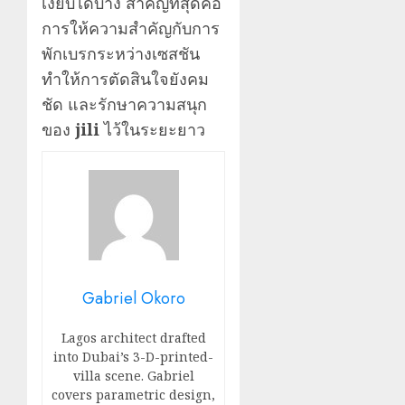
เงียบได้บ้าง สำคัญที่สุดคือ
การให้ความสำคัญกับการ
พักเบรกระหว่างเซสชัน
ทำให้การตัดสินใจยังคม
ชัด และรักษาความสนุก
ของ
jili
ไว้ในระยะยาว
Gabriel Okoro
Lagos architect drafted
into Dubai’s 3-D-printed-
villa scene. Gabriel
covers parametric design,