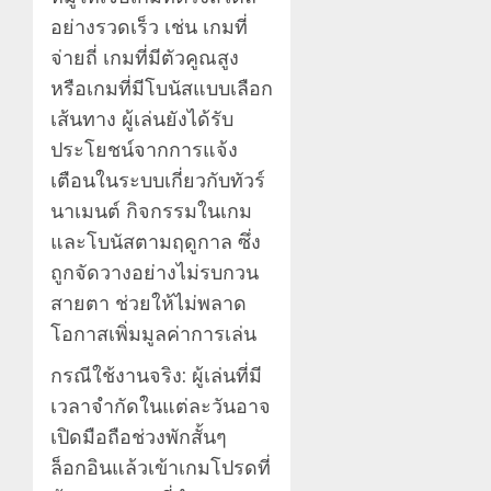
อย่างรวดเร็ว เช่น เกมที่
จ่ายถี่ เกมที่มีตัวคูณสูง
หรือเกมที่มีโบนัสแบบเลือก
เส้นทาง ผู้เล่นยังได้รับ
ประโยชน์จากการแจ้ง
เตือนในระบบเกี่ยวกับทัวร์
นาเมนต์ กิจกรรมในเกม
และโบนัสตามฤดูกาล ซึ่ง
ถูกจัดวางอย่างไม่รบกวน
สายตา ช่วยให้ไม่พลาด
โอกาสเพิ่มมูลค่าการเล่น
กรณีใช้งานจริง: ผู้เล่นที่มี
เวลาจำกัดในแต่ละวันอาจ
เปิดมือถือช่วงพักสั้นๆ
ล็อกอินแล้วเข้าเกมโปรดที่