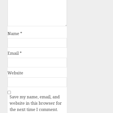
Name
*
Email
*
Website
Save my name, email, and
website in this browser for
the next time I comment.