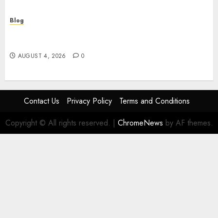
Blog
Découvrez le meilleur casino en ligne français :
guide pratique pour jouer en toute sécurité
AUGUST 4, 2026
0
Contact Us
Privacy Policy
Terms and Conditions
Copyright © All rights reserved.
|
ChromeNews
by AF themes.