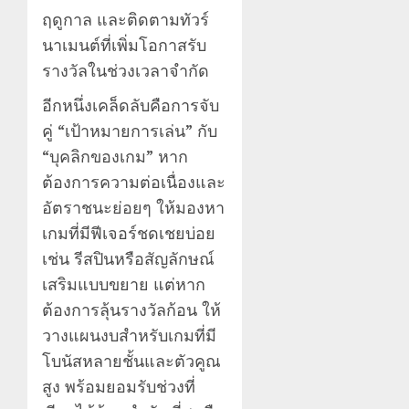
ฤดูกาล และติดตามทัวร์
นาเมนต์ที่เพิ่มโอกาสรับ
รางวัลในช่วงเวลาจำกัด
อีกหนึ่งเคล็ดลับคือการจับ
คู่ “เป้าหมายการเล่น” กับ
“บุคลิกของเกม” หาก
ต้องการความต่อเนื่องและ
อัตราชนะย่อยๆ ให้มองหา
เกมที่มีฟีเจอร์ชดเชยบ่อย
เช่น รีสปินหรือสัญลักษณ์
เสริมแบบขยาย แต่หาก
ต้องการลุ้นรางวัลก้อน ให้
วางแผนงบสำหรับเกมที่มี
โบนัสหลายชั้นและตัวคูณ
สูง พร้อมยอมรับช่วงที่