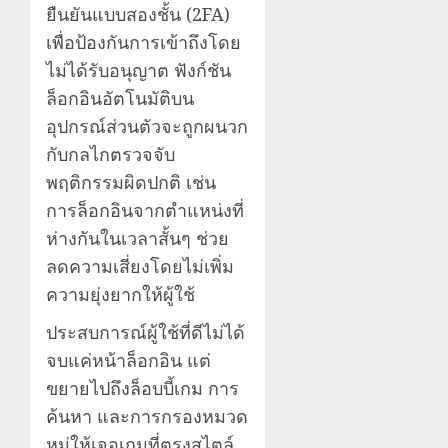
ยืนยันแบบสองชั้น (2FA)
เพื่อป้องกันการเข้าถึงโดย
ไม่ได้รับอนุญาต ฟังก์ชัน
ล็อกอินอัตโนมัติบน
อุปกรณ์ส่วนตัวจะถูกผนวก
กับกลไกตรวจจับ
พฤติกรรมผิดปกติ เช่น
การล็อกอินจากตำแหน่งที่
ห่างกันในเวลาสั้นๆ ช่วย
ลดความเสี่ยงโดยไม่เพิ่ม
ความยุ่งยากให้ผู้ใช้
ประสบการณ์ผู้ใช้ที่ดีไม่ได้
จบแค่หน้าล็อกอิน แต่
ขยายไปถึงล็อบบี้เกม การ
ค้นหา และการกรองหมวด
หมู่ให้เจอเกมที่ตรงสไตล์