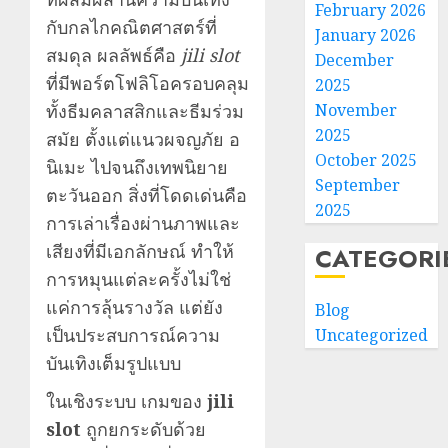
February 2026
กับกลไกคณิตศาสตร์ที่
January 2026
สมดุล ผลลัพธ์คือ
jili slot
December
ที่มีพอร์ตโฟลิโอครอบคลุม
2025
ทั้งธีมคลาสสิกและธีมร่วม
November
2025
สมัย ตั้งแต่แนวผจญภัย อ
October 2025
นิเมะ ไปจนถึงเทพนิยาย
September
ตะวันออก สิ่งที่โดดเด่นคือ
2025
การเล่าเรื่องผ่านภาพและ
เสียงที่มีเอกลักษณ์ ทำให้
CATEGORI
การหมุนแต่ละครั้งไม่ใช่
แค่การลุ้นรางวัล แต่ยัง
Blog
เป็นประสบการณ์ความ
Uncategorized
บันเทิงเต็มรูปแบบ
ในเชิงระบบ เกมของ
jili
slot
ถูกยกระดับด้วย