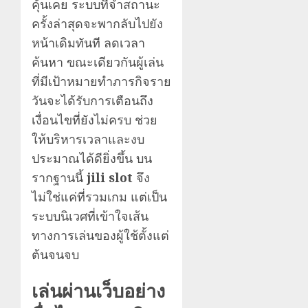
คุ้นเคย ระบบที่จำสถานะ
ครั้งล่าสุดจะพากลับไปยัง
หน้าเดิมทันที ลดเวลา
ค้นหา ขณะเดียวกันผู้เล่น
ที่มีเป้าหมายทำภารกิจราย
วันจะได้รับการเตือนถึง
เงื่อนไขที่ยังไม่ครบ ช่วย
ให้บริหารเวลาและงบ
ประมาณได้ดียิ่งขึ้น บน
รากฐานนี้
jili slot
จึง
ไม่ใช่แค่ที่รวมเกม แต่เป็น
ระบบนิเวศที่เข้าใจเส้น
ทางการเล่นของผู้ใช้ตั้งแต่
ต้นจนจบ
เล่นผ่านเว็บอย่าง