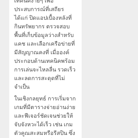
เทคนิคง่ายๆ เพื่อ
ประสบการณ์ที่เสถียร
ได้แก่ ปิดแอปเบื้องหลังที่
กินทรัพยากร ตรวจสอบ
พื้นที่เก็บข้อมูลว่างสำหรับ
แคช และเลือกเครือข่ายที่
มีสัญญาณคงที่ เมื่อองค์
ประกอบด้านเทคนิคพร้อม
การเล่นจะไหลลื่น รวดเร็ว
และลดการสะดุดที่ไม่
จำเป็น
ในเชิงกลยุทธ์ การเริ่มจาก
เกมที่มีตารางจ่ายอ่านง่าย
และฟีเจอร์ชัดเจนช่วยให้
จับจังหวะได้เร็ว เช่น เกม
ตัวคูณสะสมหรือรีสปิน ซึ่ง