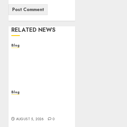
RELATED NEWS
Blog
Descubre la verdad sobre
los casinos sin
verificacion: rapidez,
riesgos y cómo elegir
bien
AUGUST 5, 2026
0
Blog
Casinos sin verificación:
¿rápidos y cómodos o una
trampa para el jugador?
AUGUST 5, 2026
0