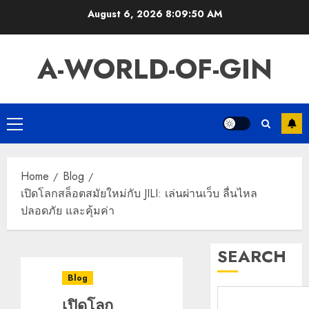
Skip
August 6, 2026
8:09:51 AM
to
content
A-WORLD-OF-GIN
Primary
Menu
Home
Blog
เปิดโลกสล็อตสมัยใหม่กับ JILI: เล่นผ่านเว็บ ลื่นไหล
ปลอดภัย และคุ้มค่า
SEARCH
Blog
เปิดโลก