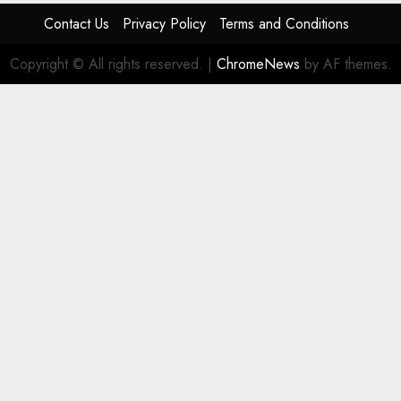
Contact Us
Privacy Policy
Terms and Conditions
Copyright © All rights reserved.
|
ChromeNews
by AF themes.