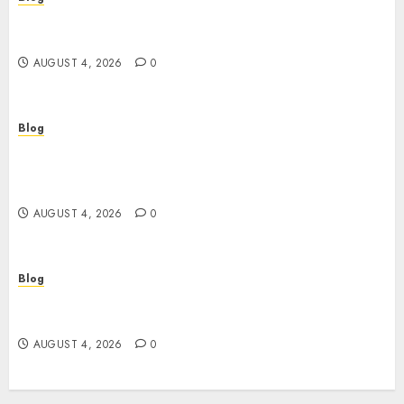
เปิดประตูสู่จักรวาลสล็อต: เกมหมุนวงล้อที่ครองใจนักเดิม
พันยุคใหม่
AUGUST 4, 2026
0
Blog
Le guide essentiel du casino en ligne français :
sécurité, choix et astuces pour jouer
sereinement
AUGUST 4, 2026
0
Blog
Découvrez le meilleur casino en ligne français :
guide pratique pour jouer en toute sécurité
AUGUST 4, 2026
0