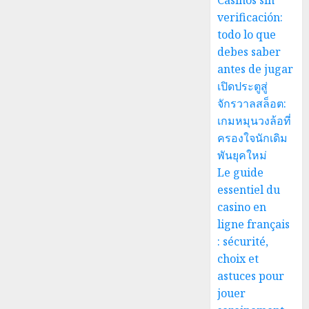
Casinos sin
verificación:
todo lo que
debes saber
antes de jugar
เปิดประตูสู่
จักรวาลสล็อต:
เกมหมุนวงล้อที่
ครองใจนักเดิม
พันยุคใหม่
Le guide
essentiel du
casino en
ligne français
: sécurité,
choix et
astuces pour
jouer