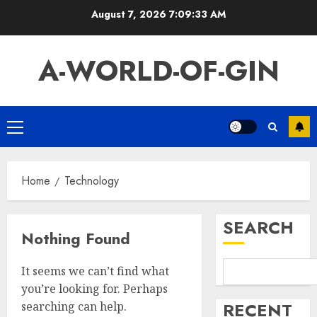
Skip
August 7, 2026
7:09:33 AM
to
content
A-WORLD-OF-GIN
Primary
Menu
Home
Technology
SEARCH
Nothing Found
It seems we can’t find what
you’re looking for. Perhaps
RECENT
searching can help.