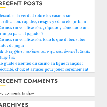
RECENT POSTS
Descubre la verdad sobre los casinos sin
verificacion: rapidez, riesgos y cómo elegir bien
Casinos sin verificación: ¿rápidos y cómodos o una
trampa para el jugador?
Casinos sin verificación: todo lo que debes saber
antes de jugar
ปิดประตูสู่จักรวาลสล็อต: เกมหมุนวงล้อที่ครองใจนักเดิม
ันยุคใหม่
e guide essentiel du casino en ligne français :
sécurité, choix et astuces pour jouer sereinement
RECENT COMMENTS
No comments to show.
ARCHIVES