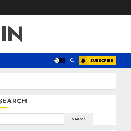
IN
SUBSCRIBE
SEARCH
Search