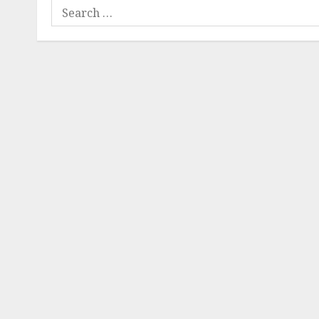
Search
for: