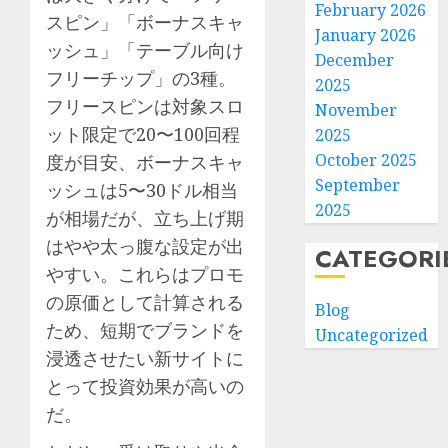
February 2026
スピン」「ボーナスキャ
January 2026
ッシュ」「テーブル向け
December
フリーチップ」の3種。
2025
フリースピンは対象スロ
November
ット限定で20〜100回程
2025
October 2025
度が目安、ボーナスキャ
September
ッシュは5〜30ドル相当
2025
が相場だが、立ち上げ期
はやや太っ腹な設定が出
CATEGORI
やすい。これらはプロモ
の原価として計算される
Blog
ため、短期でブランドを
Uncategorized
浸透させたい新サイトに
とって投資効果が高いの
だ。