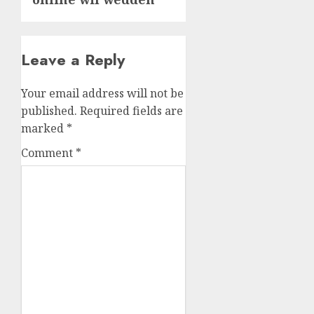
Leave a Reply
Your email address will not be
published.
Required fields are
marked
*
Comment
*