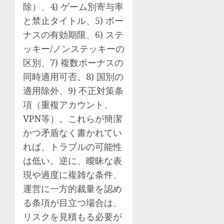
除）、4) ゲーム別寄与率
と禁止タイトル、5) ボー
ナスの有効期限、6) ステ
ッキー/ノンステッキーの
区別、7) 複数ボーナスの
同時適用可否、8) 国別の
適用除外、9) 不正対策条
項（重複アカウント、
VPN等）。これらが簡潔
かつ矛盾なく書かれてい
れば、トラブルの可能性
は低い。逆に、曖昧な表
現や過度に複雑な条件、
運営に一方的裁量を認め
る条項が目立つ場合は、
リスクを見積もる必要が