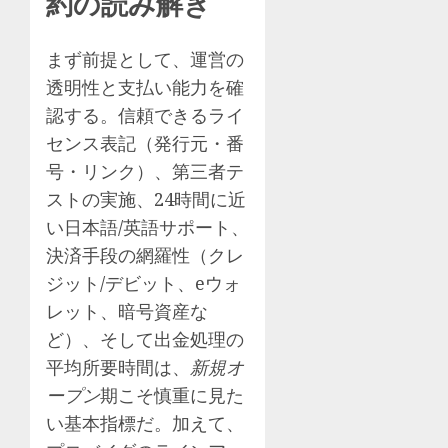
約の読み解き
まず前提として、運営の
透明性と支払い能力を確
認する。信頼できるライ
センス表記（発行元・番
号・リンク）、第三者テ
ストの実施、24時間に近
い日本語/英語サポート、
決済手段の網羅性（クレ
ジット/デビット、eウォ
レット、暗号資産な
ど）、そして出金処理の
平均所要時間は、
新規オ
ープン
期こそ慎重に見た
い基本指標だ。加えて、