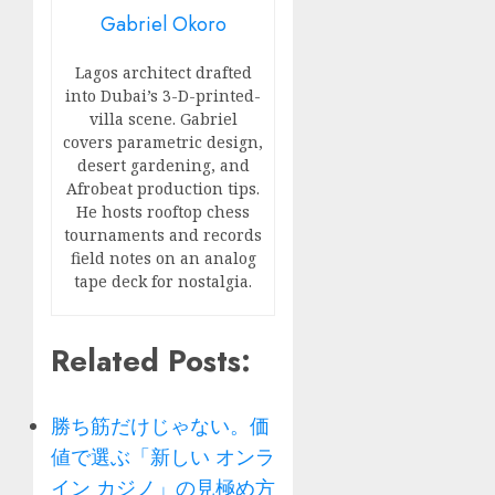
Gabriel Okoro
Lagos architect drafted
into Dubai’s 3-D-printed-
villa scene. Gabriel
covers parametric design,
desert gardening, and
Afrobeat production tips.
He hosts rooftop chess
tournaments and records
field notes on an analog
tape deck for nostalgia.
Related Posts:
勝ち筋だけじゃない。価
値で選ぶ「新しい オンラ
イン カジノ」の見極め方