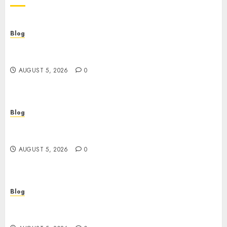
Blog
Descubre la verdad sobre los casinos sin
verificacion: rapidez, riesgos y cómo elegir bien
AUGUST 5, 2026
0
Blog
Casinos sin verificación: ¿rápidos y cómodos o
una trampa para el jugador?
AUGUST 5, 2026
0
Blog
Casinos sin verificación: todo lo que debes saber
antes de jugar