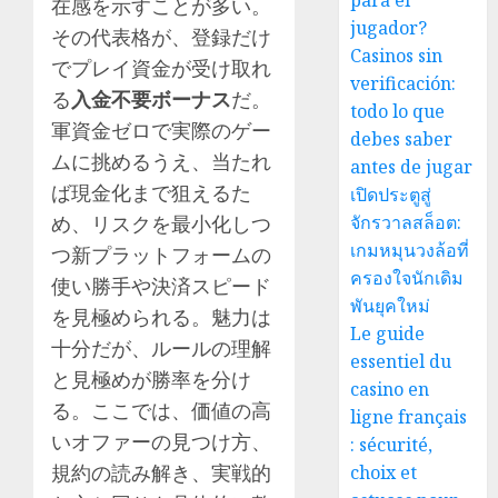
para el
在感を示すことが多い。
jugador?
その代表格が、登録だけ
Casinos sin
でプレイ資金が受け取れ
verificación:
る
入金不要ボーナス
だ。
todo lo que
軍資金ゼロで実際のゲー
debes saber
ムに挑めるうえ、当たれ
antes de jugar
ば現金化まで狙えるた
เปิดประตูสู่
め、リスクを最小化しつ
จักรวาลสล็อต:
เกมหมุนวงล้อที่
つ新プラットフォームの
ครองใจนักเดิม
使い勝手や決済スピード
พันยุคใหม่
を見極められる。魅力は
Le guide
十分だが、ルールの理解
essentiel du
と見極めが勝率を分け
casino en
る。ここでは、価値の高
ligne français
いオファーの見つけ方、
: sécurité,
規約の読み解き、実戦的
choix et