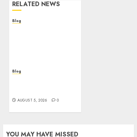
RELATED NEWS
Blog
Descubre la verdad sobre
los casinos sin
verificacion: rapidez,
riesgos y cómo elegir
bien
AUGUST 5, 2026
0
Blog
Casinos sin verificación:
¿rápidos y cómodos o una
trampa para el jugador?
AUGUST 5, 2026
0
YOU MAY HAVE MISSED