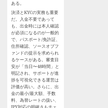
ある。
決済とKYCの実務も重要
だ。入金不要であって
も、出金時には本人確認
が必須になるのが一般的
で、パスポート/免許証、
住所確認、ソースオブフ
ァンドの提示を求められ
るケースがある。審査目
安が「当日〜48時間」と
明記され、サポートが進
捗を可視化できる運営は
評価が高い。さらに、出
金の最小/最大額、手数
料、為替レートの扱い、
JPY対応の明確さもチェ