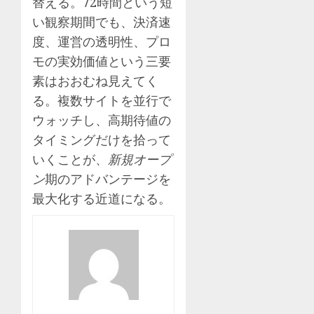
替える。72時間という短
い観察期間でも、決済速
度、運営の透明性、プロ
モの実効価値という三要
素はおおむね見えてく
る。複数サイトを並行で
ウォッチし、高期待値の
タイミングだけを拾って
いくことが、
新規オープ
ン
期のアドバンテージを
最大化する近道になる。