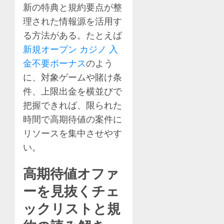
新の特典と規約要点が整
理された情報源を活用す
る方法がある。たとえば
新規オープン カジノ 入
金不要ボーナス
のよう
に、対象ゲームや賭け条
件、上限出金を横並びで
把握できれば、限られた
時間で高期待値の案件に
リソースを集中させやす
い。
高期待値オファ
ーを見抜くチェ
ックリストと規