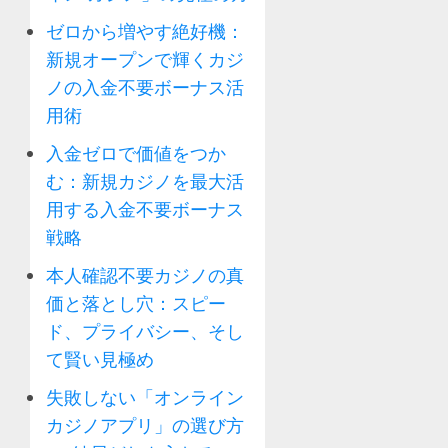
ゼロから増やす絶好機：
新規オープンで輝くカジ
ノの入金不要ボーナス活
用術
入金ゼロで価値をつか
む：新規カジノを最大活
用する入金不要ボーナス
戦略
本人確認不要カジノの真
価と落とし穴：スピー
ド、プライバシー、そし
て賢い見極め
失敗しない「オンライン
カジノアプリ」の選び方