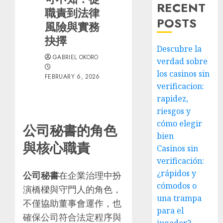
RECENT
職責到法律
POSTS
風險與實務
抉擇
Descubre la
GABRIEL OKORO
verdad sobre
los casinos sin
FEBRUARY 6, 2026
verificacion:
rapidez,
riesgos y
cómo elegir
公司秘書的角色
bien
與核心職責
Casinos sin
verificación:
¿rápidos y
公司秘書
在企業治理中扮
cómodos o
演橋樑與守門人的角色，
una trampa
不僅協助董事會運作，也
para el
確保公司符合法定程序與