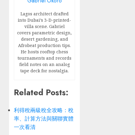
Gabriel Okoro
Lagos architect drafted
into Dubai’s 3-D-printed-
villa scene. Gabriel
covers parametric design,
desert gardening, and
Afrobeat production tips.
He hosts rooftop chess
tournaments and records
field notes on an analog
tape deck for nostalgia.
Related Posts:
利得稅兩級稅全攻略：稅
率、計算方法與關聯實體
一次看清