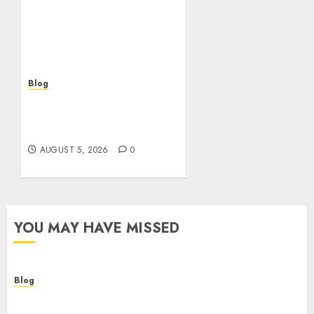
los casinos sin
verificacion: rapidez,
riesgos y cómo elegir
bien
AUGUST 5, 2026
0
Blog
Casinos sin verificación:
¿rápidos y cómodos o una
trampa para el jugador?
AUGUST 5, 2026
0
YOU MAY HAVE MISSED
Blog
Descubre la verdad sobre los casinos sin
verificacion: rapidez, riesgos y cómo elegir bien