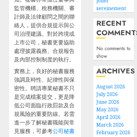
jouer
監管機構、稅務機關、審
sereinement
計師及法律顧問之間的聯
RECENT
絡人，提供合規提示與公
COMMENT
司治理建議。對於跨境或
上市公司，秘書更要協助
No comments to
處理披露義務、合規報告
show.
及內部控制制度的執行。
ARCHIVES
實務上，良好的秘書服務
強調及時性、紀律性與保
August 2026
密性。聘請專業秘書不只
July 2026
是完成檔案提交，更是降
June 2026
低公司面臨行政罰款及合
May 2026
規風險的重要防線。若需
April 2026
進一步了解秘書職能與常
March 2026
見服務，可參考
公司秘書
February 2026