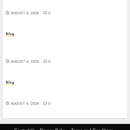
พันยุคใหม่
AUGUST 4, 2026
0
Blog
Le guide essentiel du casino en ligne français :
sécurité, choix et astuces pour jouer
sereinement
AUGUST 4, 2026
0
Blog
Découvrez le meilleur casino en ligne français :
guide pratique pour jouer en toute sécurité
AUGUST 4, 2026
0