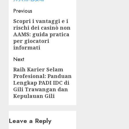
Post
Previous
navigation
Scopri i vantaggi e i
Previous
rischi dei casinò non
post:
AAMS: guida pratica
per giocatori
informati
Next
Raih Karier Selam
Next
Profesional: Panduan
post:
Lengkap PADI IDC di
Gili Trawangan dan
Kepulauan Gili
Leave a Reply