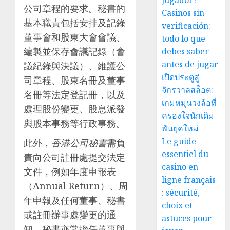
jugador?
公司章程的要求。秘書的
Casinos sin
基本職責包括安排及記錄
verificación:
董事會和股東大會會議、
todo lo que
編製並保存會議記錄（會
debes saber
antes de jugar
議紀錄與決議）、維護公
เปิดประตูสู่
司章程、股東名冊及董事
จักรวาลสล็อต:
名冊等法定登記冊，以及
เกมหมุนวงล้อที่
處理股份變更、股息派發
ครองใจนักเดิม
與股本事務等行政事務。
พันยุคใหม่
Le guide
此外，
香港公司秘書
需負
essentiel du
責向公司註冊處提交法定
casino en
文件，例如年度申報表
ligne français
（Annual Return）、周
: sécurité,
年申報及任何董事、秘書
choix et
或註冊辦事處變更的通
astuces pour
知。秘書亦常擔任董事與