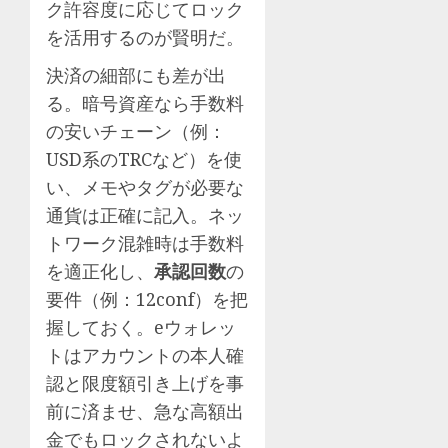
ク許容度に応じてロック
を活用するのが賢明だ。
決済の細部にも差が出
る。暗号資産なら手数料
の安いチェーン（例：
USD系のTRCなど）を使
い、メモやタグが必要な
通貨は正確に記入。ネッ
トワーク混雑時は手数料
を適正化し、
承認回数
の
要件（例：12conf）を把
握しておく。eウォレッ
トはアカウントの本人確
認と限度額引き上げを事
前に済ませ、急な高額出
金でもロックされないよ