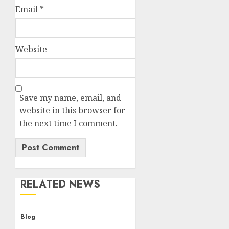
Email
*
Website
Save my name, email, and
website in this browser for
the next time I comment.
RELATED NEWS
Blog