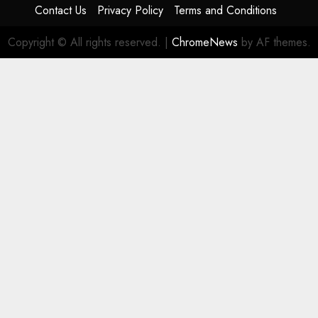
Contact Us
Privacy Policy
Terms and Conditions
Copyright © All rights reserved.
|
ChromeNews
by AF themes.