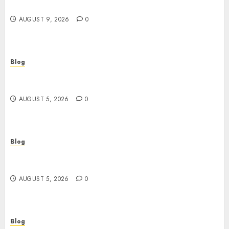
du casino en ligne
AUGUST 9, 2026
0
Blog
Descubre la verdad sobre los casinos sin
verificacion: rapidez, riesgos y cómo elegir bien
AUGUST 5, 2026
0
Blog
Casinos sin verificación: ¿rápidos y cómodos o
una trampa para el jugador?
AUGUST 5, 2026
0
Blog