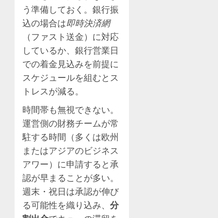
う準備しておく。銀行振
込の場合は
即時決済網
（ファスト送金）に対応
しているか、銀行営業日
での着金見込みを前提に
スケジュールを組むとス
トレスが減る。
時間帯も無視できない。
運営側の財務チームが常
駐する時間（多くは欧州
またはアジアのビジネス
アワー）に申請すると承
認が早まることが多い。
週末・祝日は承認が伸び
る可能性を織り込み、
分