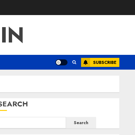
IN
SUBSCRIBE
SEARCH
Search