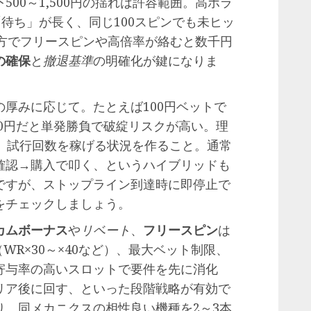
00～1,500円の揺れは許容範囲。高ボラ
の「待ち」が長く、同じ100スピンでも未ヒッ
一方でフリースピンや高倍率が絡むと数千円
の確保
と
撤退基準
の明確化が鍵になりま
厚みに応じて。たとえば100円ベットで
000円だと単発勝負で破綻リスクが高い。理
し、試行回数を稼げる状況を作ること。通常
確認→購入で叩く、というハイブリッドも
ですが、ストップライン到達時に即停止で
をチェックしましょう。
カムボーナス
や
リベート
、
フリースピン
は
WR×30～×40など）、最大ベット制限、
寄与率の高いスロットで要件を先に消化
リア後に回す、といった段階戦略が有効で
り、同メカニクスの相性良い機種を2～3本