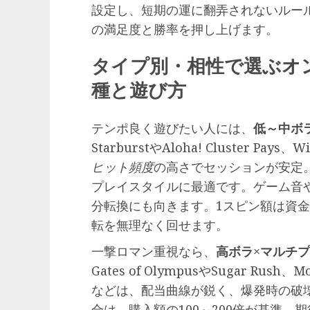
設定し、短期の運に翻弄されないルー
の満足度と勝率を押し上げます。
タイプ別・相性で選ぶオ
種と遊び方
テンポ良く遊びたい人には、
低～中ボ
StarburstやAloha! Cluster P
ヒット頻度
の高さでセッションが安定。
プレイスタイルに最適です。ゲーム音
分転換にも向きます。1スピン額は資金の0
転を無理なく回せます。
一撃ロマン重視なら、
高ボラ
×
マルチプ
Gates of OlympusやSugar Rush、Mo
などは、配当曲線が鋭く、爆発時の破
合は、購入額の100～200倍が基準。