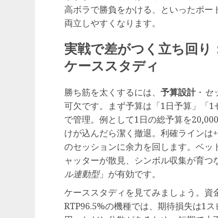
高ボラで勝負をかける、といったポー
両立しやすくなります。
実戦で差がつく立ち回り
ケーススタディ
勝ち筋を太くするには、
予算設計
・
セ
可欠です。まず予算は「1日予算」「
で管理。例として1日の総予算を20,00
けが込んだら潔く撤退。利確ラインは+5
のセッションに余力を回します。ベッ
ャッターが散見、シンボル収集が育つ
ル連動型
」が有効です。
ケーススタディを見てみましょう。資金1
RTP96.5%の機種では、期待損失は1ス