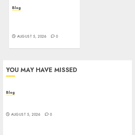
AUGUST 5, 2026
0
Blog
Casinos sin verificación:
¿rápidos y cómodos o una
trampa para el jugador?
AUGUST 5, 2026
0
YOU MAY HAVE MISSED
Blog
Descubre la verdad sobre los casinos sin
verificacion: rapidez, riesgos y cómo elegir bien
AUGUST 5, 2026
0