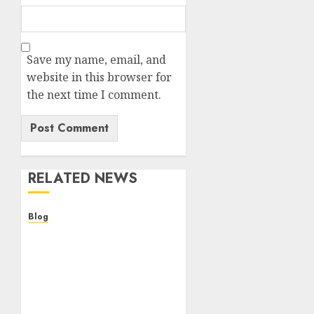
Save my name, email, and
website in this browser for
the next time I comment.
RELATED NEWS
Blog
Descubre la verdad sobre
los casinos sin
verificacion: rapidez,
riesgos y cómo elegir
bien