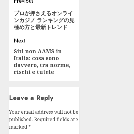
Post
Previous
navigation
Previous
プロが押さえるオンライ
ンカジノ ランキングの見
post:
極め方と最新トレンド
Next
Siti non AAMS in
Next
Italia: cosa sono
post:
davvero, tra norme,
rischi e tutele
Leave a Reply
Your email address will not be
published.
Required fields are
marked
*