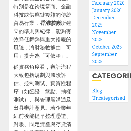
February 2026
特別是在跨境電商、金融
January 2026
科技或供應鏈複雜的傳統
December
貿易行業，
香港核數
所建
2025
立的準則與紀律，能夠有
November
效降低舞弊與重大錯報的
2025
October 2025
風險，將財務數據由「可
September
用」提升為「可依賴」。
2025
從實務角度看，審計流程
CATEGORI
大致包括規劃與風險評
估、控制測試、實質性程
Blog
序（如函證、盤點、抽樣
Uncategorized
測試）、與管理層溝通及
出具審計意見。若企業年
結前後能提早整理憑證、
對賬、固定資產與存貨清