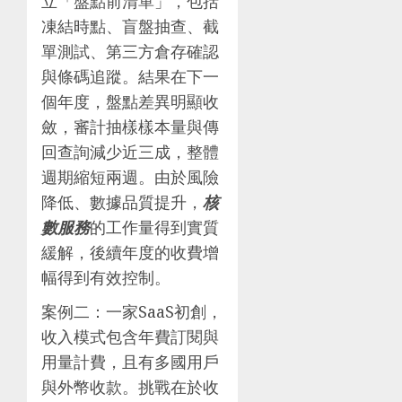
立「盤點前清單」，包括
凍結時點、盲盤抽查、截
單測試、第三方倉存確認
與條碼追蹤。結果在下一
個年度，盤點差異明顯收
斂，審計抽樣樣本量與傳
回查詢減少近三成，整體
週期縮短兩週。由於風險
降低、數據品質提升，
核
數服務
的工作量得到實質
緩解，後續年度的收費增
幅得到有效控制。
案例二：一家SaaS初創，
收入模式包含年費訂閱與
用量計費，且有多國用戶
與外幣收款。挑戰在於收