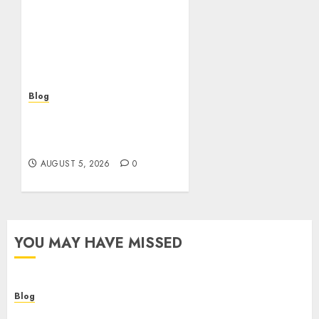
los casinos sin
verificacion: rapidez,
riesgos y cómo elegir
bien
AUGUST 5, 2026
0
Blog
Casinos sin verificación:
¿rápidos y cómodos o una
trampa para el jugador?
AUGUST 5, 2026
0
YOU MAY HAVE MISSED
Blog
Descubre la verdad sobre los casinos sin