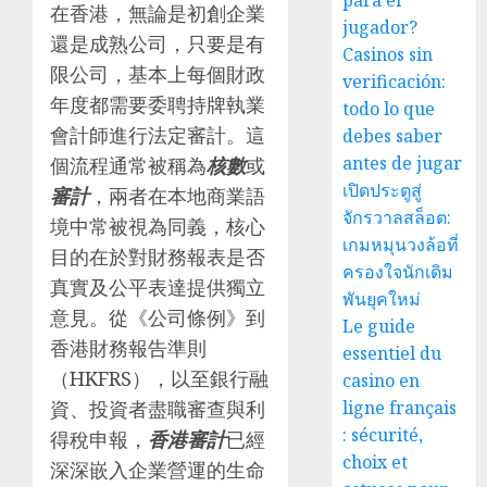
para el
在香港，無論是初創企業
jugador?
還是成熟公司，只要是有
Casinos sin
限公司，基本上每個財政
verificación:
年度都需要委聘持牌執業
todo lo que
會計師進行法定審計。這
debes saber
antes de jugar
個流程通常被稱為
核數
或
เปิดประตูสู่
審計
，兩者在本地商業語
จักรวาลสล็อต:
境中常被視為同義，核心
เกมหมุนวงล้อที่
目的在於對財務報表是否
ครองใจนักเดิม
真實及公平表達提供獨立
พันยุคใหม่
意見。從《公司條例》到
Le guide
香港財務報告準則
essentiel du
（HKFRS），以至銀行融
casino en
資、投資者盡職審查與利
ligne français
: sécurité,
得稅申報，
香港審計
已經
choix et
深深嵌入企業營運的生命