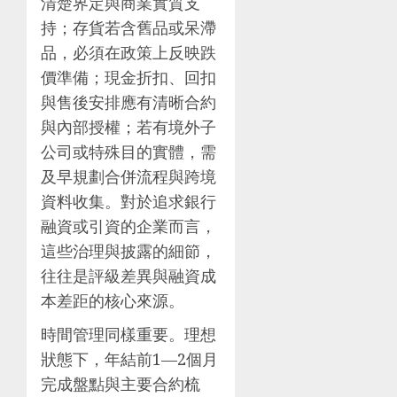
清楚界定與商業實質支
持；存貨若含舊品或呆滯
品，必須在政策上反映跌
價準備；現金折扣、回扣
與售後安排應有清晰合約
與內部授權；若有境外子
公司或特殊目的實體，需
及早規劃合併流程與跨境
資料收集。對於追求銀行
融資或引資的企業而言，
這些治理與披露的細節，
往往是評級差異與融資成
本差距的核心來源。
時間管理同樣重要。理想
狀態下，年結前1—2個月
完成盤點與主要合約梳