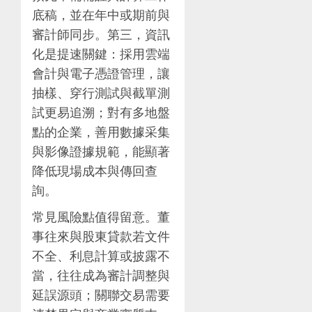
底稿，並在年中或期前與
審計師同步。第三，資訊
化是提速關鍵：採用雲端
會計與電子憑證管理，讓
抽樣、穿行測試與截單測
試更易追溯；對有多地盤
點的企業，善用數據采集
與影像證據規範，能顯著
降低現場成本與傳回查
詢。
常見風險點值得留意。董
事往來與股東貸款若文件
不全、利息計算或披露不
當，往往成為審計調整與
延誤源頭；關聯交易需要