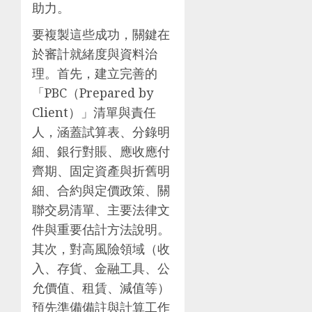
助力。
要複製這些成功，關鍵在
於審計就緒度與資料治
理。首先，建立完善的
「PBC（Prepared by
Client）」清單與責任
人，涵蓋試算表、分錄明
細、銀行對賬、應收應付
齊期、固定資產與折舊明
細、合約與定價政策、關
聯交易清單、主要法律文
件與重要估計方法說明。
其次，對高風險領域（收
入、存貨、金融工具、公
允價值、租賃、減值等）
預先準備備註與計算工作