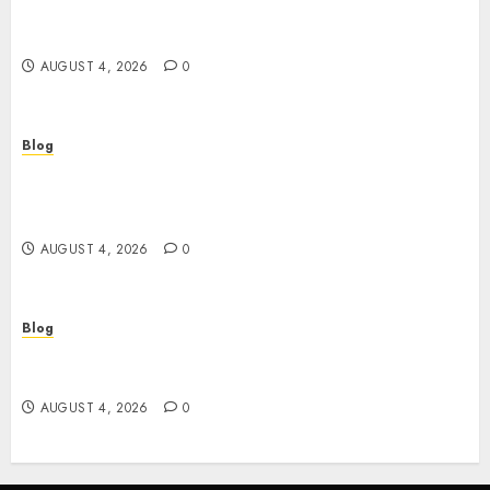
เปิดประตูสู่จักรวาลสล็อต: เกมหมุนวงล้อที่ครองใจนักเดิม
พันยุคใหม่
AUGUST 4, 2026
0
Blog
Le guide essentiel du casino en ligne français :
sécurité, choix et astuces pour jouer
sereinement
AUGUST 4, 2026
0
Blog
Découvrez le meilleur casino en ligne français :
guide pratique pour jouer en toute sécurité
AUGUST 4, 2026
0