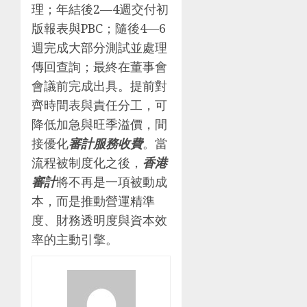
理；年結後2—4週交付初
版報表與PBC；隨後4—6
週完成大部分測試並處理
傳回查詢；最終在董事會
會議前完成出具。提前對
齊時間表與責任分工，可
降低加急與旺季溢價，間
接優化
審計服務收費
。當
流程被制度化之後，
香港
審計
將不再是一項被動成
本，而是推動營運精準
度、財務透明度與資本效
率的主動引擎。