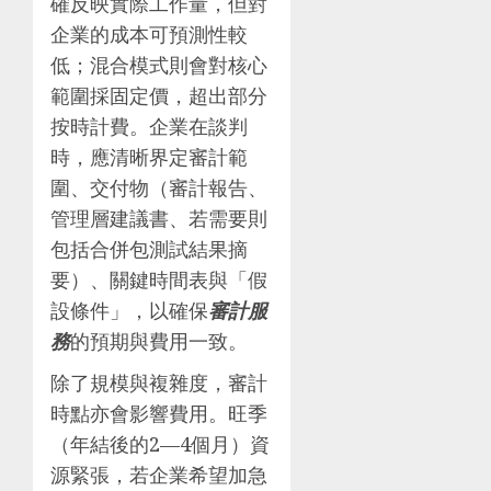
確反映實際工作量，但對
企業的成本可預測性較
低；混合模式則會對核心
範圍採固定價，超出部分
按時計費。企業在談判
時，應清晰界定審計範
圍、交付物（審計報告、
管理層建議書、若需要則
包括合併包測試結果摘
要）、關鍵時間表與「假
設條件」，以確保
審計服
務
的預期與費用一致。
除了規模與複雜度，審計
時點亦會影響費用。旺季
（年結後的2—4個月）資
源緊張，若企業希望加急