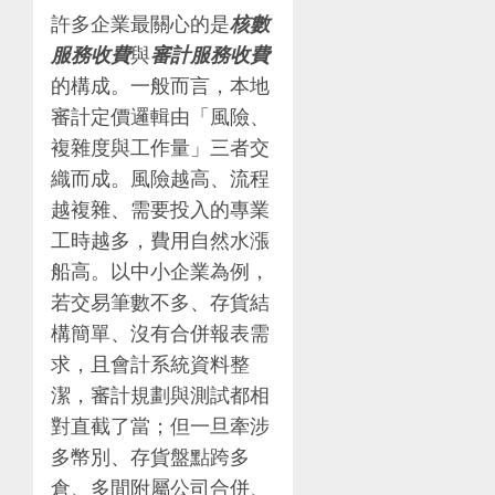
許多企業最關心的是
核數
服務收費
與
審計服務收費
的構成。一般而言，本地
審計定價邏輯由「風險、
複雜度與工作量」三者交
織而成。風險越高、流程
越複雜、需要投入的專業
工時越多，費用自然水漲
船高。以中小企業為例，
若交易筆數不多、存貨結
構簡單、沒有合併報表需
求，且會計系統資料整
潔，審計規劃與測試都相
對直截了當；但一旦牽涉
多幣別、存貨盤點跨多
倉、多間附屬公司合併、