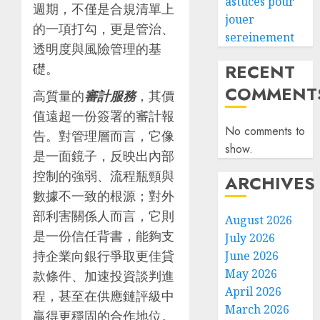
astuces pour
週期，不僅是合規清單上
jouer
的一項打勾，更是管治、
sereinement
透明度與風險管理的基
RECENT
礎。
COMMENT
高質量的
審計服務
，其價
值遠超一份簽署的審計報
No comments to
告。對管理層而言，它像
show.
是一面鏡子，反映出內部
控制的強弱、流程瓶頸與
ARCHIVES
數據不一致的根源；對外
部利害關係人而言，它則
August 2026
是一份信任背書，能夠支
July 2026
持企業向銀行爭取更佳貸
June 2026
May 2026
款條件、加速投資談判進
April 2026
程，甚至在供應鏈評級中
March 2026
贏得更穩固的合作地位。