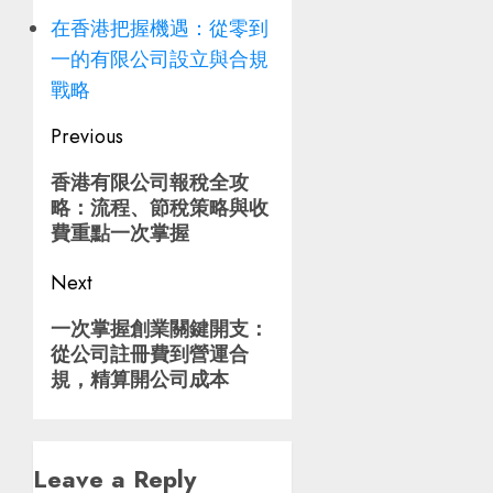
在香港把握機遇：從零到
一的有限公司設立與合規
戰略
Post
Previous
navigation
Previous
香港有限公司報稅全攻
略：流程、節稅策略與收
post:
費重點一次掌握
Next
Next
一次掌握創業關鍵開支：
從公司註冊費到營運合
post:
規，精算開公司成本
Leave a Reply