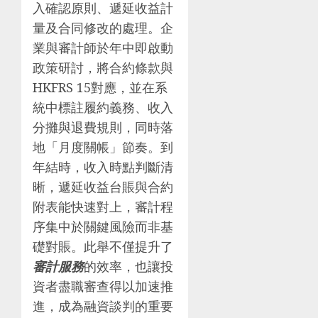
入確認原則、遞延收益計
量及合同修改的處理。企
業與審計師於年中即啟動
政策研討，將合約條款與
HKFRS 15對應，並在系
統中標註履約義務、收入
分攤與退費規則，同時落
地「月度關帳」節奏。到
年結時，收入時點判斷清
晰，遞延收益台賬與合約
附表能快速對上，審計程
序集中於關鍵風險而非基
礎對賬。此舉不僅提升了
審計服務
的效率，也讓投
資者盡職審查得以加速推
進，成為融資談判的重要