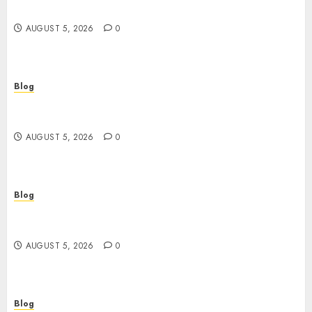
verificacion: rapidez, riesgos y cómo elegir bien
AUGUST 5, 2026
0
Blog
Casinos sin verificación: ¿rápidos y cómodos o
una trampa para el jugador?
AUGUST 5, 2026
0
Blog
Casinos sin verificación: todo lo que debes saber
antes de jugar
AUGUST 5, 2026
0
Blog