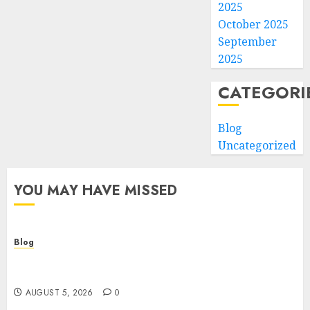
2025
October 2025
September
2025
CATEGORI
Blog
Uncategorized
YOU MAY HAVE MISSED
Blog
Descubre la verdad sobre los casinos sin
verificacion: rapidez, riesgos y cómo elegir bien
AUGUST 5, 2026
0