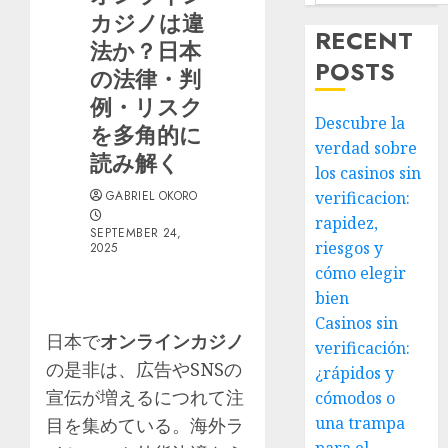
カジノは違
RECENT
法か？日本
POSTS
の法律・判
例・リスク
Descubre la
を多角的に
verdad sobre
読み解く
los casinos sin
GABRIEL OKORO
verificacion:
rapidez,
SEPTEMBER 24,
riesgos y
2025
cómo elegir
bien
Casinos sin
日本で
オンラインカジノ
verificación:
の是非は、広告やSNSの
¿rápidos y
宣伝が増えるにつれて注
cómodos o
una trampa
目を集めている。海外ラ