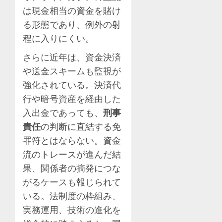
は現金相当の資金を賭け
る形態であり、例外の射
程に入りにくい。
さらに近年は、資金決済
や送金スキームも監視が
強化されている。決済代
行や暗号資産を経由した
入出金であっても、
刑事
責任
の判断に直結する免
罪符とはならない。資金
流のトレースが進んだ結
果、関係者の摘発につな
がるケースも報じられて
いる。法制度の枠組み、
実務運用、技術の進化を