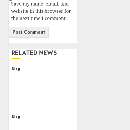
Save my name, email, and
website in this browser for
the next time I comment.
RELATED NEWS
Blog
Descubre la verdad sobre
los casinos sin
verificacion: rapidez,
riesgos y cómo elegir
bien
AUGUST 5, 2026
0
Blog
Casinos sin verificación: