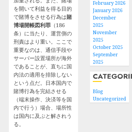
加重される。また、賭場
February 2026
を開いて利益を得る目的
January 2026
で賭博をさせる行為は
賭
December
博場開帳図利罪
（186
2025
November
条）に当たり、運営側の
2025
刑責はより重い。ここで
October 2025
重要なのは、通信手段や
September
サーバー設置場所が海外
2025
であることが、直ちに国
内法の適用を排除しない
CATEGORI
という点だ。日本国内で
賭博行為を完結させる
Blog
Uncategorized
（端末操作、決済等を国
内で行う）場合、場所性
は国内に及ぶと解されう
る。