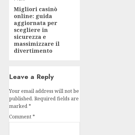
Migliori casinò
Next
online: guida
post:
aggiornata per
scegliere in
sicurezza e
massimizzare il
divertimento
Leave a Reply
Your email address will not be
published.
Required fields are
marked
*
Comment
*