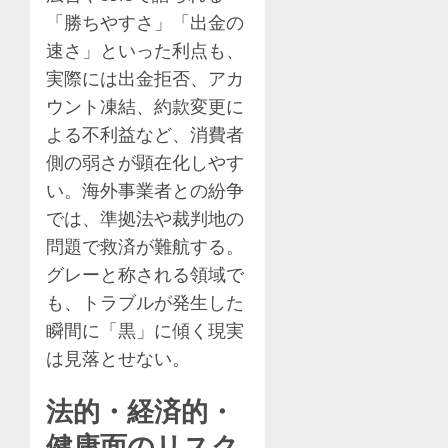
「勝ちやすさ」「出金の
速さ」といった利点も、
実際には出金拒否、アカ
ウント凍結、約款変更に
よる不利益など、消費者
側の弱さが顕在化しやす
い。海外事業者との紛争
では、準拠法や裁判地の
問題で救済が難航する。
グレーと称される領域で
も、トラブルが発生した
瞬間に「黒」に傾く現実
は見落とせない。
法的・経済的・
健康面のリスク