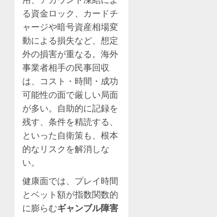
る資金ロック、カードチ
ャージや暗号資産相場変
動による損失など、想定
外の損害が重なる。海外
事業者相手の民事回収
は、コスト・時間・成功
可能性の面で厳しい局面
が多い。自助的に記録を
残す、条件を精読する、
といった自衛策も、根本
的なリスクを解消しな
い。
健康面では、プレイ時間
とベット額が指数関数的
に膨らむ
ギャンブル障害