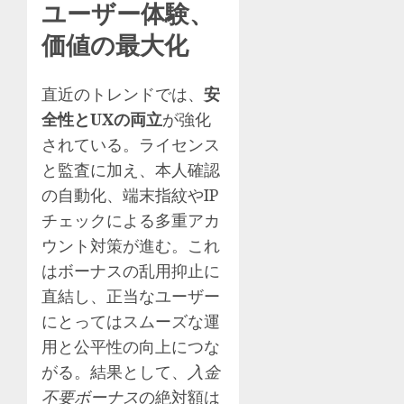
ユーザー体験、
価値の最大化
直近のトレンドでは、
安
全性とUXの両立
が強化
されている。ライセンス
と監査に加え、本人確認
の自動化、端末指紋やIP
チェックによる多重アカ
ウント対策が進む。これ
はボーナスの乱用抑止に
直結し、正当なユーザー
にとってはスムーズな運
用と公平性の向上につな
がる。結果として、
入金
不要ボーナス
の絶対額は