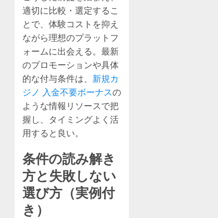
適切に比較・選定するこ
とで、体験コストを抑え
ながら理想のプラットフ
ォームに出会える。最新
のプロモーションや具体
的な付与条件は、
新規カ
ジノ 入金不要ボーナス
の
ような情報リソースで把
握し、タイミングよく活
用すると良い。
条件の読み解き
方と失敗しない
選び方（実例付
き）