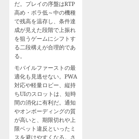
だ。プレイの序盤はRTP
高め・ボラ低～中の機種
で残高を温存し、条件達
成が見えた段階で上振れ
を狙うゲームにシフトす
る二段構えが合理的であ
る。
モバイルファーストの最
適化も見逃せない。PWA
対応や軽量ロビー、縦持
ちUIのスロットは、短時
間の消化に有利だ。通知
やオンボーディングの質
が高いと、期限切れや上
限ベット違反といったミ
スを避けやすくなる。さ