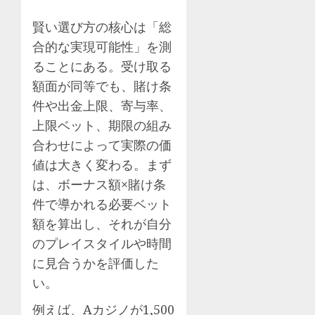
賢い選び方の核心は「総
合的な実現可能性」を測
ることにある。受け取る
額面が同等でも、賭け条
件や出金上限、寄与率、
上限ベット、期限の組み
合わせによって実際の価
値は大きく変わる。まず
は、ボーナス額×賭け条
件で導かれる必要ベット
額を算出し、それが自分
のプレイスタイルや時間
に見合うかを評価した
い。
例えば、Aカジノが1,500