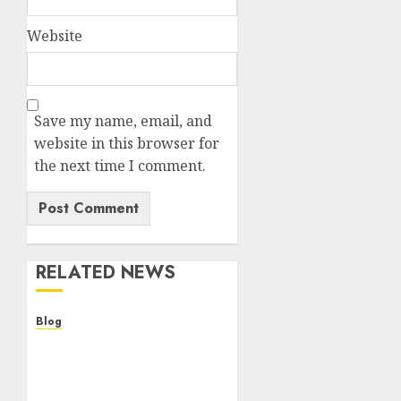
Website
Save my name, email, and
website in this browser for
the next time I comment.
RELATED NEWS
Blog
Descubre la verdad sobre
los casinos sin
verificacion: rapidez,