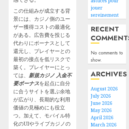
astuces pour
jouer
この仕組みが成立する背
sereinement
景には、カジノ側のユー
ザー獲得コストの最適化
RECENT
がある。広告費を投じる
COMMENT
代わりにボーナスとして
還元し、プレイヤーとの
No comments to
最初の接点を低リスクで
show.
築く。プレイヤーにとっ
ARCHIVES
ては、
新規カジノ 入金不
要ボーナス
を起点に自分
August 2026
に合うサイトを選ぶ余地
July 2026
が広がり、長期的な利用
June 2026
価値の見極めにも役立
May 2026
つ。加えて、モバイル特
April 2026
化のUIやライブカジノの
March 2026