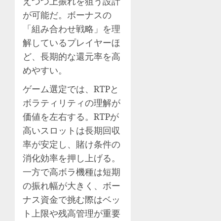
えつつ上振れを狙う設計
が可能だ。ボーナスの
「組み合わせ戦略」を理
解しているプレイヤーほ
ど、長期的な還元率を高
めやすい。
ゲーム選定では、RTPと
ボラティリティの理解が
価値を左右する。RTPが
高いスロットは長期回収
率が安定し、賭け条件の
消化効率を押し上げる。
一方で高ボラ機種は短期
の振れ幅が大きく、ボー
ナス資金で挑む際はベッ
ト上限や残高管理が重要