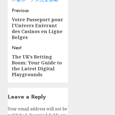
Post
Previous
navigation
Votre Passeport pour
Previous
l’Univers Enivrant
post:
des Casinos en Ligne
Belges
Next
The UK’s Betting
Next
Boom: Your Guide to
post:
the Latest Digital
Playgrounds
Leave a Reply
Your email address will not be