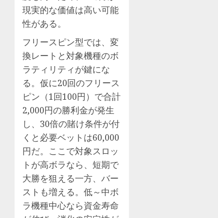
現実的な価値は高い可能
性がある。
フリースピン型では、変
換レートと対象機種のボ
ラティリティが鍵にな
る。仮に20回のフリース
ピン（1回100円）で合計
2,000円の勝利金が発生
し、30倍の賭け条件が付
くと必要ベットは60,000
円だ。ここで対象スロッ
トが高ボラなら、短期で
大勝を狙える一方、バー
ストも増える。低～中ボ
ラ機種中心なら資金寿命