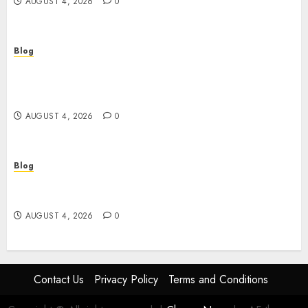
AUGUST 4, 2026
0
Blog
Le guide essentiel du casino en ligne français :
sécurité, choix et astuces pour jouer
sereinement
AUGUST 4, 2026
0
Blog
Découvrez le meilleur casino en ligne français :
guide pratique pour jouer en toute sécurité
AUGUST 4, 2026
0
Contact Us
Privacy Policy
Terms and Conditions