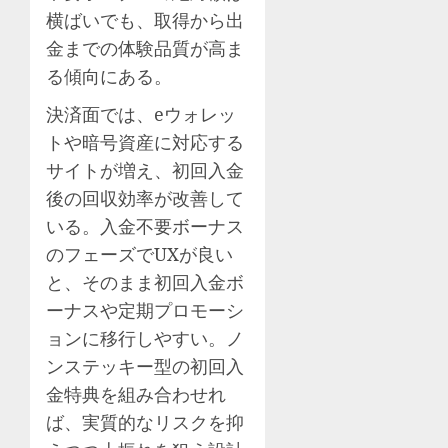
横ばいでも、取得から出
金までの体験品質が高ま
る傾向にある。
決済面では、eウォレッ
トや暗号資産に対応する
サイトが増え、初回入金
後の回収効率が改善して
いる。入金不要ボーナス
のフェーズでUXが良い
と、そのまま初回入金ボ
ーナスや定期プロモーシ
ョンに移行しやすい。ノ
ンステッキー型の初回入
金特典を組み合わせれ
ば、実質的なリスクを抑