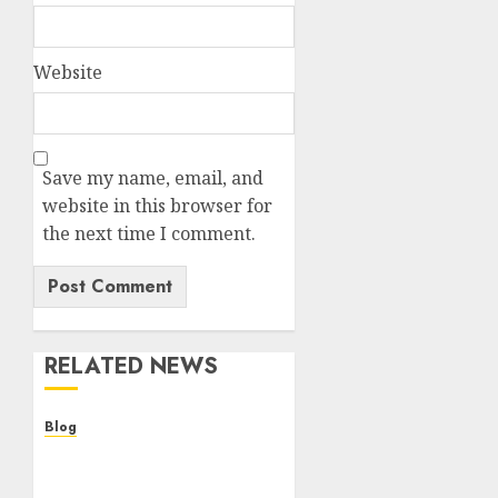
Website
Save my name, email, and
website in this browser for
the next time I comment.
RELATED NEWS
Blog
Descubre la verdad sobre
los casinos sin