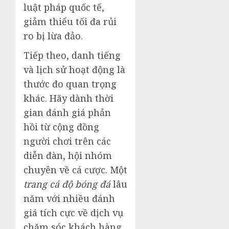
luật pháp quốc tế,
giảm thiểu tối đa rủi
ro bị lừa đảo.
Tiếp theo, danh tiếng
và lịch sử hoạt động là
thước đo quan trọng
khác. Hãy dành thời
gian đánh giá phản
hồi từ cộng đồng
người chơi trên các
diễn đàn, hội nhóm
chuyên về cá cược. Một
trang cá độ bóng đá
lâu
năm với nhiều đánh
giá tích cực về dịch vụ
chăm sóc khách hàng,