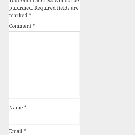
Your email address will not be
published.
Required fields are
marked
*
Comment
*
Name
*
Email
*