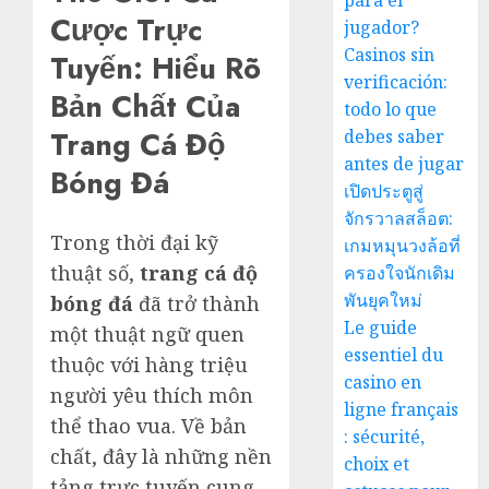
para el
Cược Trực
jugador?
Casinos sin
Tuyến: Hiểu Rõ
verificación:
Bản Chất Của
todo lo que
Trang Cá Độ
debes saber
antes de jugar
Bóng Đá
เปิดประตูสู่
จักรวาลสล็อต:
Trong thời đại kỹ
เกมหมุนวงล้อที่
thuật số,
trang cá độ
ครองใจนักเดิม
พันยุคใหม่
bóng đá
đã trở thành
Le guide
một thuật ngữ quen
essentiel du
thuộc với hàng triệu
casino en
người yêu thích môn
ligne français
thể thao vua. Về bản
: sécurité,
chất, đây là những nền
choix et
tảng trực tuyến cung