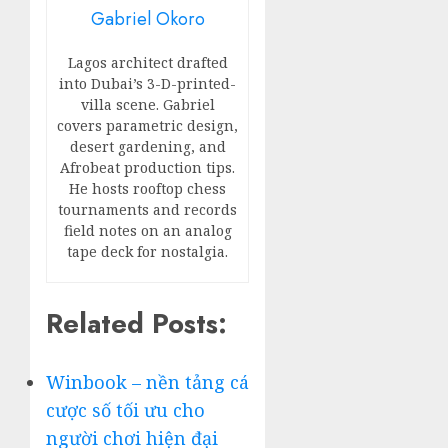
Gabriel Okoro
Lagos architect drafted
into Dubai’s 3-D-printed-
villa scene. Gabriel
covers parametric design,
desert gardening, and
Afrobeat production tips.
He hosts rooftop chess
tournaments and records
field notes on an analog
tape deck for nostalgia.
Related Posts:
Winbook – nền tảng cá
cược số tối ưu cho
người chơi hiện đại