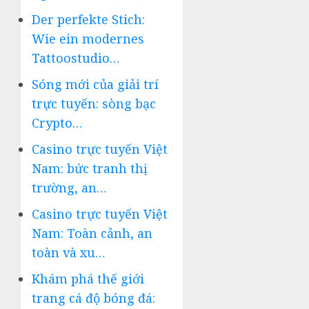
Der perfekte Stich:
Wie ein modernes
Tattoostudio…
Sóng mới của giải trí
trực tuyến: sòng bạc
Crypto…
Casino trực tuyến Việt
Nam: bức tranh thị
trường, an…
Casino trực tuyến Việt
Nam: Toàn cảnh, an
toàn và xu…
Khám phá thế giới
trang cá độ bóng đá: