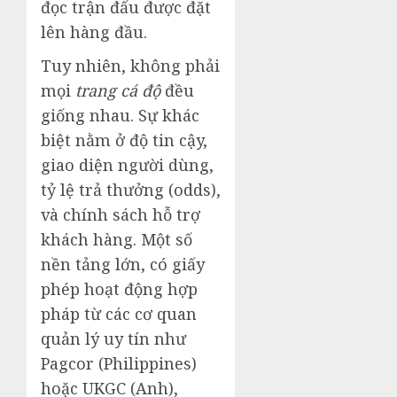
đọc trận đấu được đặt
lên hàng đầu.
Tuy nhiên, không phải
mọi
trang cá độ
đều
giống nhau. Sự khác
biệt nằm ở độ tin cậy,
giao diện người dùng,
tỷ lệ trả thưởng (odds),
và chính sách hỗ trợ
khách hàng. Một số
nền tảng lớn, có giấy
phép hoạt động hợp
pháp từ các cơ quan
quản lý uy tín như
Pagcor (Philippines)
hoặc UKGC (Anh),