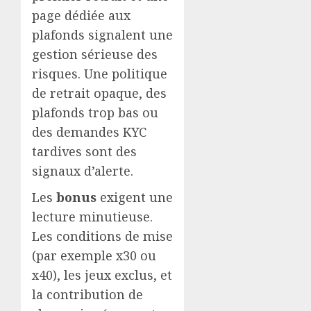
page dédiée aux
plafonds signalent une
gestion sérieuse des
risques. Une politique
de retrait opaque, des
plafonds trop bas ou
des demandes KYC
tardives sont des
signaux d’alerte.
Les
bonus
exigent une
lecture minutieuse.
Les conditions de mise
(par exemple x30 ou
x40), les jeux exclus, et
la contribution de