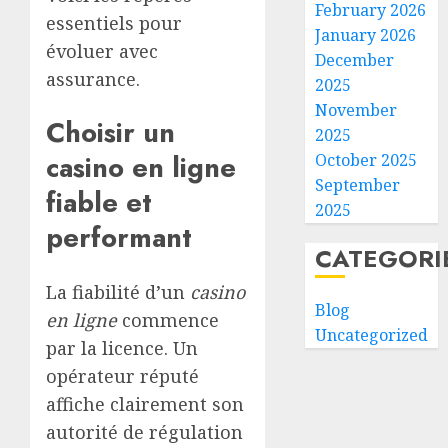
February 2026
essentiels pour
January 2026
évoluer avec
December
assurance.
2025
November
Choisir un
2025
casino en ligne
October 2025
September
fiable et
2025
performant
CATEGORI
La fiabilité d’un
casino
Blog
en ligne
commence
Uncategorized
par la licence. Un
opérateur réputé
affiche clairement son
autorité de régulation