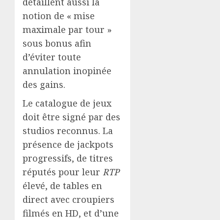
détaillent aussi la
notion de « mise
maximale par tour »
sous bonus afin
d’éviter toute
annulation inopinée
des gains.
Le catalogue de jeux
doit être signé par des
studios reconnus. La
présence de jackpots
progressifs, de titres
réputés pour leur
RTP
élevé, de tables en
direct avec croupiers
filmés en HD, et d’une