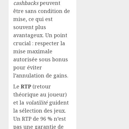
cashbacks
peuvent
être sans condition de
mise, ce qui est
souvent plus
avantageux. Un point
crucial : respecter la
mise maximale
autorisée sous bonus
pour éviter
l’annulation de gains.
Le
RTP
(retour
théorique au joueur)
et la
volatilité
guident
la sélection des jeux.
Un RTP de 96 % n’est
pas une garantie de