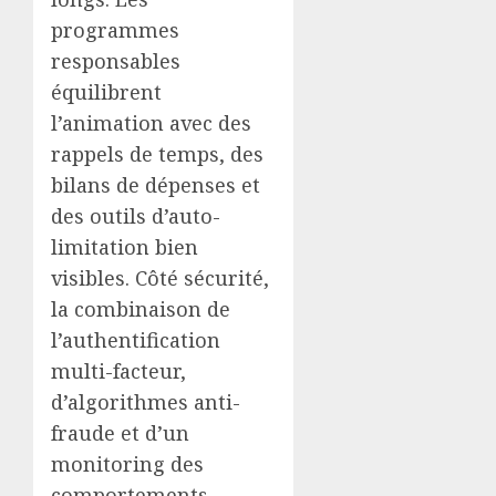
programmes
responsables
équilibrent
l’animation avec des
rappels de temps, des
bilans de dépenses et
des outils d’auto-
limitation bien
visibles. Côté sécurité,
la combinaison de
l’authentification
multi-facteur,
d’algorithmes anti-
fraude et d’un
monitoring des
comportements