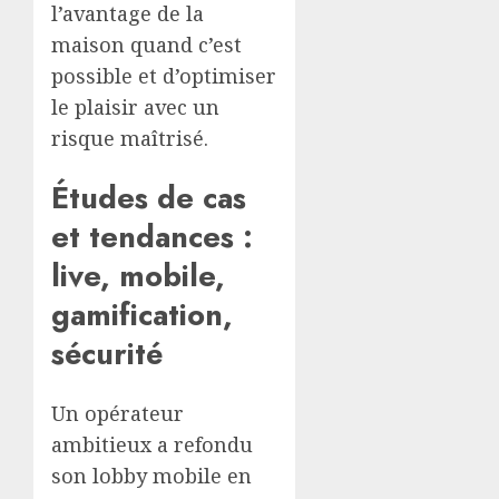
l’avantage de la
maison quand c’est
possible et d’optimiser
le plaisir avec un
risque maîtrisé.
Études de cas
et tendances :
live, mobile,
gamification,
sécurité
Un opérateur
ambitieux a refondu
son lobby mobile en