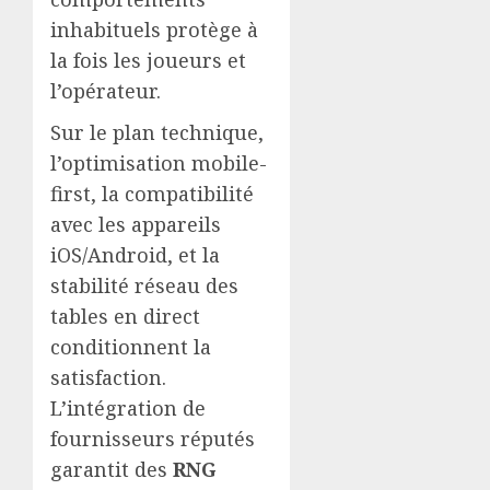
inhabituels protège à
la fois les joueurs et
l’opérateur.
Sur le plan technique,
l’optimisation mobile-
first, la compatibilité
avec les appareils
iOS/Android, et la
stabilité réseau des
tables en direct
conditionnent la
satisfaction.
L’intégration de
fournisseurs réputés
garantit des
RNG