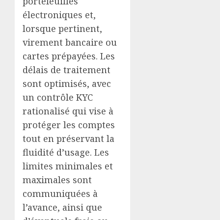
portefeuilles
électroniques et,
lorsque pertinent,
virement bancaire ou
cartes prépayées. Les
délais de traitement
sont optimisés, avec
un contrôle KYC
rationalisé qui vise à
protéger les comptes
tout en préservant la
fluidité d’usage. Les
limites minimales et
maximales sont
communiquées à
l’avance, ainsi que