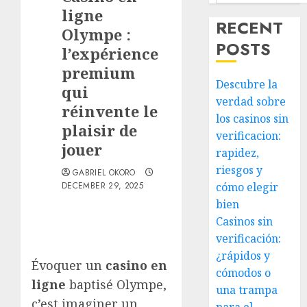
ligne
RECENT
Olympe :
POSTS
l’expérience
premium
Descubre la
qui
verdad sobre
réinvente le
los casinos sin
plaisir de
verificacion:
jouer
rapidez,
riesgos y
GABRIEL OKORO
DECEMBER 29, 2025
cómo elegir
bien
Casinos sin
verificación:
¿rápidos y
Évoquer un
casino en
cómodos o
ligne
baptisé Olympe,
una trampa
c’est imaginer un