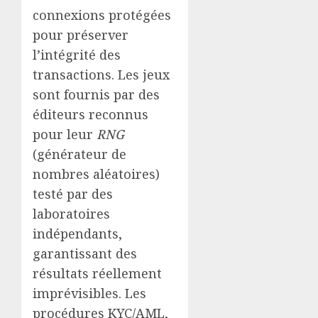
connexions protégées
pour préserver
l’intégrité des
transactions. Les jeux
sont fournis par des
éditeurs reconnus
pour leur
RNG
(générateur de
nombres aléatoires)
testé par des
laboratoires
indépendants,
garantissant des
résultats réellement
imprévisibles. Les
procédures KYC/AML,