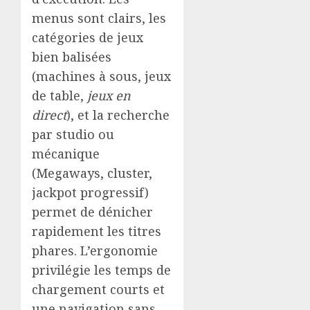
menus sont clairs, les
catégories de jeux
bien balisées
(machines à sous, jeux
de table,
jeux en
direct
), et la recherche
par studio ou
mécanique
(Megaways, cluster,
jackpot progressif)
permet de dénicher
rapidement les titres
phares. L’ergonomie
privilégie les temps de
chargement courts et
une navigation sans