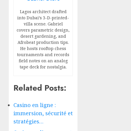
Lagos architect drafted
into Dubai’s 3-D-printed-
villa scene. Gabriel
covers parametric design,
desert gardening, and
Afrobeat production tips.
He hosts rooftop chess
tournaments and records
field notes on an analog
tape deck for nostalgia.
Related Posts:
Casino en ligne :
immersion, sécurité et
stratégies…