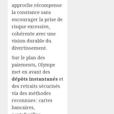
approche récompense
la constance sans
encourager la prise de
risque excessive,
cohérente avec une
vision durable du
divertissement.
Sur le plan des
paiements, Olympe
met en avant des
dépôts instantanés
et
des retraits sécurisés
via des méthodes
reconnues : cartes
bancaires,