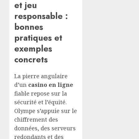
et jeu
responsable :
bonnes
pratiques et
exemples
concrets
La pierre angulaire
d’un
casino en ligne
fiable repose sur la
sécurité et l’équité.
Olympe s’appuie sur le
chiffrement des
données, des serveurs
redondants et des