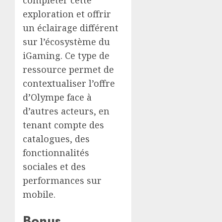
exploration et offrir
un éclairage différent
sur l’écosystème du
iGaming. Ce type de
ressource permet de
contextualiser l’offre
d’Olympe face à
d’autres acteurs, en
tenant compte des
catalogues, des
fonctionnalités
sociales et des
performances sur
mobile.
Bonus,