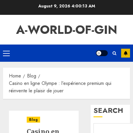
Skip
August 9, 2026
4:00:14 AM
to
content
A-WORLD-OF-GIN
Primary
Menu
Home
Blog
Casino en ligne Olympe : l’expérience premium qui
réinvente le plaisir de jouer
SEARCH
Blog
Casino en