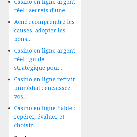
Casino en ligne argent
réel : secrets d’une…
Acné : comprendre les
causes, adopter les
bons…
Casino en ligne argent
réel : guide
stratégique pour…
Casino en ligne retrait
immédiat : encaissez
vos…
Casino en ligne fiable :
repérer, évaluer et
choisir…