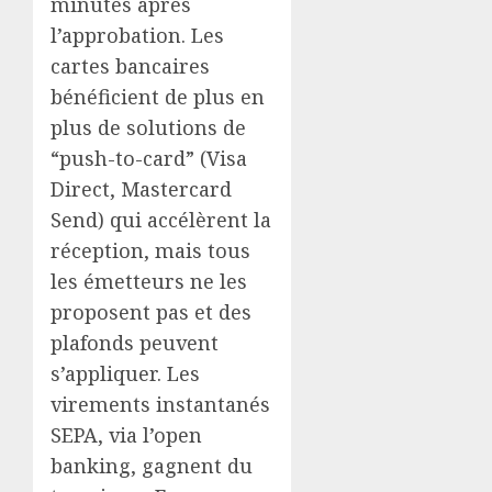
minutes après
l’approbation. Les
cartes bancaires
bénéficient de plus en
plus de solutions de
“push-to-card” (Visa
Direct, Mastercard
Send) qui accélèrent la
réception, mais tous
les émetteurs ne les
proposent pas et des
plafonds peuvent
s’appliquer. Les
virements instantanés
SEPA, via l’open
banking, gagnent du