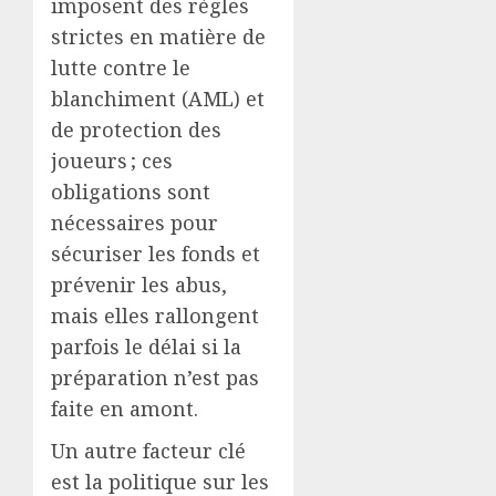
imposent des règles
strictes en matière de
lutte contre le
blanchiment (AML) et
de protection des
joueurs ; ces
obligations sont
nécessaires pour
sécuriser les fonds et
prévenir les abus,
mais elles rallongent
parfois le délai si la
préparation n’est pas
faite en amont.
Un autre facteur clé
est la politique sur les