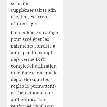
sécurité
supplémentaires afin
d’éviter les erreurs
d’adressage.
La meilleure stratégie
pour accélérer les
paiements consiste à
anticiper. Un compte
déjà vérifié (KYC
complet), l’utilisation
du même canal que le
dépôt (lorsque les
règles le permettent)
et l’activation d’une
authentification
renforcée (
2FA
) sont