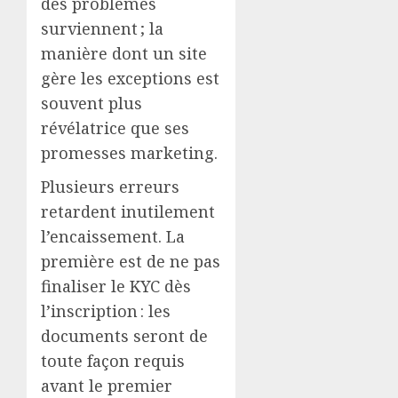
des problèmes
surviennent ; la
manière dont un site
gère les exceptions est
souvent plus
révélatrice que ses
promesses marketing.
Plusieurs erreurs
retardent inutilement
l’encaissement. La
première est de ne pas
finaliser le KYC dès
l’inscription : les
documents seront de
toute façon requis
avant le premier