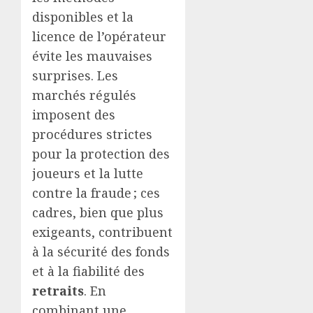
disponibles et la
licence de l’opérateur
évite les mauvaises
surprises. Les
marchés régulés
imposent des
procédures strictes
pour la protection des
joueurs et la lutte
contre la fraude ; ces
cadres, bien que plus
exigeants, contribuent
à la sécurité des fonds
et à la fiabilité des
retraits
. En
combinant une