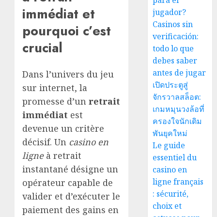
para el
immédiat et
jugador?
Casinos sin
pourquoi c’est
verificación:
crucial
todo lo que
debes saber
antes de jugar
Dans l’univers du jeu
เปิดประตูสู่
sur internet, la
จักรวาลสล็อต:
promesse d’un
retrait
เกมหมุนวงล้อที่
immédiat
est
ครองใจนักเดิม
devenue un critère
พันยุคใหม่
décisif. Un
casino en
Le guide
ligne
à retrait
essentiel du
instantané désigne un
casino en
ligne français
opérateur capable de
: sécurité,
valider et d’exécuter le
choix et
paiement des gains en