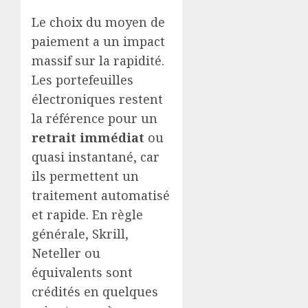
Le choix du moyen de
paiement a un impact
massif sur la rapidité.
Les portefeuilles
électroniques restent
la référence pour un
retrait immédiat
ou
quasi instantané, car
ils permettent un
traitement automatisé
et rapide. En règle
générale, Skrill,
Neteller ou
équivalents sont
crédités en quelques