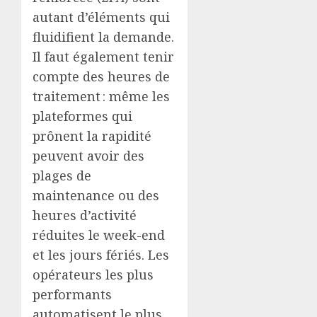
autant d’éléments qui
fluidifient la demande.
Il faut également tenir
compte des heures de
traitement : même les
plateformes qui
prônent la rapidité
peuvent avoir des
plages de
maintenance ou des
heures d’activité
réduites le week-end
et les jours fériés. Les
opérateurs les plus
performants
automatisent le plus