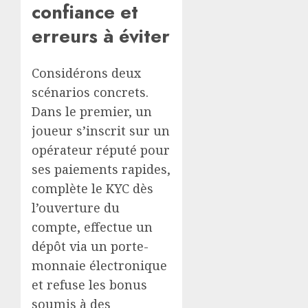
confiance et
erreurs à éviter
Considérons deux
scénarios concrets.
Dans le premier, un
joueur s’inscrit sur un
opérateur réputé pour
ses paiements rapides,
complète le KYC dès
l’ouverture du
compte, effectue un
dépôt via un porte-
monnaie électronique
et refuse les bonus
soumis à des