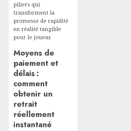
piliers qui
transforment la
promesse de rapidité
en réalité tangible
pour le joueur.
Moyens de
paiement et
délais :
comment
obtenir un
retrait
réellement
instantané