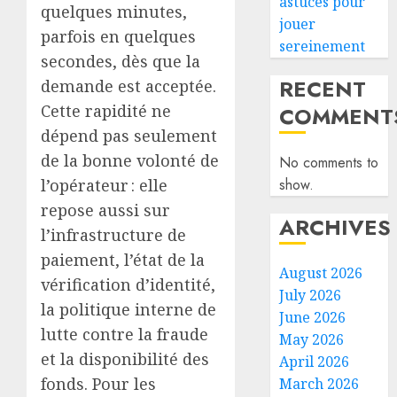
astuces pour
quelques minutes,
jouer
parfois en quelques
sereinement
secondes, dès que la
RECENT
demande est acceptée.
Cette rapidité ne
COMMENT
dépend pas seulement
de la bonne volonté de
No comments to
l’opérateur : elle
show.
repose aussi sur
ARCHIVES
l’infrastructure de
paiement, l’état de la
August 2026
vérification d’identité,
July 2026
la politique interne de
June 2026
lutte contre la fraude
May 2026
et la disponibilité des
April 2026
fonds. Pour les
March 2026