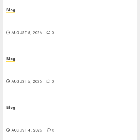
Blog
Casinos sin verificación: ¿rápidos y cómodos o
una trampa para el jugador?
AUGUST 5, 2026
0
Blog
Casinos sin verificación: todo lo que debes saber
antes de jugar
AUGUST 5, 2026
0
Blog
เปิดประตูสู่จักรวาลสล็อต: เกมหมุนวงล้อที่ครองใจนักเดิม
พันยุคใหม่
AUGUST 4, 2026
0