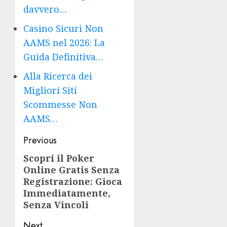
davvero…
Casino Sicuri Non
AAMS nel 2026: La
Guida Definitiva…
Alla Ricerca dei
Migliori Siti
Scommesse Non
AAMS…
Post
Previous
navigation
Scopri il Poker
Previous
Online Gratis Senza
post:
Registrazione: Gioca
Immediatamente,
Senza Vincoli
Next