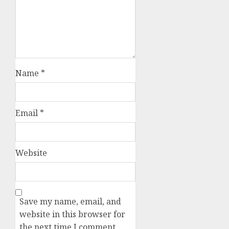
Name
*
Email
*
Website
Save my name, email, and
website in this browser for
the next time I comment.