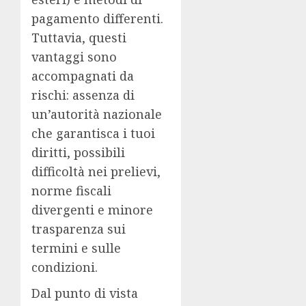
pagamento differenti.
Tuttavia, questi
vantaggi sono
accompagnati da
rischi: assenza di
un’autorità nazionale
che garantisca i tuoi
diritti, possibili
difficoltà nei prelievi,
norme fiscali
divergenti e minore
trasparenza sui
termini e sulle
condizioni.
Dal punto di vista