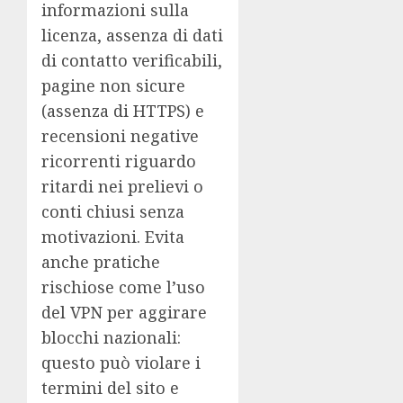
informazioni sulla
licenza, assenza di dati
di contatto verificabili,
pagine non sicure
(assenza di HTTPS) e
recensioni negative
ricorrenti riguardo
ritardi nei prelievi o
conti chiusi senza
motivazioni. Evita
anche pratiche
rischiose come l’uso
del VPN per aggirare
blocchi nazionali:
questo può violare i
termini del sito e