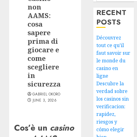
non
RECENT
AAMS:
POSTS
cosa
sapere
Découvrez
prima di
tout ce qu’il
giocare e
faut savoir sur
come
le monde du
scegliere
casino en
in
ligne
sicurezza
Descubre la
verdad sobre
GABRIEL OKORO
los casinos sin
JUNE 3, 2026
verificacion:
rapidez,
riesgos y
Cos’è un
casino
cómo elegir