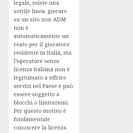
legale, esiste una
sottile linea: giocare
su un sito non ADM
non è
automaticamente un
reato per il giocatore
residente in Italia, ma
l’operatore senza
licenza italiana non è
legittimato a offrire
servizi nel Paese e può
essere soggetto a
blocchi o limitazioni.
Per questo motivo è
fondamentale
conoscere la licenza