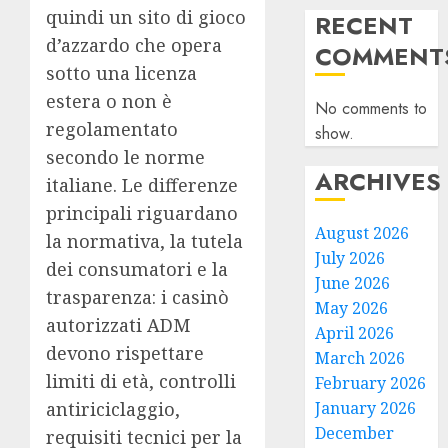
quindi un sito di gioco
RECENT
d’azzardo che opera
COMMENT
sotto una licenza
estera o non è
No comments to
regolamentato
show.
secondo le norme
ARCHIVES
italiane. Le differenze
principali riguardano
August 2026
la normativa, la tutela
July 2026
dei consumatori e la
June 2026
trasparenza: i casinò
May 2026
autorizzati ADM
April 2026
devono rispettare
March 2026
limiti di età, controlli
February 2026
antiriciclaggio,
January 2026
December
requisiti tecnici per la