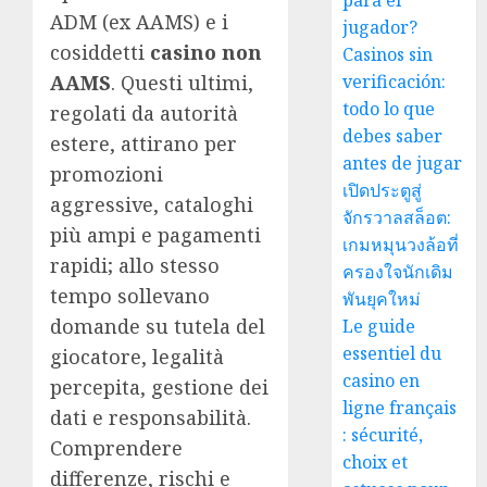
para el
ADM (ex AAMS) e i
jugador?
cosiddetti
casino non
Casinos sin
AAMS
. Questi ultimi,
verificación:
todo lo que
regolati da autorità
debes saber
estere, attirano per
antes de jugar
promozioni
เปิดประตูสู่
aggressive, cataloghi
จักรวาลสล็อต:
più ampi e pagamenti
เกมหมุนวงล้อที่
rapidi; allo stesso
ครองใจนักเดิม
tempo sollevano
พันยุคใหม่
domande su tutela del
Le guide
essentiel du
giocatore, legalità
casino en
percepita, gestione dei
ligne français
dati e responsabilità.
: sécurité,
Comprendere
choix et
differenze, rischi e