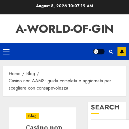
Skip
August 8, 2026
10:07:20 AM
to
content
A-WORLD-OF-GIN
Primary
Menu
Home
Blog
Casino non AAMS: guida completa e aggiornata per
scegliere con consapevolezza
SEARCH
Blog
Casino non