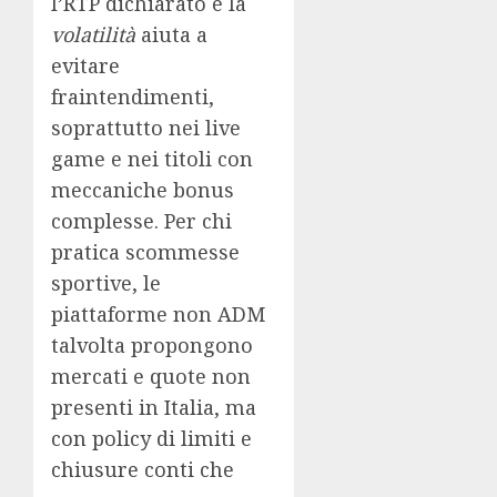
l’RTP dichiarato e la
volatilità
aiuta a
evitare
fraintendimenti,
soprattutto nei live
game e nei titoli con
meccaniche bonus
complesse. Per chi
pratica scommesse
sportive, le
piattaforme non ADM
talvolta propongono
mercati e quote non
presenti in Italia, ma
con policy di limiti e
chiusure conti che