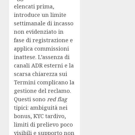
elencati prima,
introduce un limite
settimanale di incasso
non evidenziato in
fase di registrazione e
applica commissioni
inattese. L’assenza di
canali ADR esterni e la
scarsa chiarezza sui
Termini complicano la
gestione del reclamo.
Questi sono
red flag
tipici: ambiguità nei
bonus, KYC tardivo,
limiti di prelievo poco
visibili e supporto non