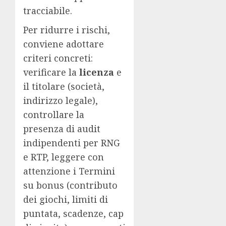
tracciabile.
Per ridurre i rischi,
conviene adottare
criteri concreti:
verificare la
licenza
e
il titolare (società,
indirizzo legale),
controllare la
presenza di audit
indipendenti per RNG
e RTP, leggere con
attenzione i Termini
su bonus (contributo
dei giochi, limiti di
puntata, scadenze, cap