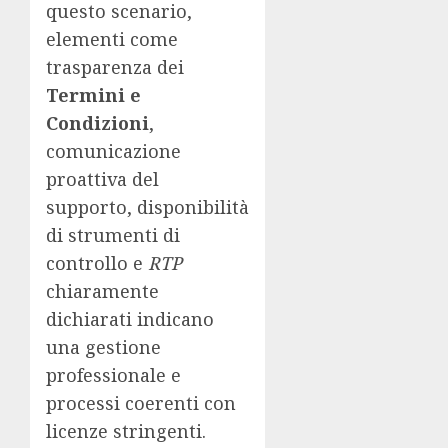
questo scenario,
elementi come
trasparenza dei
Termini e
Condizioni
,
comunicazione
proattiva del
supporto, disponibilità
di strumenti di
controllo e
RTP
chiaramente
dichiarati indicano
una gestione
professionale e
processi coerenti con
licenze stringenti.