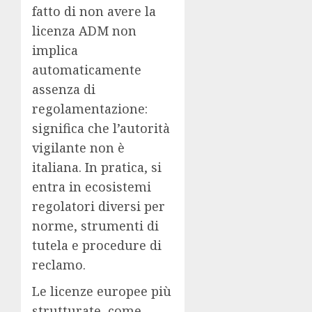
fatto di non avere la
licenza ADM non
implica
automaticamente
assenza di
regolamentazione:
significa che l’autorità
vigilante non è
italiana. In pratica, si
entra in ecosistemi
regolatori diversi per
norme, strumenti di
tutela e procedure di
reclamo.
Le licenze europee più
strutturate, come