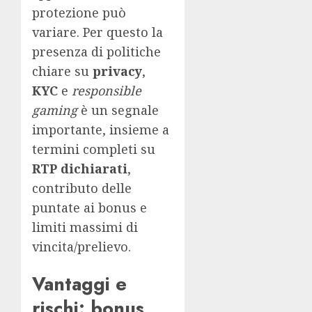
protezione può
variare. Per questo la
presenza di politiche
chiare su
privacy
,
KYC
e
responsible
gaming
è un segnale
importante, insieme a
termini completi su
RTP dichiarati
,
contributo delle
puntate ai bonus e
limiti massimi di
vincita/prelievo.
Vantaggi e
rischi: bonus,