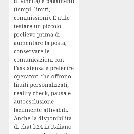
di vincita) e pagamenti
(tempi, limiti,
commissioni). È utile
testare un piccolo
prelievo prima di
aumentare la posta,
conservare le
comunicazioni con
l’assistenza e preferire
operatori che offrono
limiti personalizzati,
reality check, pausa e
autoesclusione
facilmente attivabili.
Anche la disponibilità
di chat h24 in italiano