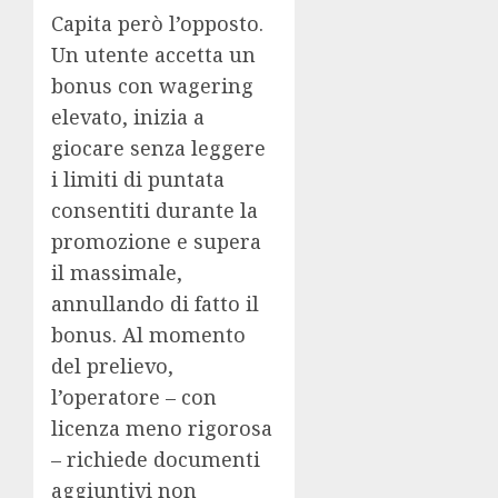
Capita però l’opposto.
Un utente accetta un
bonus con wagering
elevato, inizia a
giocare senza leggere
i limiti di puntata
consentiti durante la
promozione e supera
il massimale,
annullando di fatto il
bonus. Al momento
del prelievo,
l’operatore – con
licenza meno rigorosa
– richiede documenti
aggiuntivi non