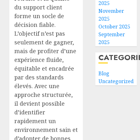
2025
du support client
November
forme un socle de
2025
décision fiable.
October 2025
L’objectif n’est pas
September
seulement de gagner,
2025
mais de profiter d’une
CATEGORI
expérience fluide,
équitable et encadrée
Blog
par des standards
Uncategorized
élevés. Avec une
approche structurée,
il devient possible
d’identifier
rapidement un
environnement sain et
d’adopter de bonnes