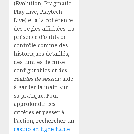
(Evolution, Pragmatic
Play Live, Playtech
Live) et à la cohérence
des règles affichées. La
présence d’outils de
contrôle comme des
historiques détaillés,
des limites de mise
configurables et des
réalités de session
aide
à garder la main sur
sa pratique. Pour
approfondir ces
critères et passer à
l’action, rechercher un
casino en ligne fiable