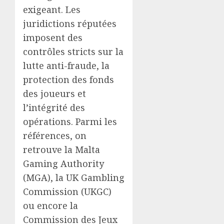
exigeant. Les
juridictions réputées
imposent des
contrôles stricts sur la
lutte anti-fraude, la
protection des fonds
des joueurs et
l’intégrité des
opérations. Parmi les
références, on
retrouve la Malta
Gaming Authority
(MGA), la UK Gambling
Commission (UKGC)
ou encore la
Commission des Jeux