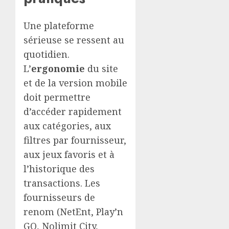
Une plateforme
sérieuse se ressent au
quotidien.
L’
ergonomie
du site
et de la version mobile
doit permettre
d’accéder rapidement
aux catégories, aux
filtres par fournisseur,
aux jeux favoris et à
l’historique des
transactions. Les
fournisseurs de
renom (NetEnt, Play’n
GO, Nolimit City,