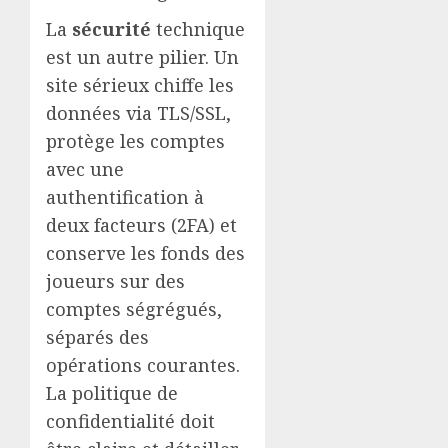
La
sécurité
technique
est un autre pilier. Un
site sérieux chiffe les
données via TLS/SSL,
protège les comptes
avec une
authentification à
deux facteurs (2FA) et
conserve les fonds des
joueurs sur des
comptes ségrégués,
séparés des
opérations courantes.
La politique de
confidentialité doit