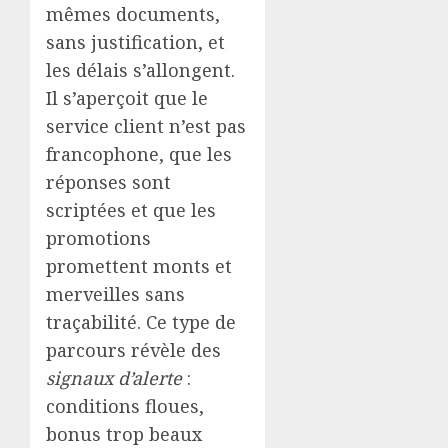
mêmes documents,
sans justification, et
les délais s’allongent.
Il s’aperçoit que le
service client n’est pas
francophone, que les
réponses sont
scriptées et que les
promotions
promettent monts et
merveilles sans
traçabilité. Ce type de
parcours révèle des
signaux d’alerte
:
conditions floues,
bonus trop beaux