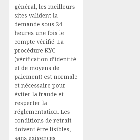
général, les meilleurs
sites valident la
demande sous 24
heures une fois le
compte vérifié. La
procédure KYC
(vérification d’identité
et de moyens de
paiement) est normale
et nécessaire pour
éviter la fraude et
respecter la
réglementation. Les
conditions de retrait
doivent être lisibles,
sans exigences