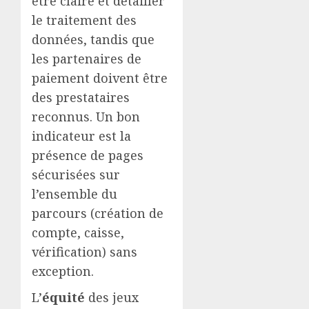
être claire et détailler
le traitement des
données, tandis que
les partenaires de
paiement doivent être
des prestataires
reconnus. Un bon
indicateur est la
présence de pages
sécurisées sur
l’ensemble du
parcours (création de
compte, caisse,
vérification) sans
exception.
L’
équité
des jeux