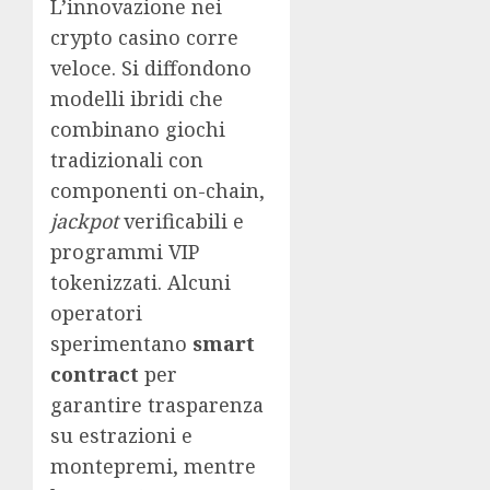
L’innovazione nei
crypto casino corre
veloce. Si diffondono
modelli ibridi che
combinano giochi
tradizionali con
componenti on-chain,
jackpot
verificabili e
programmi VIP
tokenizzati. Alcuni
operatori
sperimentano
smart
contract
per
garantire trasparenza
su estrazioni e
montepremi, mentre