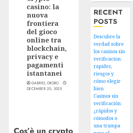
casino: la
RECENT
nuova
POSTS
frontiera
del gioco
Descubre la
online tra
verdad sobre
blockchain,
los casinos sin
privacy e
verificacion:
pagamenti
rapidez,
istantanei
riesgos y
cómo elegir
GABRIEL OKORO
bien
DECEMBER 20, 2025
Casinos sin
verificación:
¿rápidos y
cómodos o
una trampa
Cos’è un crypto