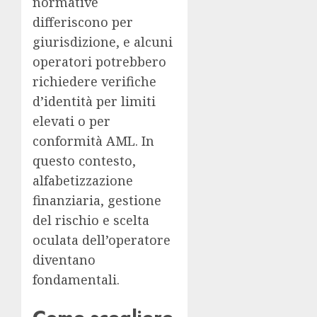
normative
differiscono per
giurisdizione, e alcuni
operatori potrebbero
richiedere verifiche
d’identità per limiti
elevati o per
conformità AML. In
questo contesto,
alfabetizzazione
finanziaria, gestione
del rischio e scelta
oculata dell’operatore
diventano
fondamentali.