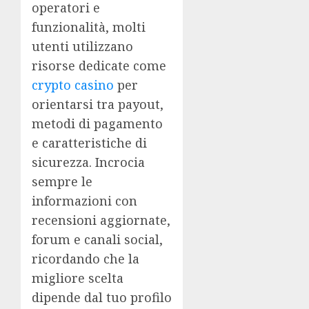
operatori e
funzionalità, molti
utenti utilizzano
risorse dedicate come
crypto casino
per
orientarsi tra payout,
metodi di pagamento
e caratteristiche di
sicurezza. Incrocia
sempre le
informazioni con
recensioni aggiornate,
forum e canali social,
ricordando che la
migliore scelta
dipende dal tuo profilo