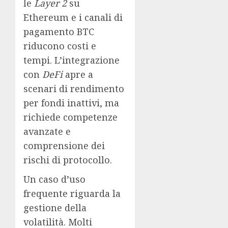
le
Layer 2
su
Ethereum e i canali di
pagamento BTC
riducono costi e
tempi. L’integrazione
con
DeFi
apre a
scenari di rendimento
per fondi inattivi, ma
richiede competenze
avanzate e
comprensione dei
rischi di protocollo.
Un caso d’uso
frequente riguarda la
gestione della
volatilità. Molti