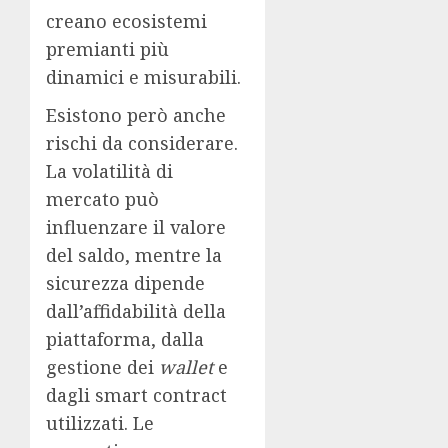
creano ecosistemi
premianti più
dinamici e misurabili.
Esistono però anche
rischi da considerare.
La volatilità di
mercato può
influenzare il valore
del saldo, mentre la
sicurezza dipende
dall’affidabilità della
piattaforma, dalla
gestione dei
wallet
e
dagli smart contract
utilizzati. Le