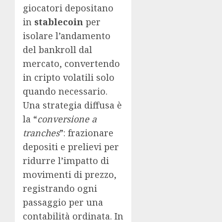
giocatori depositano
in
stablecoin
per
isolare l’andamento
del bankroll dal
mercato, convertendo
in cripto volatili solo
quando necessario.
Una strategia diffusa è
la “
conversione a
tranches
”: frazionare
depositi e prelievi per
ridurre l’impatto di
movimenti di prezzo,
registrando ogni
passaggio per una
contabilità ordinata. In