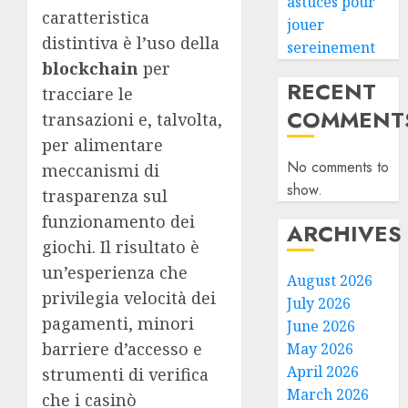
astuces pour
caratteristica
jouer
distintiva è l’uso della
sereinement
blockchain
per
RECENT
tracciare le
COMMENT
transazioni e, talvolta,
per alimentare
No comments to
meccanismi di
show.
trasparenza sul
funzionamento dei
ARCHIVES
giochi. Il risultato è
un’esperienza che
August 2026
privilegia velocità dei
July 2026
pagamenti, minori
June 2026
barriere d’accesso e
May 2026
April 2026
strumenti di verifica
March 2026
che i casinò