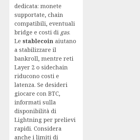
dedicata: monete
supportate, chain
compatibili, eventuali
bridge e costi di
gas
.
Le
stablecoin
aiutano
a stabilizzare il
bankroll, mentre reti
Layer 2 o sidechain
riducono costi e
latenza. Se desideri
giocare con BTC,
informati sulla
disponibilità di
Lightning per prelievi
rapidi. Considera
anche i limiti di