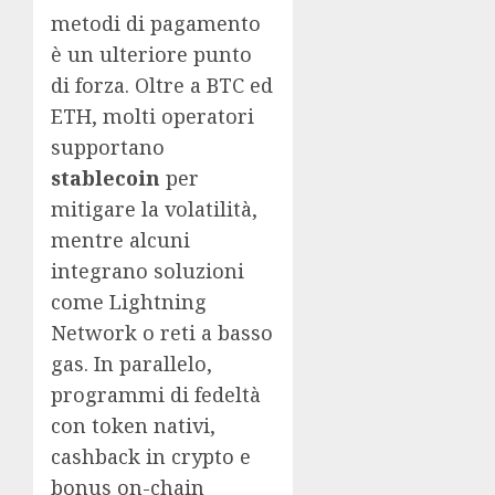
metodi di pagamento
è un ulteriore punto
di forza. Oltre a BTC ed
ETH, molti operatori
supportano
stablecoin
per
mitigare la volatilità,
mentre alcuni
integrano soluzioni
come Lightning
Network o reti a basso
gas. In parallelo,
programmi di fedeltà
con token nativi,
cashback in crypto e
bonus on-chain