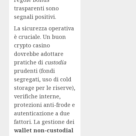
trasparenti sono
segnali positivi.
La sicurezza operativa
è cruciale. Un buon
crypto casino
dovrebbe adottare
pratiche di
custodia
prudenti (fondi
segregati, uso di cold
storage per le riserve),
verifiche interne,
protezioni anti-frode e
autenticazione a due
fattori. La gestione dei
wallet non-custodial