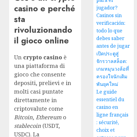
para el
casino e perché
jugador?
Casinos sin
sta
verificación:
rivoluzionando
todo lo que
il gioco online
debes saber
antes de jugar
เปิดประตูสู่
Un
crypto casino
è
จักรวาลสล็อต:
una piattaforma di
เกมหมุนวงล้อที่
gioco che consente
ครองใจนักเดิม
depositi, prelievi e in
พันยุคใหม่
molti casi puntate
Le guide
essentiel du
direttamente in
casino en
criptovalute come
ligne français
Bitcoin
,
Ethereum
o
: sécurité,
stablecoin
(USDT,
choix et
USDC). La