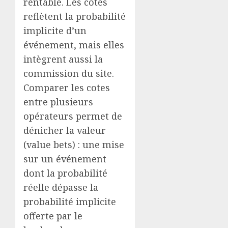
rentable. Les cotes
reflètent la probabilité
implicite d’un
événement, mais elles
intègrent aussi la
commission du site.
Comparer les cotes
entre plusieurs
opérateurs permet de
dénicher la valeur
(value bets) : une mise
sur un événement
dont la probabilité
réelle dépasse la
probabilité implicite
offerte par le