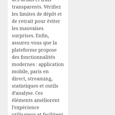
transparents. Vérifiez
les limites de dépôt et
de retrait pour éviter
les mauvaises
surprises. Enfin,
assurez-vous que la
plateforme propose
des fonctionnalités
modernes : application
mobile, paris en
direct, streaming,
statistiques et outils
d’analyse. Ces
éléments améliorent
l’expérience
utilisateur et facilitent