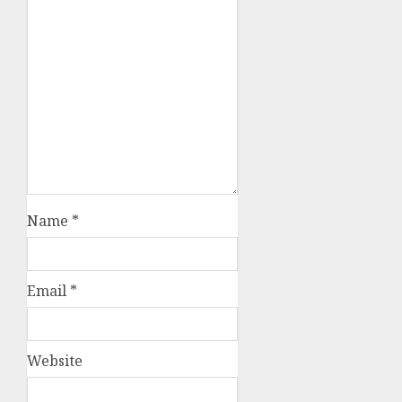
Name
*
Email
*
Website