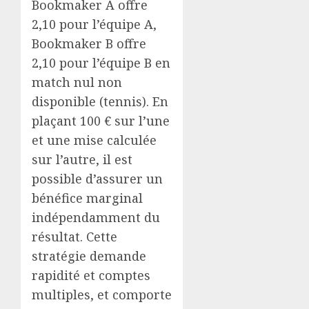
Bookmaker A offre
2,10 pour l’équipe A,
Bookmaker B offre
2,10 pour l’équipe B en
match nul non
disponible (tennis). En
plaçant 100 € sur l’une
et une mise calculée
sur l’autre, il est
possible d’assurer un
bénéfice marginal
indépendamment du
résultat. Cette
stratégie demande
rapidité et comptes
multiples, et comporte