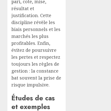
pari, cote, mise,
résultat et
justification. Cette
discipline révèle les
biais personnels et les
marchés les plus
profitables. Enfin,
évitez de poursuivre
les pertes et respectez
toujours les règles de
gestion : la constance
bat souvent la prise de
risque impulsive.
Études de cas
et exemples