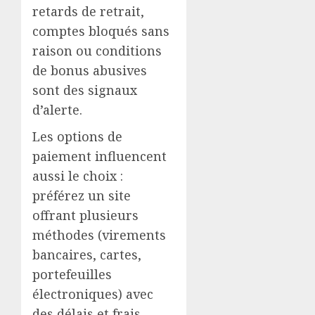
retards de retrait,
comptes bloqués sans
raison ou conditions
de bonus abusives
sont des signaux
d’alerte.
Les options de
paiement influencent
aussi le choix :
préférez un site
offrant plusieurs
méthodes (virements
bancaires, cartes,
portefeuilles
électroniques) avec
des délais et frais