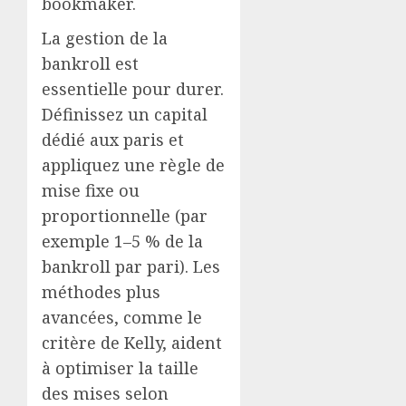
bookmaker.
La gestion de la
bankroll est
essentielle pour durer.
Définissez un capital
dédié aux paris et
appliquez une règle de
mise fixe ou
proportionnelle (par
exemple 1–5 % de la
bankroll par pari). Les
méthodes plus
avancées, comme le
critère de Kelly, aident
à optimiser la taille
des mises selon