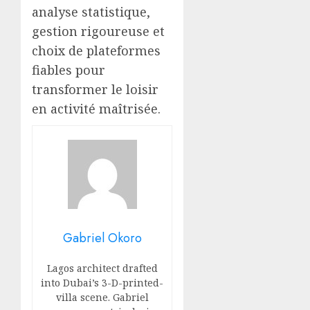
analyse statistique,
gestion rigoureuse et
choix de plateformes
fiables pour
transformer le loisir
en activité maîtrisée.
Gabriel Okoro
Lagos architect drafted
into Dubai’s 3-D-printed-
villa scene. Gabriel