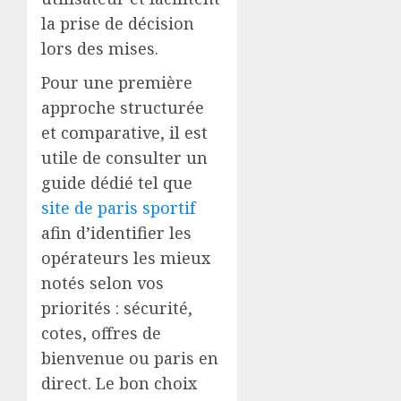
la prise de décision
lors des mises.
Pour une première
approche structurée
et comparative, il est
utile de consulter un
guide dédié tel que
site de paris sportif
afin d’identifier les
opérateurs les mieux
notés selon vos
priorités : sécurité,
cotes, offres de
bienvenue ou paris en
direct. Le bon choix