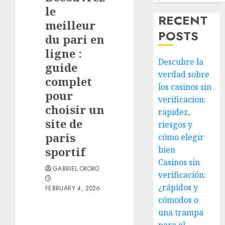
le
RECENT
meilleur
POSTS
du pari en
ligne :
Descubre la
guide
verdad sobre
complet
los casinos sin
pour
verificacion:
choisir un
rapidez,
site de
riesgos y
paris
cómo elegir
sportif
bien
Casinos sin
GABRIEL OKORO
verificación:
¿rápidos y
FEBRUARY 4, 2026
cómodos o
una trampa