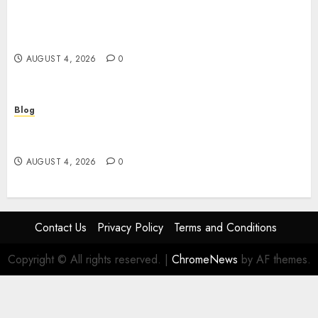
Le guide essentiel du casino en ligne français :
sécurité, choix et astuces pour jouer
sereinement
AUGUST 4, 2026
0
Blog
Découvrez le meilleur casino en ligne français :
guide pratique pour jouer en toute sécurité
AUGUST 4, 2026
0
Contact Us
Privacy Policy
Terms and Conditions
Copyright © All rights reserved.
|
ChromeNews
by AF themes.