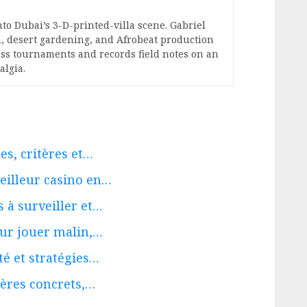
nto Dubai’s 3-D-printed-villa scene. Gabriel
, desert gardening, and Afrobeat production
hess tournaments and records field notes on an
algia.
es, critères et…
eilleur casino en…
 à surveiller et…
pour jouer malin,…
té et stratégies…
pères concrets,…