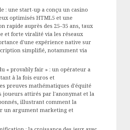
e : une start-up a conçu un casino
jeux optimisés HTML5 et une
ion rapide auprès des 25–35 ans, taux
et forte viralité via les réseaux
rtance d'une expérience native sur
cription simplifié, notamment via
du « provably fair » : un opérateur a
ant à la fois euros et
des preuves mathématiques d'équité
 joueurs attirés par l'anonymat et la
bonnés, illustrant comment la
ir un argument marketing et
ification : la croissance des jeux avec