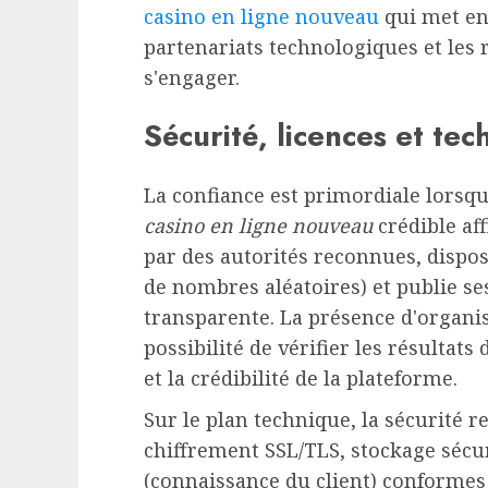
casino en ligne nouveau
qui met en 
partenariats technologiques et les r
s'engager.
Sécurité, licences et te
La confiance est primordiale lorsqu'
casino en ligne nouveau
crédible aff
par des autorités reconnues, dispo
de nombres aléatoires) et publie s
transparente. La présence d'organism
possibilité de vérifier les résultats
et la crédibilité de la plateforme.
Sur le plan technique, la sécurité r
chiffrement SSL/TLS, stockage sécu
(connaissance du client) conformes