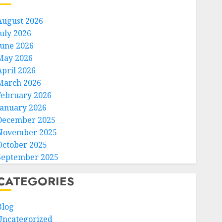
August 2026
July 2026
June 2026
May 2026
April 2026
March 2026
February 2026
January 2026
December 2025
November 2025
October 2025
September 2025
CATEGORIES
Blog
Uncategorized