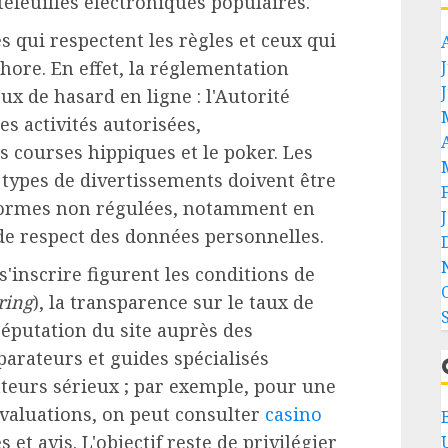
efeuilles électroniques populaires.
tes qui respectent les règles et ceux qui
hore. En effet, la réglementation
ux de hasard en ligne : l'Autorité
es activités autorisées,
es courses hippiques et le poker. Les
 types de divertissements doivent être
teformes non régulées, notamment en
de respect des données personnelles.
s'inscrire figurent les conditions de
ring
), la transparence sur le taux de
 réputation du site auprès des
rateurs et guides spécialisés
ateurs sérieux ; par exemple, pour une
évaluations, on peut consulter
casino
 et avis. L'objectif reste de privilégier