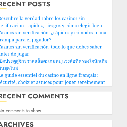
RECENT POSTS
Descubre la verdad sobre los casinos sin
verificacion: rapidez, riesgos y cómo elegir bien
Casinos sin verificación: ¿rápidos y cómodos o una
trampa para el jugador?
Casinos sin verificación: todo lo que debes saber
antes de jugar
ปิดประตูสู่จักรวาลสล็อต: เกมหมุนวงล้อที่ครองใจนักเดิม
ันยุคใหม่
e guide essentiel du casino en ligne français :
sécurité, choix et astuces pour jouer sereinement
RECENT COMMENTS
No comments to show.
ARCHIVES