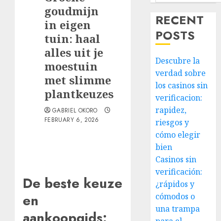
goudmijn
RECENT
in eigen
POSTS
tuin: haal
alles uit je
Descubre la
moestuin
verdad sobre
met slimme
los casinos sin
plantkeuzes
verificacion:
rapidez,
GABRIEL OKORO
FEBRUARY 6, 2026
riesgos y
cómo elegir
bien
Casinos sin
verificación:
De beste keuze
¿rápidos y
cómodos o
en
una trampa
aankoopgids: