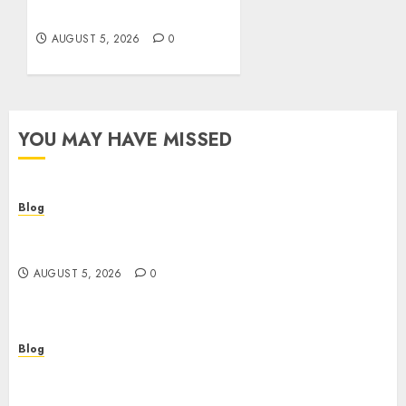
trampa para el jugador?
AUGUST 5, 2026
0
YOU MAY HAVE MISSED
Blog
Descubre la verdad sobre los casinos sin
verificacion: rapidez, riesgos y cómo elegir bien
AUGUST 5, 2026
0
Blog
Casinos sin verificación: ¿rápidos y cómodos o
una trampa para el jugador?