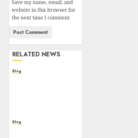
Save my name, email, and
website in this browser for
the next time I comment.
RELATED NEWS
Blog
Descubre la verdad sobre
los casinos sin
verificacion: rapidez,
riesgos y cómo elegir
bien
AUGUST 5, 2026
0
Blog
Casinos sin verificación:
¿rápidos y cómodos o una