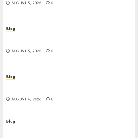
AUGUST 5, 2026
0
Blog
Casinos sin verificación: todo lo que debes saber
antes de jugar
AUGUST 5, 2026
0
Blog
เปิดประตูสู่จักรวาลสล็อต: เกมหมุนวงล้อที่ครองใจนักเดิม
พันยุคใหม่
AUGUST 4, 2026
0
Blog
Le guide essentiel du casino en ligne français :
sécurité, choix et astuces pour jouer