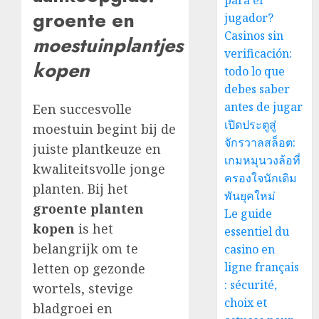
para el
groente en
jugador?
Casinos sin
moestuinplantjes
verificación:
kopen
todo lo que
debes saber
antes de jugar
Een succesvolle
เปิดประตูสู่
moestuin begint bij de
จักรวาลสล็อต:
juiste plantkeuze en
เกมหมุนวงล้อที่
kwaliteitsvolle jonge
ครองใจนักเดิม
planten. Bij het
พันยุคใหม่
groente planten
Le guide
kopen
is het
essentiel du
belangrijk om te
casino en
ligne français
letten op gezonde
: sécurité,
wortels, stevige
choix et
bladgroei en