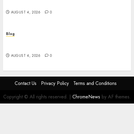
sereinement
AUGUST 4, 2026
0
Blog
Découvrez le meilleur casino en ligne français :
guide pratique pour jouer en toute sécurité
AUGUST 4, 2026
0
Contact Us
Privacy Policy
Terms and Conditions
Copyright © All rights reserved.
|
ChromeNews
by AF themes.