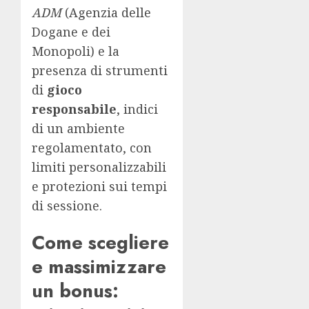
ADM
(Agenzia delle
Dogane e dei
Monopoli) e la
presenza di strumenti
di
gioco
responsabile
, indici
di un ambiente
regolamentato, con
limiti personalizzabili
e protezioni sui tempi
di sessione.
Come scegliere
e massimizzare
un bonus: