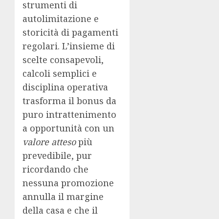
strumenti di
autolimitazione e
storicità di pagamenti
regolari. L’insieme di
scelte consapevoli,
calcoli semplici e
disciplina operativa
trasforma il bonus da
puro intrattenimento
a opportunità con un
valore atteso
più
prevedibile, pur
ricordando che
nessuna promozione
annulla il margine
della casa e che il