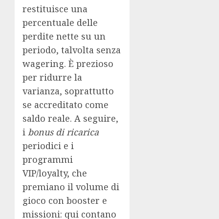
restituisce una
percentuale delle
perdite nette su un
periodo, talvolta senza
wagering. È prezioso
per ridurre la
varianza, soprattutto
se accreditato come
saldo reale. A seguire,
i
bonus di ricarica
periodici e i
programmi
VIP/loyalty, che
premiano il volume di
gioco con booster e
missioni: qui contano