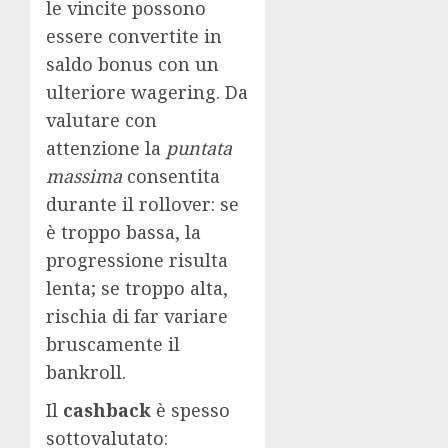
le vincite possono
essere convertite in
saldo bonus con un
ulteriore wagering. Da
valutare con
attenzione la
puntata
massima
consentita
durante il rollover: se
è troppo bassa, la
progressione risulta
lenta; se troppo alta,
rischia di far variare
bruscamente il
bankroll.
Il
cashback
è spesso
sottovalutato: