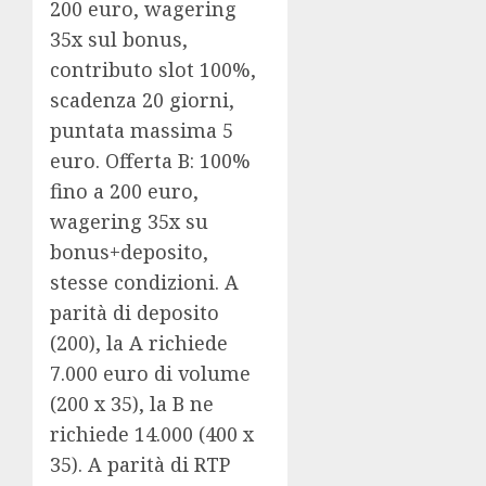
200 euro, wagering
35x sul bonus,
contributo slot 100%,
scadenza 20 giorni,
puntata massima 5
euro. Offerta B: 100%
fino a 200 euro,
wagering 35x su
bonus+deposito,
stesse condizioni. A
parità di deposito
(200), la A richiede
7.000 euro di volume
(200 x 35), la B ne
richiede 14.000 (400 x
35). A parità di RTP