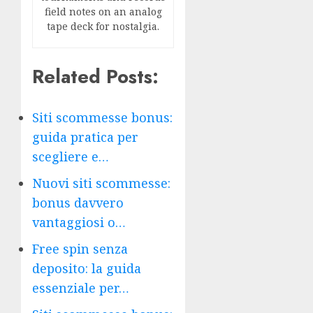
field notes on an analog
tape deck for nostalgia.
Related Posts:
Siti scommesse bonus:
guida pratica per
scegliere e…
Nuovi siti scommesse:
bonus davvero
vantaggiosi o…
Free spin senza
deposito: la guida
essenziale per…