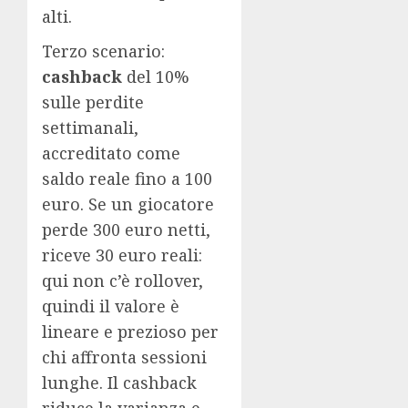
alti.
Terzo scenario:
cashback
del 10%
sulle perdite
settimanali,
accreditato come
saldo reale fino a 100
euro. Se un giocatore
perde 300 euro netti,
riceve 30 euro reali:
qui non c’è rollover,
quindi il valore è
lineare e prezioso per
chi affronta sessioni
lunghe. Il cashback