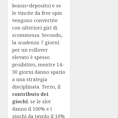
bonus+deposito) e se
le vincite da free spin
vengono convertite
con ulteriori giri di
scommessa. Secondo,
la
scadenza
: 7 giorni
per un rollover
elevato è spesso
proibitivo, mentre 14–
30 giorni danno spazio
a una strategia
disciplinata. Terzo, il
contributo dei
giochi
: se le slot
danno il 100% e i
giochi da tavolo il 10%