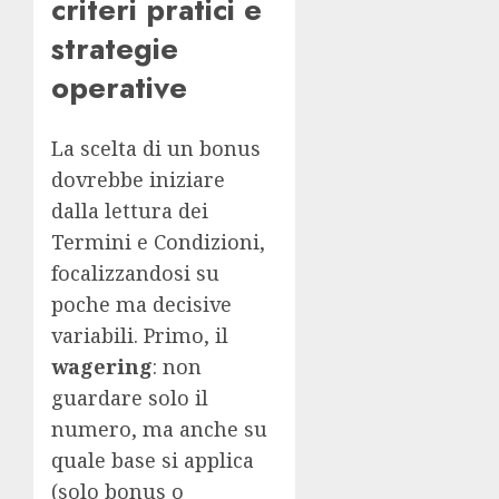
criteri pratici e
strategie
operative
La scelta di un bonus
dovrebbe iniziare
dalla lettura dei
Termini e Condizioni,
focalizzandosi su
poche ma decisive
variabili. Primo, il
wagering
: non
guardare solo il
numero, ma anche su
quale base si applica
(solo bonus o