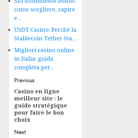
Siti scommesse bonus:
come scegliere, capire
e…
USDT Casino: Perché la
Stablecoin Tether Sta…
Migliori casino online
in Italia: guida
completa per…
Post
Previous
navigation
Casino en ligne
Previous
meilleur site : le
post:
guide stratégique
pour faire le bon
choix
Next