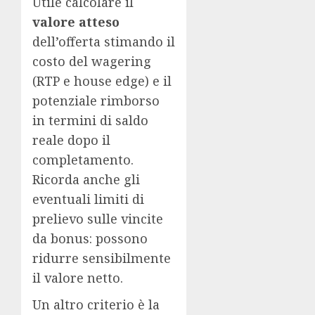
Utile calcolare il
valore atteso
dell’offerta stimando il
costo del wagering
(RTP e house edge) e il
potenziale rimborso
in termini di saldo
reale dopo il
completamento.
Ricorda anche gli
eventuali limiti di
prelievo sulle vincite
da bonus: possono
ridurre sensibilmente
il valore netto.
Un altro criterio è la