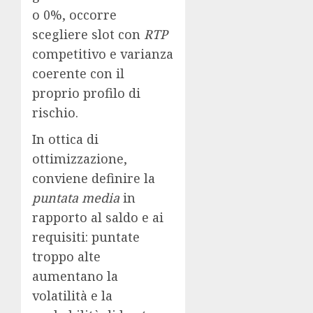
o 0%, occorre
scegliere slot con
RTP
competitivo e varianza
coerente con il
proprio profilo di
rischio.
In ottica di
ottimizzazione,
conviene definire la
puntata media
in
rapporto al saldo e ai
requisiti: puntate
troppo alte
aumentano la
volatilità e la