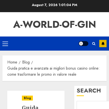
Skip
August 7, 2026
1:01:05 PM
to
content
A-WORLD-OF-GIN
Primary
Menu
Home
Blog
Guida pratica e avanzata ai migliori bonus casino online:
come trasformare le promo in valore reale
SEARCH
Blog
Guida