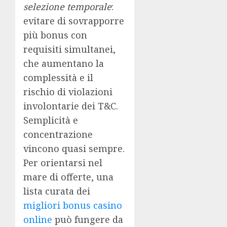
selezione temporale
:
evitare di sovrapporre
più bonus con
requisiti simultanei,
che aumentano la
complessità e il
rischio di violazioni
involontarie dei T&C.
Semplicità e
concentrazione
vincono quasi sempre.
Per orientarsi nel
mare di offerte, una
lista curata dei
migliori bonus casino
online
può fungere da