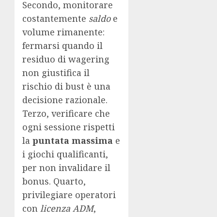
Secondo, monitorare
costantemente
saldo
e
volume rimanente:
fermarsi quando il
residuo di wagering
non giustifica il
rischio di bust è una
decisione razionale.
Terzo, verificare che
ogni sessione rispetti
la
puntata massima
e
i giochi qualificanti,
per non invalidare il
bonus. Quarto,
privilegiare operatori
con
licenza ADM
,