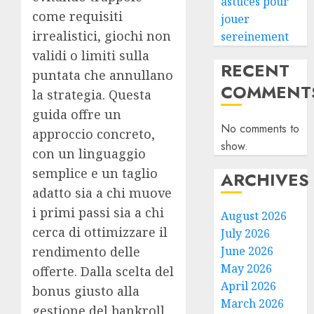
astuces pour
come requisiti
jouer
irrealistici, giochi non
sereinement
validi o limiti sulla
RECENT
puntata che annullano
COMMENT
la strategia. Questa
guida offre un
No comments to
approccio concreto,
show.
con un linguaggio
semplice e un taglio
ARCHIVES
adatto sia a chi muove
i primi passi sia a chi
August 2026
cerca di ottimizzare il
July 2026
rendimento delle
June 2026
May 2026
offerte. Dalla scelta del
April 2026
bonus giusto alla
March 2026
gestione del bankroll,