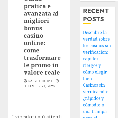
pratica e
RECENT
avanzata ai
POSTS
migliori
bonus
Descubre la
casino
verdad sobre
online:
los casinos sin
come
verificacion:
trasformare
rapidez,
le promo in
riesgos y
valore reale
cómo elegir
bien
GABRIEL OKORO
Casinos sin
DECEMBER 21, 2025
verificación:
¿rápidos y
cómodos o
una trampa
I giocatori più attenti