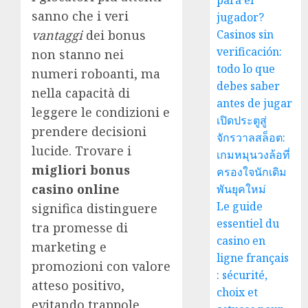
para el
sanno che i veri
jugador?
vantaggi
dei bonus
Casinos sin
verificación:
non stanno nei
todo lo que
numeri roboanti, ma
debes saber
nella capacità di
antes de jugar
leggere le condizioni e
เปิดประตูสู่
prendere decisioni
จักรวาลสล็อต:
lucide. Trovare i
เกมหมุนวงล้อที่
migliori bonus
ครองใจนักเดิม
casino online
พันยุคใหม่
Le guide
significa distinguere
essentiel du
tra promesse di
casino en
marketing e
ligne français
promozioni con valore
: sécurité,
atteso positivo,
choix et
evitando trappole