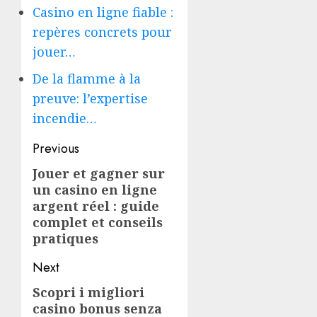
Casino en ligne fiable :
repères concrets pour
jouer…
De la flamme à la
preuve: l’expertise
incendie…
Post
Previous
navigation
Jouer et gagner sur
Previous
un
casino en ligne
post:
argent réel
: guide
complet et conseils
pratiques
Next
Scopri i migliori
Next
casino bonus senza
post: