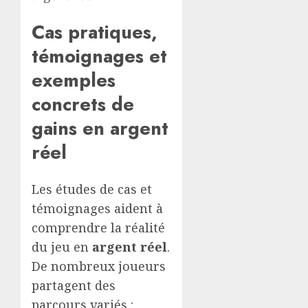
Cas pratiques,
témoignages et
exemples
concrets de
gains en
argent
réel
Les études de cas et
témoignages aident à
comprendre la réalité
du jeu en
argent réel
.
De nombreux joueurs
partagent des
parcours variés :