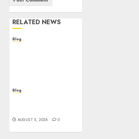
RELATED NEWS
Blog
Descubre la verdad sobre
los casinos sin
verificacion: rapidez,
riesgos y cómo elegir
bien
AUGUST 5, 2026
0
Blog
Casinos sin verificación:
¿rápidos y cómodos o una
trampa para el jugador?
AUGUST 5, 2026
0