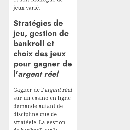
jeux varié.
Stratégies de
jeu, gestion de
bankroll et
choix des jeux
pour gagner de
l'
argent réel
Gagner de l’
argent réel
sur un casino en ligne
demande autant de
discipline que de
stratégie. La gestion