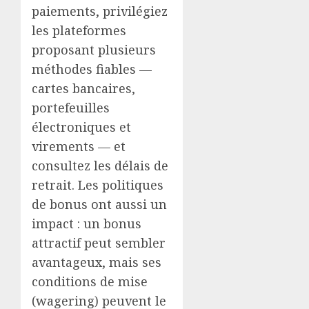
paiements, privilégiez
les plateformes
proposant plusieurs
méthodes fiables —
cartes bancaires,
portefeuilles
électroniques et
virements — et
consultez les délais de
retrait. Les politiques
de bonus ont aussi un
impact : un bonus
attractif peut sembler
avantageux, mais ses
conditions de mise
(wagering) peuvent le