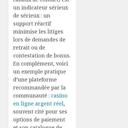
un indicateur sérieux
de sérieux : un
support réactif
minimise les litiges
lors de demandes de
retrait ou de
contestation de bonus.
En complément, voici
un exemple pratique
d’une plateforme
recommandée par la
communauté :
casino
en ligne argent réel
,
souvent cité pour ses
options de paiement
et son catalogue de