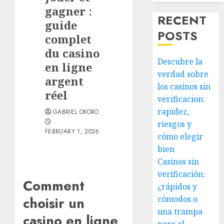
gagner :
RECENT
guide
POSTS
complet
du casino
Descubre la
en ligne
verdad sobre
argent
los casinos sin
réel
verificacion:
rapidez,
GABRIEL OKORO
riesgos y
FEBRUARY 1, 2026
cómo elegir
bien
Casinos sin
verificación:
Comment
¿rápidos y
cómodos o
choisir un
una trampa
casino en ligne