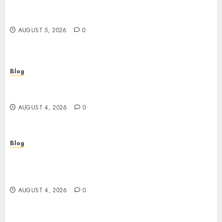
Casinos sin verificación: todo lo que debes saber
antes de jugar
AUGUST 5, 2026
0
Blog
เปิดประตูสู่จักรวาลสล็อต: เกมหมุนวงล้อที่ครองใจนักเดิม
พันยุคใหม่
AUGUST 4, 2026
0
Blog
Le guide essentiel du casino en ligne français :
sécurité, choix et astuces pour jouer
sereinement
AUGUST 4, 2026
0