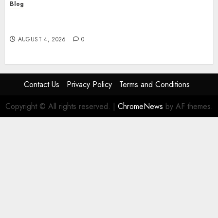
Blog
Découvrez le meilleur casino en ligne français :
guide pratique pour jouer en toute sécurité
AUGUST 4, 2026
0
Contact Us
Privacy Policy
Terms and Conditions
Copyright © All rights reserved.
|
ChromeNews
by AF themes.