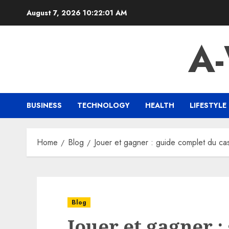
Skip
August 7, 2026
10:22:02 AM
to
content
A
BUSINESS
TECHNOLOGY
HEALTH
LIFESTYLE
Home
Blog
Jouer et gagner : guide complet du cas
Blog
Jouer et gagner 