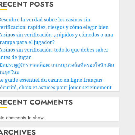
RECENT POSTS
Descubre la verdad sobre los casinos sin
verificacion: rapidez, riesgos y cómo elegir bien
Casinos sin verificación: ¿rápidos y cómodos o una
trampa para el jugador?
Casinos sin verificación: todo lo que debes saber
antes de jugar
ปิดประตูสู่จักรวาลสล็อต: เกมหมุนวงล้อที่ครองใจนักเดิม
ันยุคใหม่
e guide essentiel du casino en ligne français :
sécurité, choix et astuces pour jouer sereinement
RECENT COMMENTS
No comments to show.
ARCHIVES