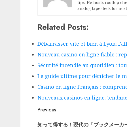
tips. He hosts rooftop c
analog tape deck for nost
Related Posts:
Débarrasser vite et bien à Lyon: l’al
Nouveau casino en ligne fiable : re
Sécurité incendie au quotidien : tou
Le guide ultime pour dénicher le m
Casino en ligne Français : comprend
Nouveaux casinos en ligne: tendanc
Post
Previous
navigation
Previous
知って得する！現代の「ブックメーカー