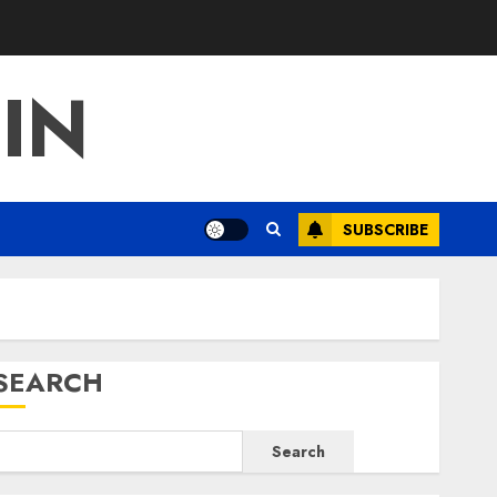
IN
SUBSCRIBE
SEARCH
Search