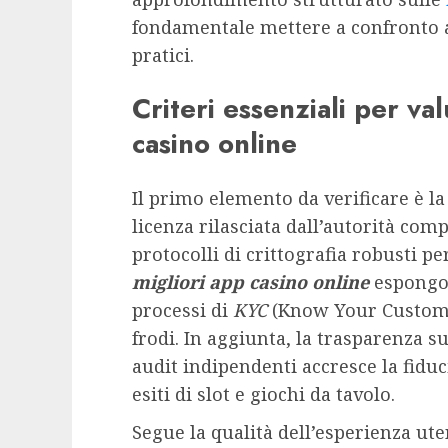
fondamentale mettere a confronto a
pratici.
Criteri essenziali per va
casino online
Il primo elemento da verificare è la
licenza rilasciata dall’autorità comp
protocolli di crittografia robusti pe
migliori app casino online
espongon
processi di
KYC
(Know Your Customer
frodi. In aggiunta, la trasparenza
audit indipendenti accresce la fiduc
esiti di slot e giochi da tavolo.
Segue la qualità dell’esperienza uten