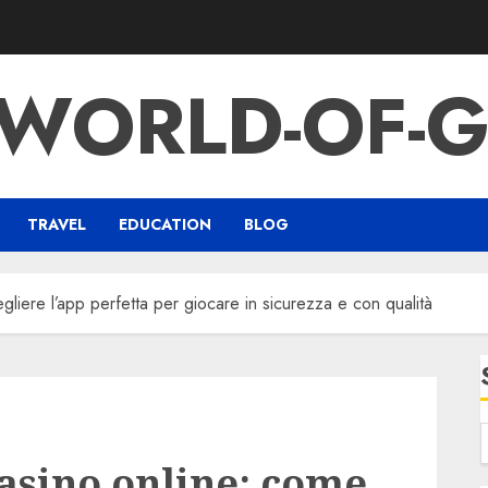
-WORLD-OF-G
TRAVEL
EDUCATION
BLOG
gliere l’app perfetta per giocare in sicurezza e con qualità
casino online: come