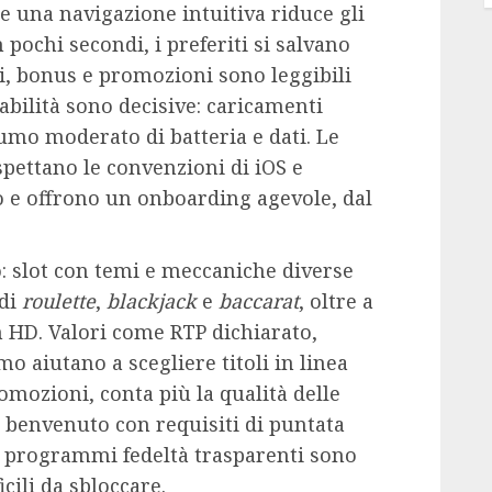
ci e una navigazione intuitiva riduce gli
n pochi secondi, i preferiti si salvano
ti, bonus e promozioni sono leggibili
tabilità sono decisive: caricamenti
sumo moderato di batteria e dati. Le
pettano le convenzioni di iOS e
o e offrono un onboarding agevole, dal
ro: slot con temi e meccaniche diverse
 di
roulette
,
blackjack
e
baccarat
, oltre a
n HD. Valori come RTP dichiarato,
mo aiutano a scegliere titoli in linea
romozioni, conta più la qualità delle
i benvenuto con requisiti di puntata
i e programmi fedeltà trasparenti sono
icili da sbloccare.