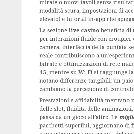
mirate o nuovi tavoli senza risulta
modalità scura, impostazioni di acce
elevato) e tutorial in-app che spie
La sezione
live casino
beneficia di
per interazioni fluide con croupier 
camera, interfaccia della puntata s
reale contribuiscono a un’esperienz
bitrate e ottimizzazioni di rete ma
4G, mentre su Wi‑Fi si raggiunge la 
notano differenze tangibili: un paio
cambiano la percezione di controllo
Prestazioni e affidabilità meritano 
delle slot, fluidità delle animazion
passa da un gioco all’altro. Le
migli
pacchetti superflui, aggiornano di
supportano versioni recenti del si