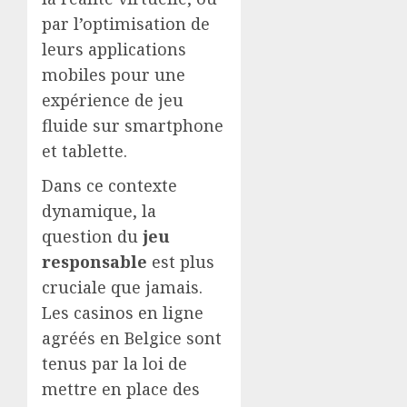
par l’optimisation de
leurs applications
mobiles pour une
expérience de jeu
fluide sur smartphone
et tablette.
Dans ce contexte
dynamique, la
question du
jeu
responsable
est plus
cruciale que jamais.
Les casinos en ligne
agréés en Belgice sont
tenus par la loi de
mettre en place des