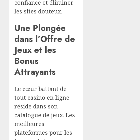
confiance et éliminer
les sites douteux.
Une Plongée
dans l’Offre de
Jeux et les
Bonus
Attrayants
Le cœur battant de
tout casino en ligne
réside dans son
catalogue de jeux. Les
meilleures
plateformes pour les