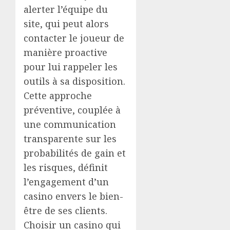
alerter l’équipe du
site, qui peut alors
contacter le joueur de
manière proactive
pour lui rappeler les
outils à sa disposition.
Cette approche
préventive, couplée à
une communication
transparente sur les
probabilités de gain et
les risques, définit
l’engagement d’un
casino envers le bien-
être de ses clients.
Choisir un casino qui