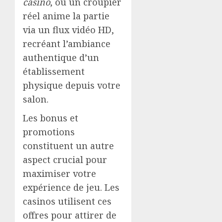
casino
, où un croupier
réel anime la partie
via un flux vidéo HD,
recréant l’ambiance
authentique d’un
établissement
physique depuis votre
salon.
Les bonus et
promotions
constituent un autre
aspect crucial pour
maximiser votre
expérience de jeu. Les
casinos utilisent ces
offres pour attirer de