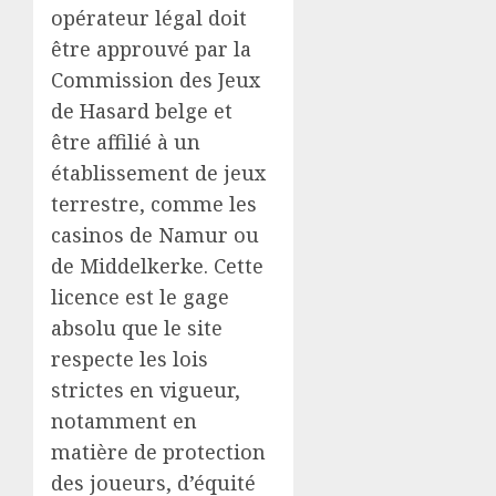
opérateur légal doit
être approuvé par la
Commission des Jeux
de Hasard belge et
être affilié à un
établissement de jeux
terrestre, comme les
casinos de Namur ou
de Middelkerke. Cette
licence est le gage
absolu que le site
respecte les lois
strictes en vigueur,
notamment en
matière de protection
des joueurs, d’équité