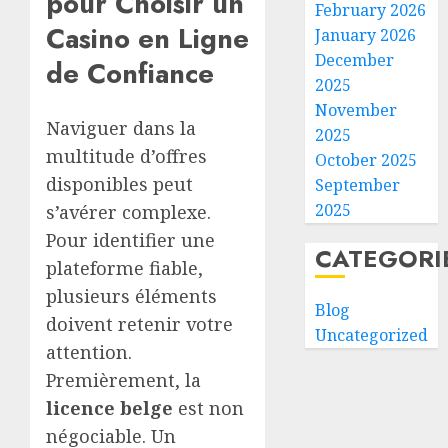
pour Choisir un
February 2026
Casino en Ligne
January 2026
December
de Confiance
2025
November
Naviguer dans la
2025
multitude d’offres
October 2025
disponibles peut
September
2025
s’avérer complexe.
Pour identifier une
CATEGORI
plateforme fiable,
plusieurs éléments
Blog
doivent retenir votre
Uncategorized
attention.
Premièrement, la
licence belge
est non
négociable. Un