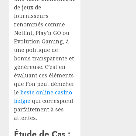
de jeux de
fournisseurs
renommés comme
NetEnt, Play’n GO ou
Evolution Gaming, à
une politique de
bonus transparente et
généreuse. C’est en
évaluant ces éléments
que l’on peut dénicher
le
beste online casino
belgie
qui correspond
parfaitement à ses
attentes.
Étude de Cas :