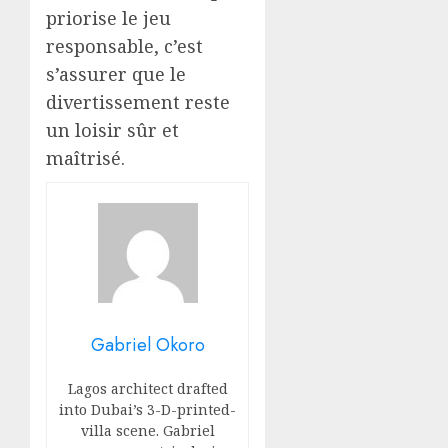
priorise le jeu
responsable, c’est
s’assurer que le
divertissement reste
un loisir sûr et
maîtrisé.
Gabriel Okoro
Lagos architect drafted
into Dubai’s 3-D-printed-
villa scene. Gabriel