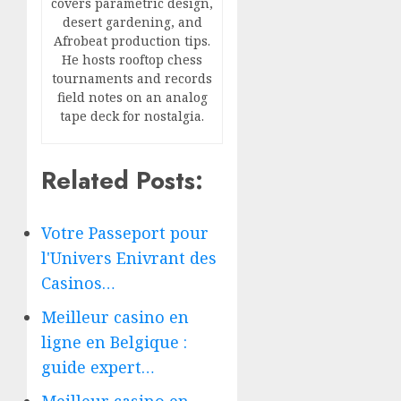
covers parametric design,
desert gardening, and
Afrobeat production tips.
He hosts rooftop chess
tournaments and records
field notes on an analog
tape deck for nostalgia.
Related Posts:
Votre Passeport pour
l'Univers Enivrant des
Casinos…
Meilleur casino en
ligne en Belgique :
guide expert…