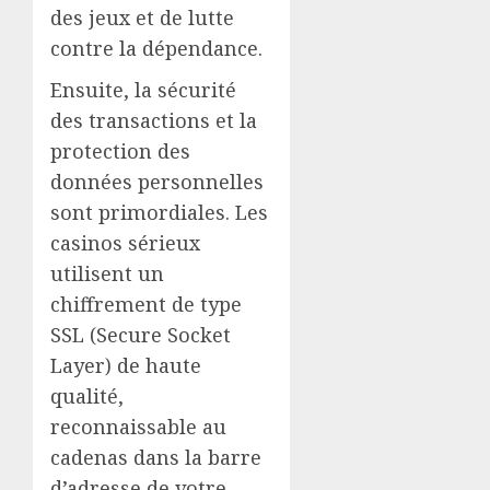
des jeux et de lutte
contre la dépendance.
Ensuite, la sécurité
des transactions et la
protection des
données personnelles
sont primordiales. Les
casinos sérieux
utilisent un
chiffrement de type
SSL (Secure Socket
Layer) de haute
qualité,
reconnaissable au
cadenas dans la barre
d’adresse de votre