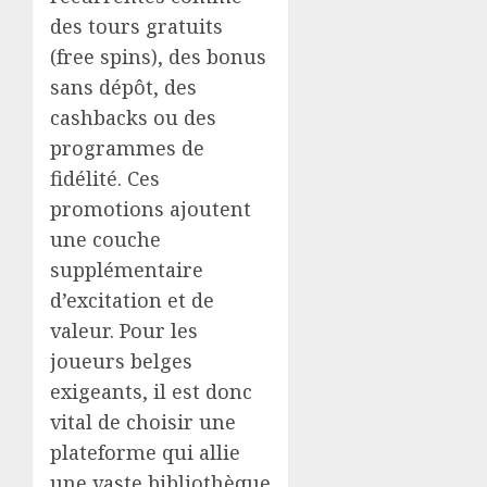
des tours gratuits
(free spins), des bonus
sans dépôt, des
cashbacks ou des
programmes de
fidélité. Ces
promotions ajoutent
une couche
supplémentaire
d’excitation et de
valeur. Pour les
joueurs belges
exigeants, il est donc
vital de choisir une
plateforme qui allie
une vaste bibliothèque