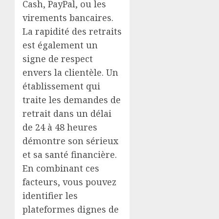
Cash, PayPal, ou les
virements bancaires.
La rapidité des retraits
est également un
signe de respect
envers la clientèle. Un
établissement qui
traite les demandes de
retrait dans un délai
de 24 à 48 heures
démontre son sérieux
et sa santé financière.
En combinant ces
facteurs, vous pouvez
identifier les
plateformes dignes de