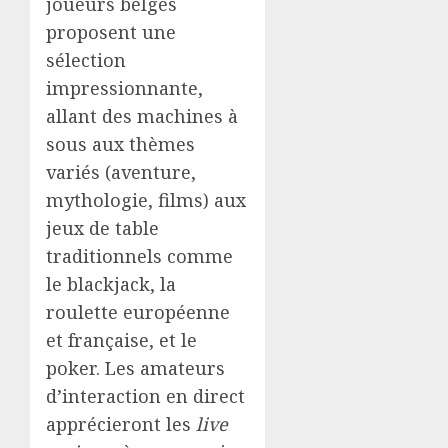
joueurs belges
proposent une
sélection
impressionnante,
allant des machines à
sous aux thèmes
variés (aventure,
mythologie, films) aux
jeux de table
traditionnels comme
le blackjack, la
roulette européenne
et française, et le
poker. Les amateurs
d’interaction en direct
apprécieront les
live