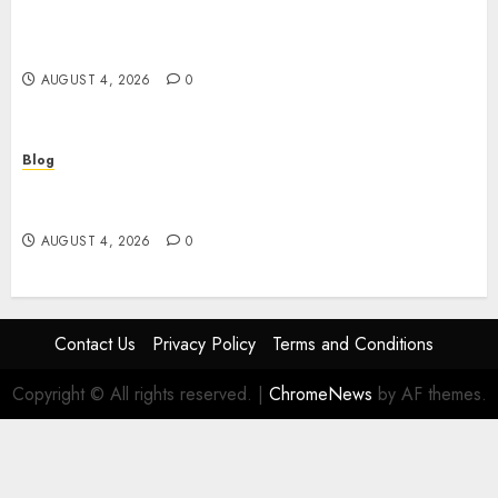
Le guide essentiel du casino en ligne français :
sécurité, choix et astuces pour jouer
sereinement
AUGUST 4, 2026
0
Blog
Découvrez le meilleur casino en ligne français :
guide pratique pour jouer en toute sécurité
AUGUST 4, 2026
0
Contact Us
Privacy Policy
Terms and Conditions
Copyright © All rights reserved.
|
ChromeNews
by AF themes.