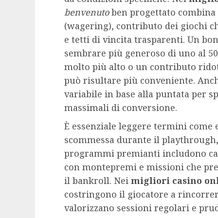
benvenuto
ben progettato combina r
(wagering), contributo dei giochi c
e tetti di vincita trasparenti. Un bo
sembrare più generoso di uno al 50
molto più alto o un contributo ridott
può risultare più conveniente. Anch
variabile in base alla puntata per spi
massimali di conversione.
È essenziale leggere termini come e
scommessa durante il playthrough, 
programmi premianti includono cash
con montepremi e missioni che pre
il bankroll. Nei
migliori casino on
costringono il giocatore a rincorrer
valorizzano sessioni regolari e pr