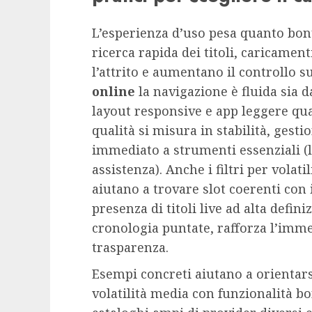
L’esperienza d’uso pesa quanto bonus
ricerca rapida dei titoli, caricamen
l’attrito e aumentano il controllo s
online
la navigazione è fluida sia 
layout responsive e app leggere qua
qualità si misura in stabilità, gest
immediato a strumenti essenziali (l
assistenza). Anche i filtri per volat
aiutano a trovare slot coerenti con i
presenza di titoli live ad alta defin
cronologia puntate, rafforza l’imme
trasparenza.
Esempi concreti aiutano a orientarsi
volatilità media con funzionalità b