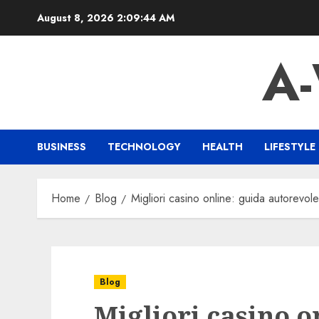
Skip
August 8, 2026
2:09:44 AM
to
content
A
BUSINESS
TECHNOLOGY
HEALTH
LIFESTYLE
Home
Blog
Migliori casino online: guida autorevole
Blog
Migliori casino o