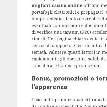
migliori casino online
offrono meto
portafogli elettronici e prepagate), 
tempi realistici. Il sito dovrebbe il
eventuali commissioni e documenti 
di verifica una tantum (KYC) acceler
ritardi. Una pagina chiara dedicata 
servizi di supporto e test di autova
serietà. Valutare questi fattori in
rapidamente gli operatori solidi da
considerare bonus e promozioni.
Bonus, promozioni e termi
l’apparenza
I pacchetti promozionali attirano l’
da condizioni specifiche. Nei
miglio