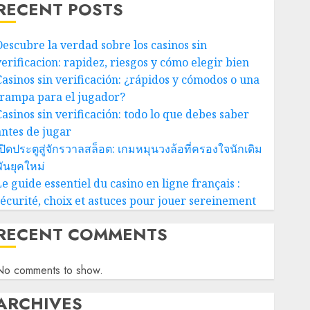
RECENT POSTS
Descubre la verdad sobre los casinos sin
verificacion: rapidez, riesgos y cómo elegir bien
Casinos sin verificación: ¿rápidos y cómodos o una
trampa para el jugador?
Casinos sin verificación: todo lo que debes saber
antes de jugar
ปิดประตูสู่จักรวาลสล็อต: เกมหมุนวงล้อที่ครองใจนักเดิม
ันยุคใหม่
e guide essentiel du casino en ligne français :
sécurité, choix et astuces pour jouer sereinement
RECENT COMMENTS
No comments to show.
ARCHIVES