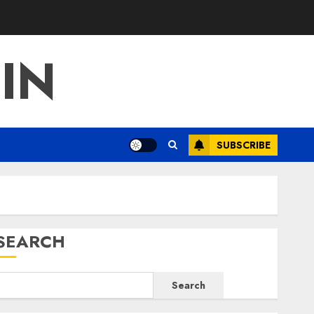
IN
SUBSCRIBE
SEARCH
Search