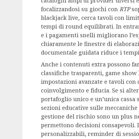
cataloghi ampi di provider diversi e
focalizzandosi su giochi con
RTP
sop
blackjack live, cerca tavoli con limiti
tempi di round equilibrati. In entram
e i pagamenti snelli migliorano l’
chiaramente le finestre di elaborazio
documentale guidata riduce i tempi d
Anche i contenuti extra possono fare
classifiche trasparenti, game show l
impostazioni avanzate e tavoli con
coinvolgimento e fiducia. Se si al
portafoglio unico e un’unica cassa s
sezioni educative sulle meccaniche d
gestione del rischio sono un plus n
permettono decisioni consapevoli. In
personalizzabili, reminder di sessio