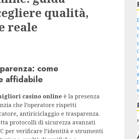
egliere qualità,
e reale
asparenza: come
เ
พ
 affidabile
L
igliori casino online
è la presenza
zia che l’operatore rispetti
catore, antiriciclaggio e trasparenza.
ta protocolli di sicurezza avanzati
C per verificare l’identità e strumenti