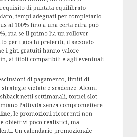
equisito di puntata equilibrato
hiaro, tempi adeguati per completarlo
nus al 100% fino a una certa cifra può
%, ma se il primo ha un rollover
o per i giochi preferiti, il secondo
e i giri gratuiti hanno valore
n, ai titoli compatibili e agli eventuali
sclusioni di pagamento, limiti di
strategie vietate e scadenze. Alcuni
back netti settimanali, tornei slot
miano l’attività senza compromettere
line
, le promozioni ricorrenti non
e obiettivi poco realistici, ma
udenti. Un calendario promozionale