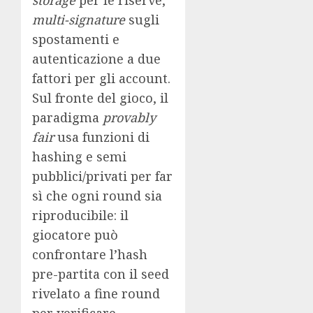
multi-signature
sugli
spostamenti e
autenticazione a due
fattori per gli account.
Sul fronte del gioco, il
paradigma
provably
fair
usa funzioni di
hashing e semi
pubblici/privati per far
sì che ogni round sia
riproducibile: il
giocatore può
confrontare l’hash
pre-partita con il seed
rivelato a fine round
per verificare