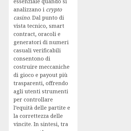
essenziale quando si
analizzano i
crypto
casino
. Dal punto di
vista tecnico, smart
contract, oracoli e
generatori di numeri
casuali verificabili
consentono di
costruire meccaniche
di gioco e payout più
trasparenti, offrendo
agli utenti strumenti
per controllare
l’equità delle partite e
la correttezza delle
vincite. In sintesi, tra