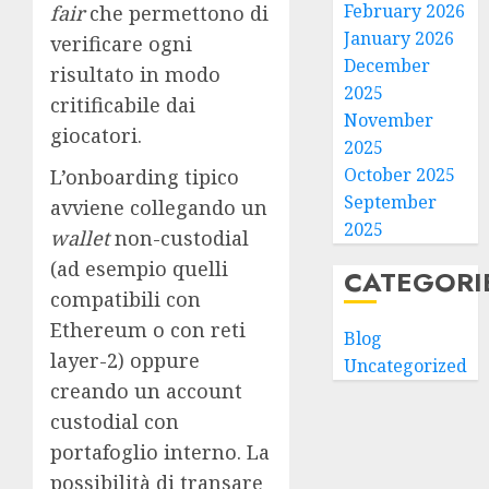
February 2026
fair
che permettono di
January 2026
verificare ogni
December
risultato in modo
2025
critificabile dai
November
giocatori.
2025
October 2025
L’onboarding tipico
September
avviene collegando un
2025
wallet
non-custodial
(ad esempio quelli
CATEGORI
compatibili con
Ethereum o con reti
Blog
layer-2) oppure
Uncategorized
creando un account
custodial con
portafoglio interno. La
possibilità di transare