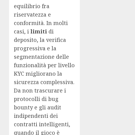
equilibrio fra
riservatezza e
conformità. In molti
casi, i
limiti
di
deposito, la verifica
progressiva e la
segmentazione delle
funzionalità per livello
KYC migliorano la
sicurezza complessiva.
Da non trascurare i
protocolli di bug
bounty e gli audit
indipendenti dei
contratti intelligenti,
quando il gioco è