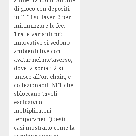
alimentando il volume
di gioco con depositi
in ETH su layer-2 per
minimizzare le fee.
Tra le varianti più
innovative si vedono
ambienti live con
avatar nel metaverso,
dove la socialità si
unisce all’on-chain, e
collezionabili NFT che
sbloccano tavoli
esclusivi o
moltiplicatori
temporanei. Questi
casi mostrano come la