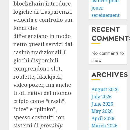
astuces pour
blockchain
introduce
jouer
logiche di trasparenza,
sereinement
velocità e controllo sui
RECENT
fondi che
differenziano in modo
COMMENT
netto questi servizi dai
casinò tradizionali. I
No comments to
giochi disponibili
show.
comprendono slot,
ARCHIVES
roulette, blackjack,
video poker, ma anche
August 2026
titoli nativi del mondo
July 2026
cripto come “crash”,
June 2026
“dice” e “plinko”,
May 2026
spesso costruiti con
April 2026
sistemi di
provably
March 2026