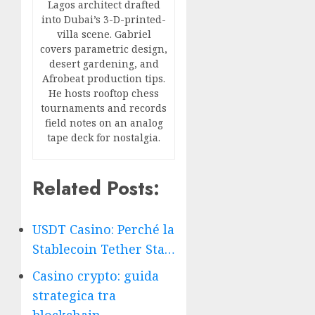
Lagos architect drafted
into Dubai’s 3-D-printed-
villa scene. Gabriel
covers parametric design,
desert gardening, and
Afrobeat production tips.
He hosts rooftop chess
tournaments and records
field notes on an analog
tape deck for nostalgia.
Related Posts:
USDT Casino: Perché la
Stablecoin Tether Sta…
Casino crypto: guida
strategica tra