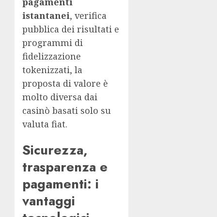
pagamenti
istantanei
, verifica
pubblica dei risultati e
programmi di
fidelizzazione
tokenizzati, la
proposta di valore è
molto diversa dai
casinò basati solo su
valuta fiat.
Sicurezza,
trasparenza e
pagamenti: i
vantaggi