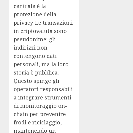
centrale è la
protezione della
privacy. Le transazioni
in criptovaluta sono
pseudonime: gli
indirizzi non
contengono dati
personali, ma la loro
storia è pubblica.
Questo spinge gli
operatori responsabili
a integrare strumenti
di monitoraggio on-
chain per prevenire
frodi e riciclaggio,
mantenendo un