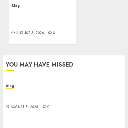
Blog
Casinos sin verificación:
¿rápidos y cómodos o una
trampa para el jugador?
AUGUST 5, 2026
0
YOU MAY HAVE MISSED
Blog
Descubre la verdad sobre los casinos sin
verificacion: rapidez, riesgos y cómo elegir bien
AUGUST 5, 2026
0