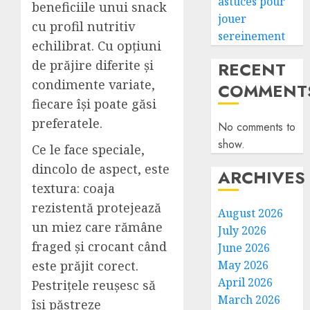
astuces pour
beneficiile unui snack
jouer
cu profil nutritiv
sereinement
echilibrat. Cu opțiuni
de prăjire diferite și
RECENT
condimente variate,
COMMENT
fiecare își poate găsi
preferatele.
No comments to
show.
Ce le face speciale,
dincolo de aspect, este
ARCHIVES
textura: coaja
rezistentă protejează
August 2026
un miez care rămâne
July 2026
fraged și crocant când
June 2026
este prăjit corect.
May 2026
April 2026
Pestrițele reușesc să
March 2026
își păstreze