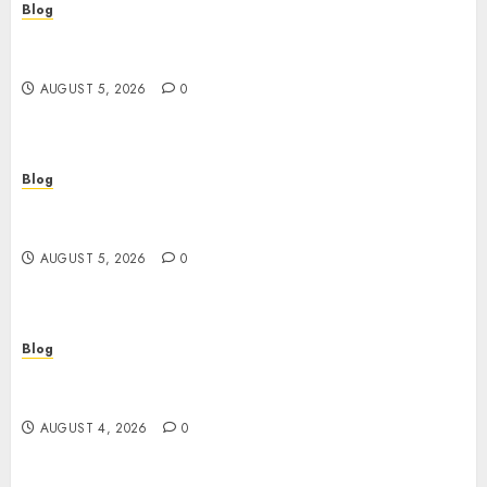
Blog
Casinos sin verificación: ¿rápidos y cómodos o
una trampa para el jugador?
AUGUST 5, 2026
0
Blog
Casinos sin verificación: todo lo que debes saber
antes de jugar
AUGUST 5, 2026
0
Blog
เปิดประตูสู่จักรวาลสล็อต: เกมหมุนวงล้อที่ครองใจนักเดิม
พันยุคใหม่
AUGUST 4, 2026
0