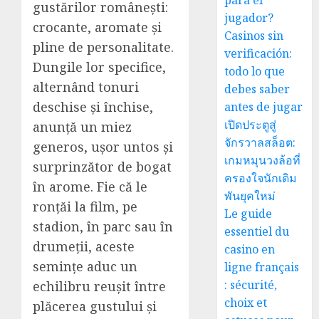
para el
gustărilor românești:
jugador?
crocante, aromate și
Casinos sin
pline de personalitate.
verificación:
Dungile lor specifice,
todo lo que
alternând tonuri
debes saber
deschise și închise,
antes de jugar
เปิดประตูสู่
anunță un miez
จักรวาลสล็อต:
generos, ușor untos și
เกมหมุนวงล้อที่
surprinzător de bogat
ครองใจนักเดิม
în arome. Fie că le
พันยุคใหม่
ronțăi la film, pe
Le guide
stadion, în parc sau în
essentiel du
drumeții, aceste
casino en
semințe aduc un
ligne français
: sécurité,
echilibru reușit între
choix et
plăcerea gustului și