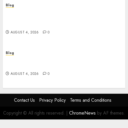
Blog
Le guide essentiel du casino en ligne français :
sécurité, choix et astuces pour jouer
sereinement
AUGUST 4, 2026
0
Blog
Découvrez le meilleur casino en ligne français :
guide pratique pour jouer en toute sécurité
AUGUST 4, 2026
0
Contact Us
Privacy Policy
Terms and Conditions
Copyright © All rights reserved.
|
ChromeNews
by AF themes.