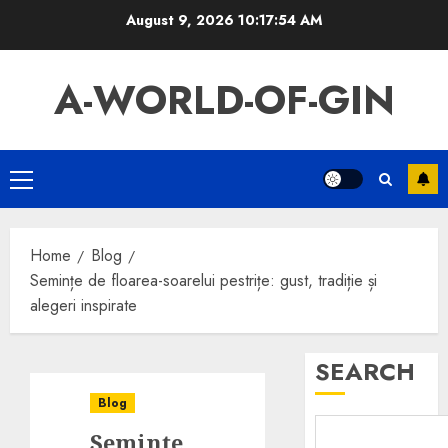
Skip
August 9, 2026
10:17:54 AM
to
content
A-WORLD-OF-GIN
Primary
Menu
Home
Blog
Semințe de floarea-soarelui pestrițe: gust, tradiție și
alegeri inspirate
SEARCH
Blog
Semințe