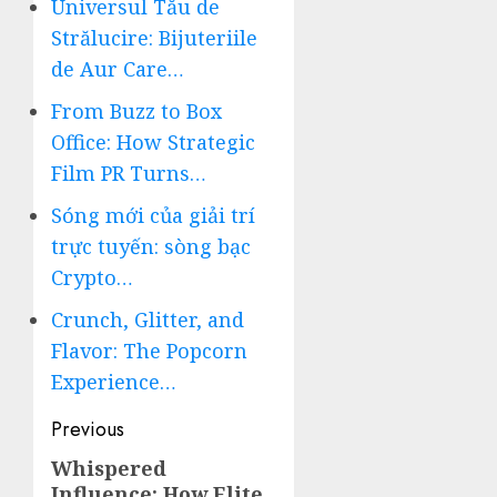
Universul Tău de
Strălucire: Bijuteriile
de Aur Care…
From Buzz to Box
Office: How Strategic
Film PR Turns…
Sóng mới của giải trí
trực tuyến: sòng bạc
Crypto…
Crunch, Glitter, and
Flavor: The Popcorn
Experience…
Post
Previous
navigation
Whispered
Previous
Influence: How Elite