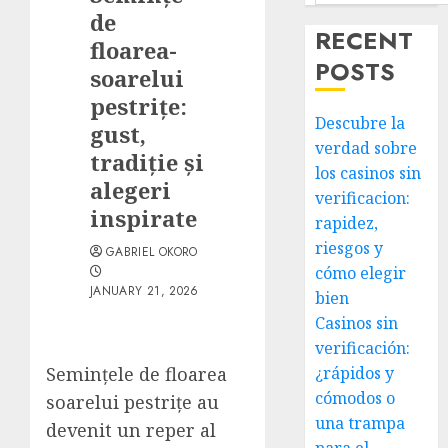
de
RECENT
floarea-
POSTS
soarelui
pestrițe:
Descubre la
gust,
verdad sobre
tradiție și
los casinos sin
alegeri
verificacion:
inspirate
rapidez,
riesgos y
GABRIEL OKORO
cómo elegir
JANUARY 21, 2026
bien
Casinos sin
verificación:
Semințele de floarea
¿rápidos y
cómodos o
soarelui pestrițe au
una trampa
devenit un reper al