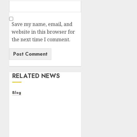
Save my name, email, and
website in this browser for
the next time I comment.
RELATED NEWS
Blog
Descubre la verdad sobre
los casinos sin
verificacion: rapidez,
riesgos y cómo elegir
bien
AUGUST 5, 2026
0