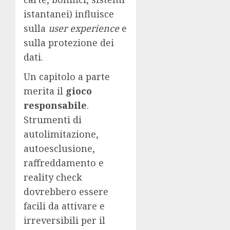
istantanei) influisce
sulla
user experience
e
sulla protezione dei
dati.
Un capitolo a parte
merita il
gioco
responsabile
.
Strumenti di
autolimitazione,
autoesclusione,
raffreddamento e
reality check
dovrebbero essere
facili da attivare e
irreversibili per il