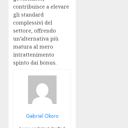
contribuisce a elevare
gli standard
complessivi del
settore, offrendo
un’alternativa più
matura al mero
intrattenimento
spinto dai bonus.
Gabriel Okoro