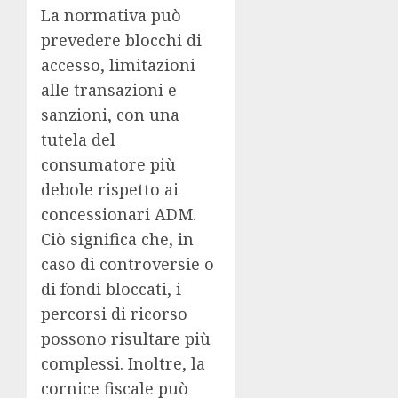
La normativa può
prevedere blocchi di
accesso, limitazioni
alle transazioni e
sanzioni, con una
tutela del
consumatore più
debole rispetto ai
concessionari ADM.
Ciò significa che, in
caso di controversie o
di fondi bloccati, i
percorsi di ricorso
possono risultare più
complessi. Inoltre, la
cornice fiscale può