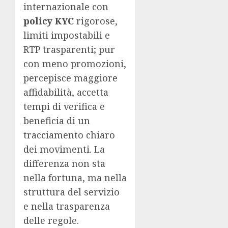
internazionale con
policy KYC
rigorose,
limiti impostabili e
RTP trasparenti; pur
con meno promozioni,
percepisce maggiore
affidabilità, accetta
tempi di verifica e
beneficia di un
tracciamento chiaro
dei movimenti. La
differenza non sta
nella fortuna, ma nella
struttura del servizio
e nella trasparenza
delle regole.