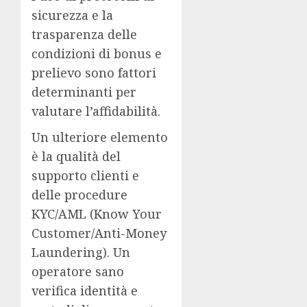
sicurezza e la
trasparenza delle
condizioni di bonus e
prelievo sono fattori
determinanti per
valutare l’affidabilità.
Un ulteriore elemento
è la qualità del
supporto clienti e
delle procedure
KYC/AML (Know Your
Customer/Anti-Money
Laundering). Un
operatore sano
verifica identità e