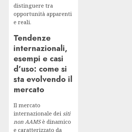
distinguere tra
opportunità apparenti
e reali.
Tendenze
internazionali,
esempi e casi
d’uso: come si
sta evolvendo il
mercato
Il mercato
internazionale dei
siti
non AAMS
è dinamico
e caratterizzato da