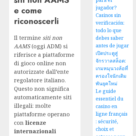
para el
jugador?
e come
Casinos sin
riconoscerli
verificación:
todo lo que
Il termine
siti non
debes saber
antes de jugar
AAMS
(oggi ADM) si
เปิดประตูสู่
riferisce a piattaforme
จักรวาลสล็อต:
di gioco online non
เกมหมุนวงล้อที่
autorizzate dall’ente
ครองใจนักเดิม
regolatore italiano.
พันยุคใหม่
Questo non significa
Le guide
automaticamente siti
essentiel du
illegali: molte
casino en
piattaforme operano
ligne français
: sécurité,
con
licenze
choix et
internazionali