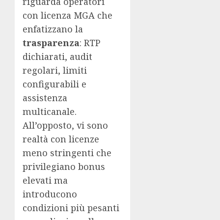
riguarda operatori
con licenza MGA che
enfatizzano la
trasparenza
: RTP
dichiarati, audit
regolari, limiti
configurabili e
assistenza
multicanale.
All’opposto, vi sono
realtà con licenze
meno stringenti che
privilegiano bonus
elevati ma
introducono
condizioni più pesanti