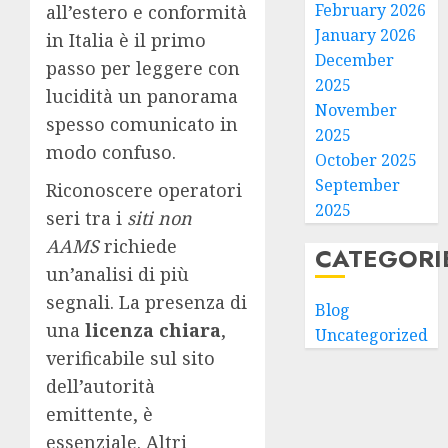
February 2026
all’estero e conformità
January 2026
in Italia è il primo
December
passo per leggere con
2025
lucidità un panorama
November
spesso comunicato in
2025
modo confuso.
October 2025
September
Riconoscere operatori
2025
seri tra i
siti non
AAMS
richiede
CATEGORI
un’analisi di più
segnali. La presenza di
Blog
una
licenza chiara
,
Uncategorized
verificabile sul sito
dell’autorità
emittente, è
essenziale. Altri