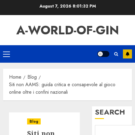
Skip
August 7, 2026
8:01:33 PM
to
content
A-WORLD-OF-GIN
Primary
Menu
Home
Blog
Siti non AAMS: guida critica e consapevole al gioco
online oltre i confini nazionali
SEARCH
Blog
Siti non