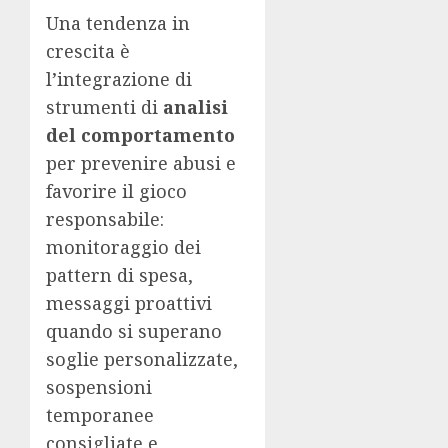
Una tendenza in
crescita è
l’integrazione di
strumenti di
analisi
del comportamento
per prevenire abusi e
favorire il gioco
responsabile:
monitoraggio dei
pattern di spesa,
messaggi proattivi
quando si superano
soglie personalizzate,
sospensioni
temporanee
consigliate e