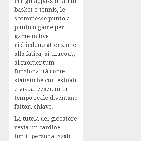
Per gli appassionati di
basket o tennis, le
scommesse punto a
punto o game per
game in live
richiedono attenzione
alla fatica, ai timeout,
al momentum:
funzionalità come
statistiche contestuali
e visualizzazioni in
tempo reale diventano
fattori chiave.
La tutela del giocatore
resta un cardine:
limiti personalizzabili