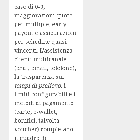
caso di 0-0,
maggiorazioni quote
per multiple, early
payout e assicurazioni
per schedine quasi
vincenti. L’assistenza
clienti multicanale
(chat, email, telefono),
la trasparenza sui
tempi di prelievo
, i
limiti configurabili e i
metodi di pagamento
(carte, e-wallet,
bonifici, talvolta
voucher) completano
il quadro di