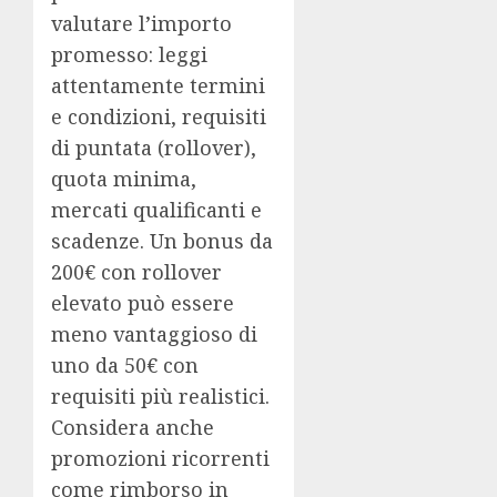
valutare l’importo
promesso: leggi
attentamente termini
e condizioni, requisiti
di puntata (rollover),
quota minima,
mercati qualificanti e
scadenze. Un bonus da
200€ con rollover
elevato può essere
meno vantaggioso di
uno da 50€ con
requisiti più realistici.
Considera anche
promozioni ricorrenti
come rimborso in