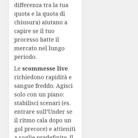
differenza tra la tua
quota e la quota di
chiusura) aiutano a
capire se il tuo
processo batte il
mercato nel lungo
periodo.
Le
scommesse live
richiedono rapidità e
sangue freddo. Agisci
solo con un piano:
stabilisci scenari (es.
entrare sull’Under se
il ritmo cala dopo un
gol precoce) e attieniti
a soglie predefinite. Il