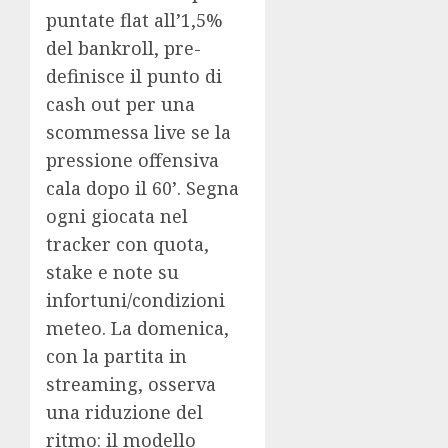
puntate flat all’1,5%
del bankroll, pre-
definisce il punto di
cash out per una
scommessa live se la
pressione offensiva
cala dopo il 60’. Segna
ogni giocata nel
tracker con quota,
stake e note su
infortuni/condizioni
meteo. La domenica,
con la partita in
streaming, osserva
una riduzione del
ritmo: il modello