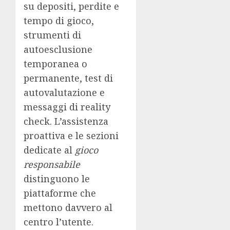
su depositi, perdite e
tempo di gioco,
strumenti di
autoesclusione
temporanea o
permanente, test di
autovalutazione e
messaggi di reality
check. L’assistenza
proattiva e le sezioni
dedicate al
gioco
responsabile
distinguono le
piattaforme che
mettono davvero al
centro l’utente.