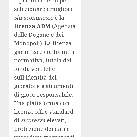
Il primo criterio per
selezionare i migliori
siti scommesse
è la
licenza ADM
(Agenzia
delle Dogane e dei
Monopoli). La licenza
garantisce conformità
normativa, tutela dei
fondi, verifiche
sull’identità del
giocatore e strumenti
di gioco responsabile.
Una piattaforma con
licenza offre standard
di
sicurezza
elevati,
protezione dei dati e