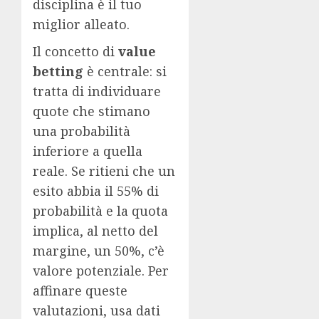
disciplina è il tuo
miglior alleato.
Il concetto di
value
betting
è centrale: si
tratta di individuare
quote che stimano
una probabilità
inferiore a quella
reale. Se ritieni che un
esito abbia il 55% di
probabilità e la quota
implica, al netto del
margine, un 50%, c’è
valore potenziale. Per
affinare queste
valutazioni, usa dati