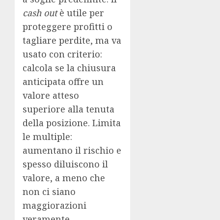
cash out
è utile per
proteggere profitti o
tagliare perdite, ma va
usato con criterio:
calcola se la chiusura
anticipata offre un
valore atteso
superiore alla tenuta
della posizione. Limita
le multiple:
aumentano il rischio e
spesso diluiscono il
valore, a meno che
non ci siano
maggiorazioni
veramente