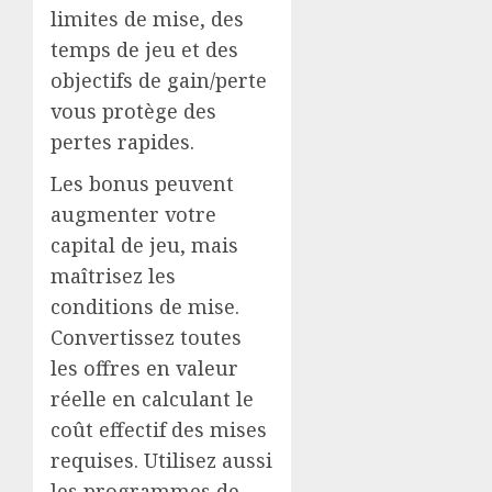
limites de mise, des
temps de jeu et des
objectifs de gain/perte
vous protège des
pertes rapides.
Les bonus peuvent
augmenter votre
capital de jeu, mais
maîtrisez les
conditions de mise.
Convertissez toutes
les offres en valeur
réelle en calculant le
coût effectif des mises
requises. Utilisez aussi
les programmes de