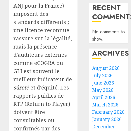
ANJ pour la France)
RECENT
imposent des
COMMENT
standards différents ;
une licence reconnue
No comments to
rassure sur la légalité,
show.
mais la présence
ARCHIVES
d'auditeurs externes
comme eCOGRA ou
August 2026
GLI est souvent le
July 2026
meilleur indicateur de
June 2026
sûreté
et d'équité. Les
May 2026
rapports publics de
April 2026
RTP (Return to Player)
March 2026
doivent être
February 2026
January 2026
consultables ou
December
confirmés par des