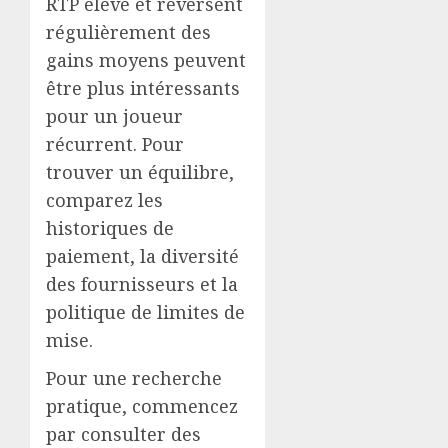
RTP élevé et reversent
régulièrement des
gains moyens peuvent
être plus intéressants
pour un joueur
récurrent. Pour
trouver un équilibre,
comparez les
historiques de
paiement, la diversité
des fournisseurs et la
politique de limites de
mise.
Pour une recherche
pratique, commencez
par consulter des