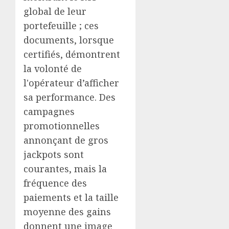
global de leur
portefeuille ; ces
documents, lorsque
certifiés, démontrent
la volonté de
l'opérateur d’afficher
sa performance. Des
campagnes
promotionnelles
annonçant de gros
jackpots sont
courantes, mais la
fréquence des
paiements et la taille
moyenne des gains
donnent une image