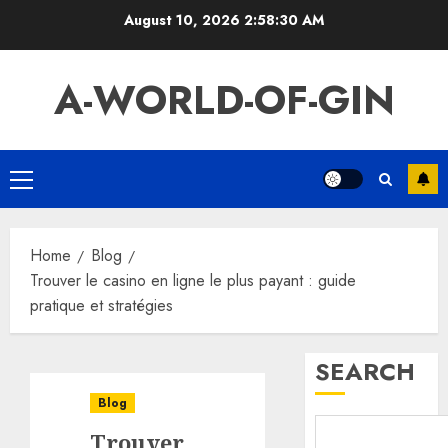
Skip
August 10, 2026
2:58:31 AM
to
content
A-WORLD-OF-GIN
Primary
Menu
Home
Blog
Trouver le casino en ligne le plus payant : guide
pratique et stratégies
SEARCH
Blog
Trouver