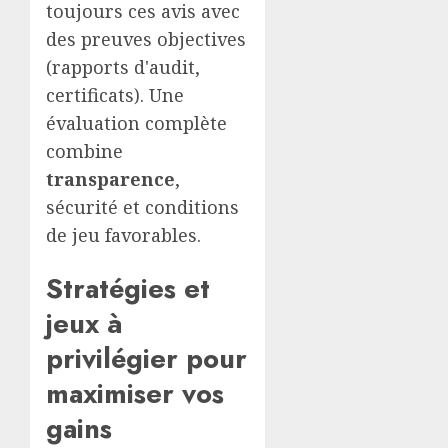
toujours ces avis avec
des preuves objectives
(rapports d'audit,
certificats). Une
évaluation complète
combine
transparence
,
sécurité et conditions
de jeu favorables.
Stratégies et
jeux à
privilégier pour
maximiser vos
gains