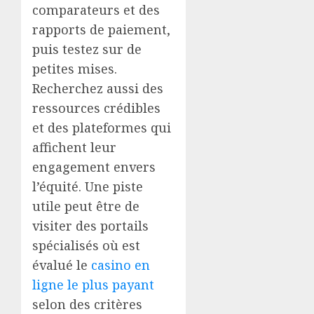
comparateurs et des
rapports de paiement,
puis testez sur de
petites mises.
Recherchez aussi des
ressources crédibles
et des plateformes qui
affichent leur
engagement envers
l’équité. Une piste
utile peut être de
visiter des portails
spécialisés où est
évalué le
casino en
ligne le plus payant
selon des critères