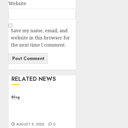
Website
Save my name, email, and
website in this browser for
the next time I comment.
RELATED NEWS
Blog
Découvrez tout ce qu’il
faut savoir sur le monde
du casino en ligne
AUGUST 9, 2026
0