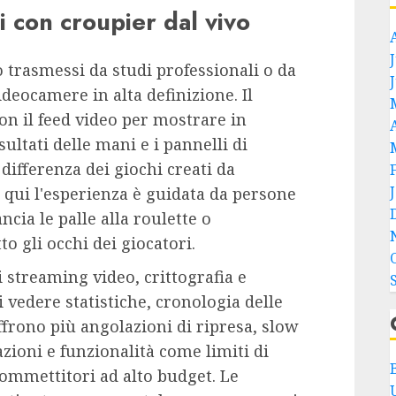
 con croupier dal vivo
 trasmessi da studi professionali o da
ideocamere in alta definizione. Il
on il feed video per mostrare in
sultati delle mani e i pannelli di
 differenza dei giochi creati da
 qui l'esperienza è guidata da persone
ancia le palle alla roulette o
to gli occhi dei giocatori.
streaming video, crittografia e
 vedere statistiche, cronologia delle
offrono più angolazioni di ripresa, slow
zioni e funzionalità come limiti di
commettitori ad alto budget. Le