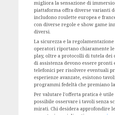
migliora la sensazione di immersion
piattaforma offra diverse varianti d
includono roulette europea e franc
con diverse regole e show game inno
diversi.
La sicurezza e la regolamentazione s
operatori riportano chiaramente le li
play, oltre a protocolli di tutela dei 
di assistenza devono essere pronti e
telefonici per risolvere eventuali p
esperienze avanzate, esistono tavol
programmi fedeltà che premiano la 
Per valutare l'offerta pratica è utile
possibile osservare i tavoli senza 
mirati. Chi desidera approfondire l