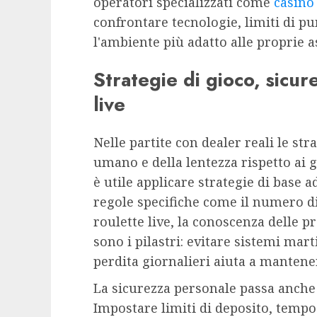
operatori specializzati come
casino
confrontare tecnologie, limiti di pu
l'ambiente più adatto alle proprie a
Strategie di gioco, sicur
live
Nelle partite con dealer reali le st
umano e della lentezza rispetto ai 
è utile applicare strategie di base ad
regole specifiche come il numero di 
roulette live, la conoscenza delle pr
sono i pilastri: evitare sistemi mart
perdita giornalieri aiuta a mantener
La sicurezza personale passa anche 
Impostare limiti di deposito, tempo 