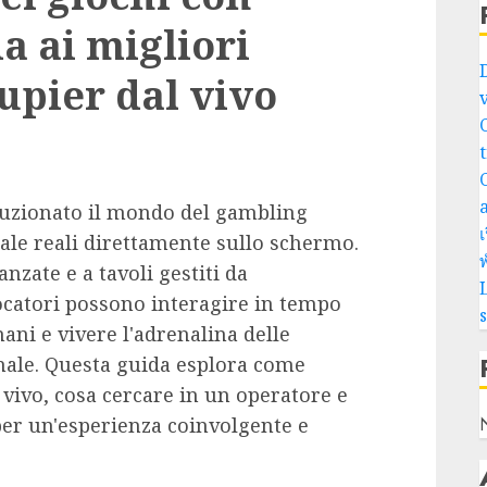
da ai migliori
upier dal vivo
voluzionato il mondo del gambling
เ
sale reali direttamente sullo schermo.
พ
nzate e a tavoli gestiti da
L
iocatori possono interagire in tempo
mani e vivere l'adrenalina delle
nale. Questa guida esplora come
 vivo, cosa cercare in un operatore e
per un'esperienza coinvolgente e