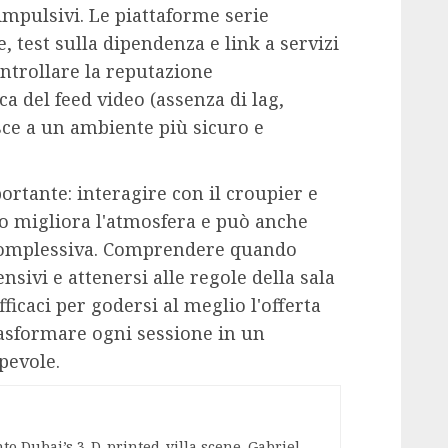
impulsivi. Le piattaforme serie
 test sulla dipendenza e link a servizi
ontrollare la reputazione
ca del feed video (assenza di lag,
isce a un ambiente più sicuro e
mportante: interagire con il croupier e
oso migliora l'atmosfera e può anche
 complessiva. Comprendere quando
nsivi e attenersi alle regole della sala
caci per godersi al meglio l'offerta
asformare ogni sessione in un
pevole.
nto Dubai’s 3-D-printed-villa scene. Gabriel