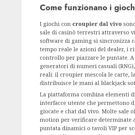
Come funzionano i giochi
I giochi con
croupier dal vivo
sono
sale di casinò terrestri attraverso v
software di gaming si sincronizza c
tempo reale le azioni del dealer, i ri
controllo per piazzare le puntate. A
generatori di numeri casuali (RNG),
reali: il croupier mescola le carte, l
distribuisce le mani al blackjack sot
La piattaforma combina elementi di 
interfacce utente che permettono di
giocate e chat dal vivo. Molte sale 
motion per verificare determinate a
puntata dinamici o tavoli VIP per s