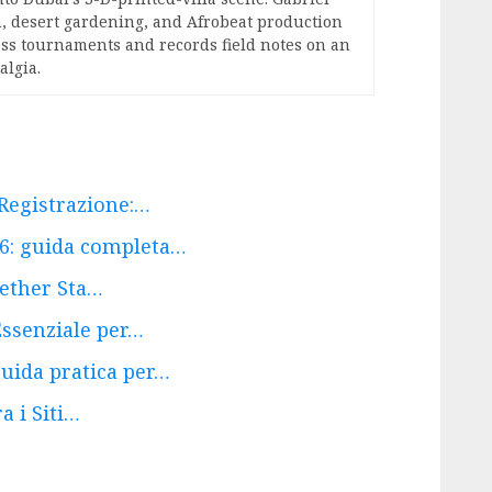
, desert gardening, and Afrobeat production
hess tournaments and records field notes on an
algia.
 Registrazione:…
26: guida completa…
Tether Sta…
Essenziale per…
guida pratica per…
a i Siti…