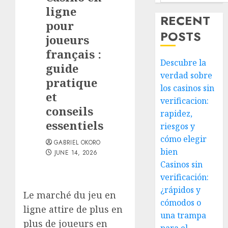
ligne
RECENT
pour
POSTS
joueurs
français :
Descubre la
guide
verdad sobre
pratique
los casinos sin
et
verificacion:
conseils
rapidez,
essentiels
riesgos y
cómo elegir
GABRIEL OKORO
bien
JUNE 14, 2026
Casinos sin
verificación:
¿rápidos y
Le marché du jeu en
cómodos o
ligne attire de plus en
una trampa
plus de joueurs en