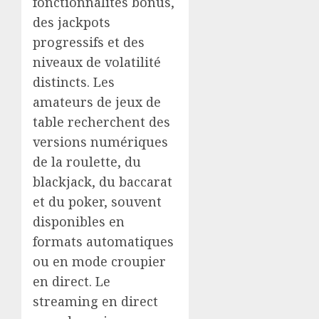
fonctionnalités bonus,
des jackpots
progressifs et des
niveaux de volatilité
distincts. Les
amateurs de jeux de
table recherchent des
versions numériques
de la roulette, du
blackjack, du baccarat
et du poker, souvent
disponibles en
formats automatiques
ou en mode croupier
en direct. Le
streaming en direct