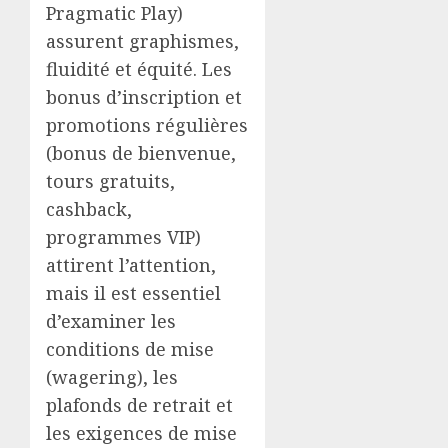
Pragmatic Play)
assurent graphismes,
fluidité et équité. Les
bonus d’inscription et
promotions régulières
(bonus de bienvenue,
tours gratuits,
cashback,
programmes VIP)
attirent l’attention,
mais il est essentiel
d’examiner les
conditions de mise
(wagering), les
plafonds de retrait et
les exigences de mise