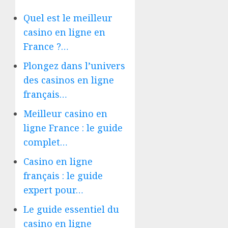
Quel est le meilleur
casino en ligne en
France ?…
Plongez dans l’univers
des casinos en ligne
français…
Meilleur casino en
ligne France : le guide
complet…
Casino en ligne
français : le guide
expert pour…
Le guide essentiel du
casino en ligne