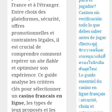
para el
France et à l’étranger.
jugador?
Entre choix des
Casinos sin
plateformes, sécurité,
verificación:
todo lo que
offres
debes saber
promotionnelles et
antes de jugar
contraintes légales, il
เปิดประตูสู่
est crucial de
จักรวาลสล็อต:
comprendre comment
เกมหมุนวงล้อที่
repérer un
site fiable
ครองใจนักเดิม
et optimiser son
พันยุคใหม่
expérience. Ce guide
Le guide
essentiel du
analyse les critères
casino en
clés pour sélectionner
ligne français
un
casino francais en
: sécurité,
ligne
, les types de
choix et
jeux proposés et les