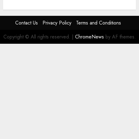
Contact Us
Privacy Policy
Terms and Conditions
Copyright © All rights reserved.
|
ChromeNews
by AF themes.