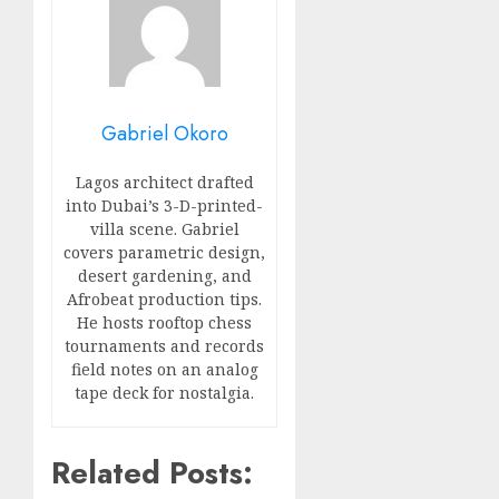
Gabriel Okoro
Lagos architect drafted
into Dubai’s 3-D-printed-
villa scene. Gabriel
covers parametric design,
desert gardening, and
Afrobeat production tips.
He hosts rooftop chess
tournaments and records
field notes on an analog
tape deck for nostalgia.
Related Posts: