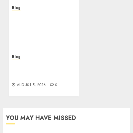
Blog
Descubre la verdad sobre
los casinos sin
verificacion: rapidez,
riesgos y cómo elegir
bien
AUGUST 5, 2026
0
Blog
Casinos sin verificación:
¿rápidos y cómodos o una
trampa para el jugador?
AUGUST 5, 2026
0
YOU MAY HAVE MISSED