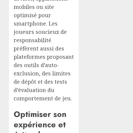
mobiles ou site
optimisé pour
smartphone. Les
joueurs soucieux de
responsabilité
préfèrent aussi des
plateformes proposant
des outils d’auto-
exclusion, des limites
de dépôt et des tests
d’évaluation du
comportement de jeu.
Optimiser son
expérience et