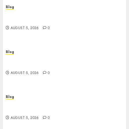
Blog
Descubre la verdad sobre los casinos sin
verificacion: rapidez, riesgos y cómo elegir bien
AUGUST 5, 2026
0
Blog
Casinos sin verificación: ¿rápidos y cómodos o
una trampa para el jugador?
AUGUST 5, 2026
0
Blog
Casinos sin verificación: todo lo que debes saber
antes de jugar
AUGUST 5, 2026
0