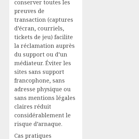
conserver toutes les
preuves de
transaction (captures
d’écran, courriels,
tickets de jeu) facilite
la réclamation auprès
du support ou d’un
médiateur. Éviter les
sites sans support
francophone, sans
adresse physique ou
sans mentions légales
claires réduit
considérablement le
risque d’arnaque.
Cas pratiques