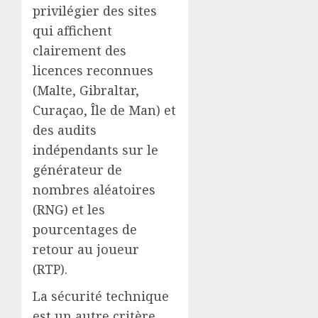
privilégier des sites
qui affichent
clairement des
licences reconnues
(Malte, Gibraltar,
Curaçao, Île de Man) et
des audits
indépendants sur le
générateur de
nombres aléatoires
(RNG) et les
pourcentages de
retour au joueur
(RTP).
La sécurité technique
est un autre critère