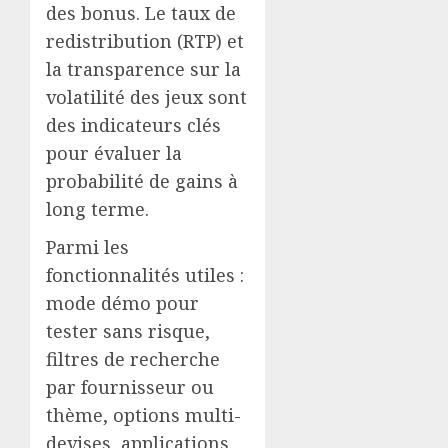
des bonus. Le taux de
redistribution (RTP) et
la transparence sur la
volatilité des jeux sont
des indicateurs clés
pour évaluer la
probabilité de gains à
long terme.
Parmi les
fonctionnalités utiles :
mode démo pour
tester sans risque,
filtres de recherche
par fournisseur ou
thème, options multi-
devises, applications