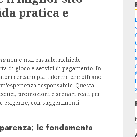
ida pratica e
ine
non è mai casuale: richiede
เ
rta di gioco e servizi di pagamento. In
พ
ocatori cercano piattaforme che offrano
L
e un’esperienza responsabile. Questa
tecnici, promozioni e scenari reali per
rie esigenze, con suggerimenti
asparenza: le fondamenta