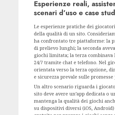
Esperienze reali, assiste
scenari d’uso e case stu
Le esperienze pratiche dei giocato
della qualità di un sito. Consideria
ha confrontato tre piattaforme: la 
di prelievo lunghi; la seconda avev
giochi limitata; la terza combinava
24/7 tramite chat e telefono. Nel gir
orientata verso la terza opzione, di
e sicurezza prevale sulle promesse
Un altro scenario riguarda i giocat
sito deve avere un’app dedicata o u
mantenga la qualità dei giochi anche
su dispositivi diversi (iOS, Android