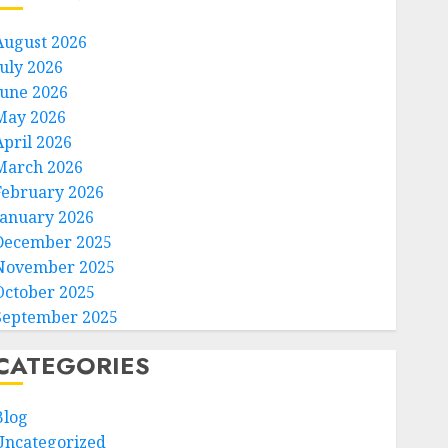
August 2026
July 2026
June 2026
May 2026
April 2026
March 2026
February 2026
January 2026
December 2025
November 2025
October 2025
September 2025
CATEGORIES
Blog
Uncategorized