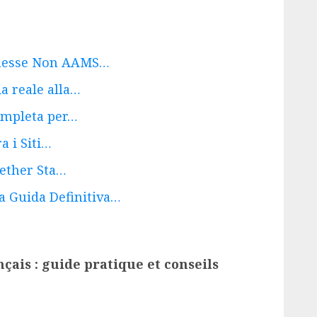
ommesse Non AAMS…
da reale alla…
mpleta per…
a i Siti…
Tether Sta…
a Guida Definitiva…
çais : guide pratique et conseils