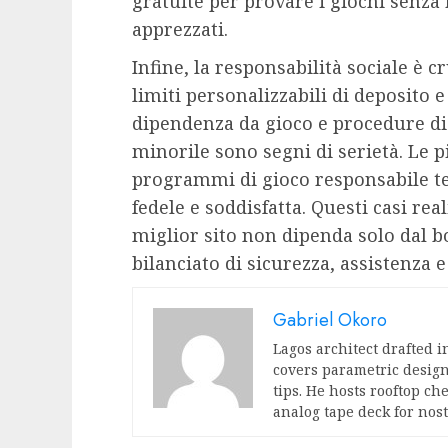
gratuite per provare i giochi senza
apprezzati.
Infine, la responsabilità sociale è c
limiti personalizzabili di deposito e 
dipendenza da gioco e procedure di 
minorile sono segni di serietà. Le 
programmi di gioco responsabile te
fedele e soddisfatta. Questi casi rea
miglior sito non dipenda solo dal 
bilanciato di sicurezza, assistenza 
Gabriel Okoro
Lagos architect drafted i
covers parametric design
tips. He hosts rooftop c
analog tape deck for nost