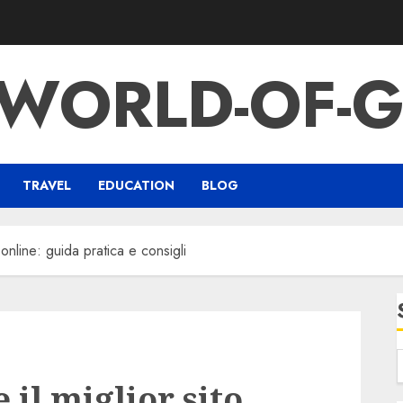
-WORLD-OF-G
TRAVEL
EDUCATION
BLOG
online: guida pratica e consigli
il miglior sito