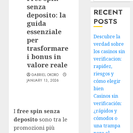
senza
RECENT
deposito: la
POSTS
guida
essenziale
Descubre la
per
verdad sobre
trasformare
los casinos sin
i bonus in
verificacion:
valore reale
rapidez,
riesgos y
GABRIEL OKORO
JANUARY 13, 2026
cómo elegir
bien
Casinos sin
verificación:
I
free spin senza
¿rápidos y
cómodos o
deposito
sono tra le
una trampa
promozioni più