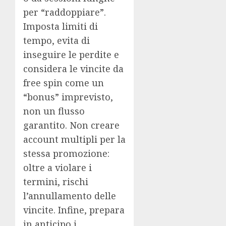
per “raddoppiare”.
Imposta limiti di
tempo, evita di
inseguire le perdite e
considera le vincite da
free spin come un
“bonus” imprevisto,
non un flusso
garantito. Non creare
account multipli per la
stessa promozione:
oltre a violare i
termini, rischi
l’annullamento delle
vincite. Infine, prepara
in anticipo i