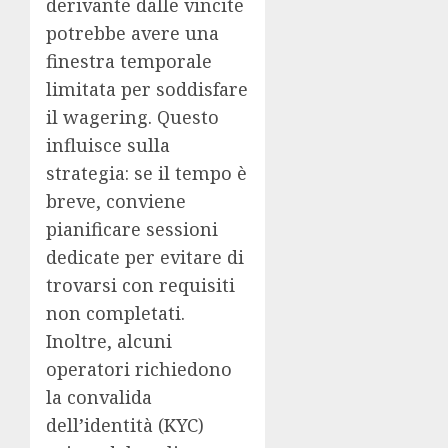
derivante dalle vincite
potrebbe avere una
finestra temporale
limitata per soddisfare
il wagering. Questo
influisce sulla
strategia: se il tempo è
breve, conviene
pianificare sessioni
dedicate per evitare di
trovarsi con requisiti
non completati.
Inoltre, alcuni
operatori richiedono
la convalida
dell’identità (KYC)