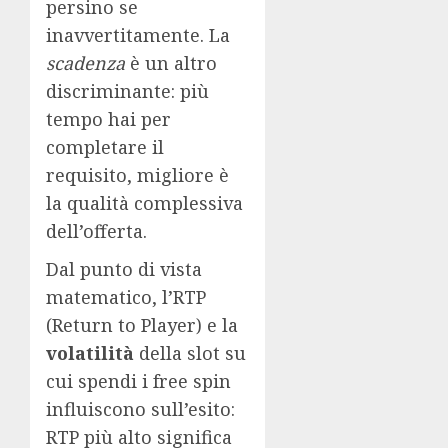
persino se
inavvertitamente. La
scadenza
è un altro
discriminante: più
tempo hai per
completare il
requisito, migliore è
la qualità complessiva
dell’offerta.
Dal punto di vista
matematico, l’RTP
(Return to Player) e la
volatilità
della slot su
cui spendi i free spin
influiscono sull’esito:
RTP più alto significa