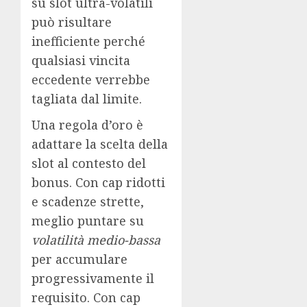
su slot ultra-volatili
può risultare
inefficiente perché
qualsiasi vincita
eccedente verrebbe
tagliata dal limite.
Una regola d’oro è
adattare la scelta della
slot al contesto del
bonus. Con cap ridotti
e scadenze strette,
meglio puntare su
volatilità medio-bassa
per accumulare
progressivamente il
requisito. Con cap