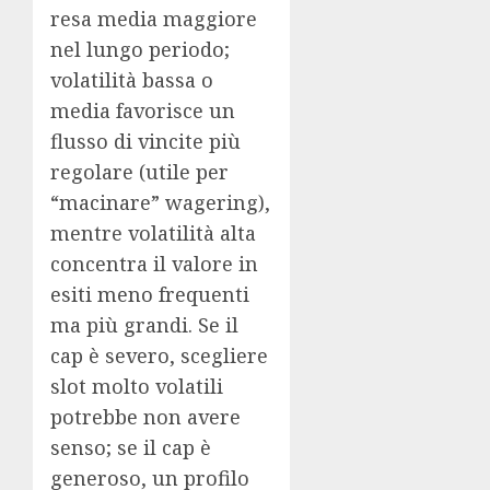
resa media maggiore
nel lungo periodo;
volatilità bassa o
media favorisce un
flusso di vincite più
regolare (utile per
“macinare” wagering),
mentre volatilità alta
concentra il valore in
esiti meno frequenti
ma più grandi. Se il
cap è severo, scegliere
slot molto volatili
potrebbe non avere
senso; se il cap è
generoso, un profilo