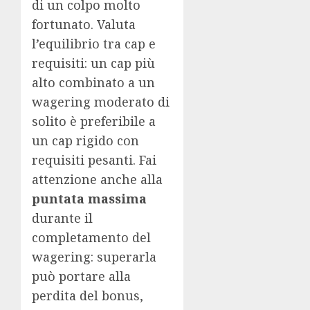
di un colpo molto
fortunato. Valuta
l’equilibrio tra cap e
requisiti: un cap più
alto combinato a un
wagering moderato di
solito è preferibile a
un cap rigido con
requisiti pesanti. Fai
attenzione anche alla
puntata massima
durante il
completamento del
wagering: superarla
può portare alla
perdita del bonus,