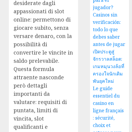
para el
desiderate dagli
jugador?
appassionati di slot
Casinos sin
online: permettono di
verificación:
giocare subito, senza
todo lo que
versare denaro, con la
debes saber
possibilità di
antes de jugar
เปิดประตูสู่
convertire le vincite in
จักรวาลสล็อต:
saldo prelevabile.
เกมหมุนวงล้อที่
Questa formula
ครองใจนักเดิม
attraente nasconde
พันยุคใหม่
però dettagli
Le guide
importanti da
essentiel du
valutare: requisiti di
casino en
puntata, limiti di
ligne français
: sécurité,
vincita, slot
choix et
qualificanti e