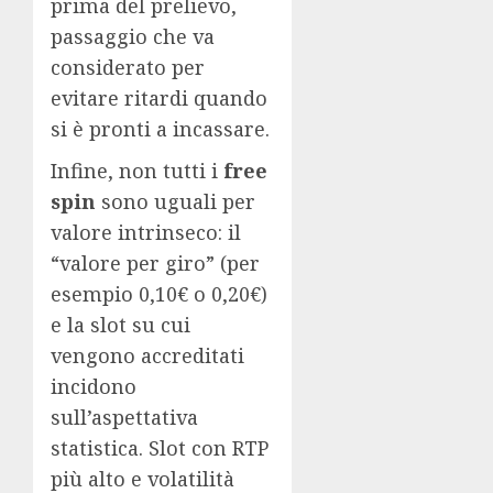
prima del prelievo,
passaggio che va
considerato per
evitare ritardi quando
si è pronti a incassare.
Infine, non tutti i
free
spin
sono uguali per
valore intrinseco: il
“valore per giro” (per
esempio 0,10€ o 0,20€)
e la slot su cui
vengono accreditati
incidono
sull’aspettativa
statistica. Slot con RTP
più alto e volatilità