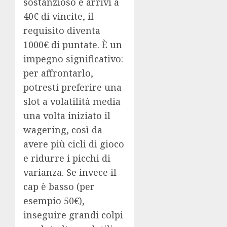
sostanzioso e arrivi a
40€ di vincite, il
requisito diventa
1000€ di puntate. È un
impegno significativo:
per affrontarlo,
potresti preferire una
slot a volatilità media
una volta iniziato il
wagering, così da
avere più cicli di gioco
e ridurre i picchi di
varianza. Se invece il
cap è basso (per
esempio 50€),
inseguire grandi colpi