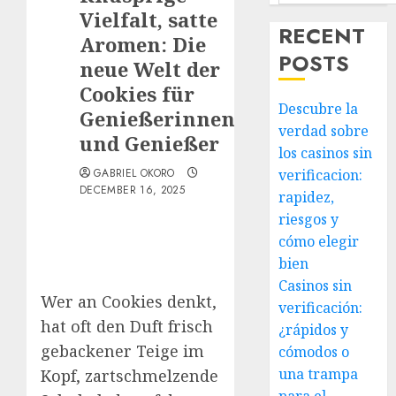
Vielfalt, satte
RECENT
Aromen: Die
POSTS
neue Welt der
Cookies für
Descubre la
Genießerinnen
verdad sobre
und Genießer
los casinos sin
GABRIEL OKORO
verificacion:
DECEMBER 16, 2025
rapidez,
riesgos y
cómo elegir
bien
Casinos sin
Wer an Cookies denkt,
verificación:
hat oft den Duft frisch
¿rápidos y
gebackener Teige im
cómodos o
una trampa
Kopf, zartschmelzende