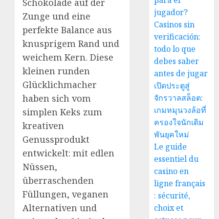
para el
Schokolade auf der
jugador?
Zunge und eine
Casinos sin
perfekte Balance aus
verificación:
knusprigem Rand und
todo lo que
weichem Kern. Diese
debes saber
kleinen runden
antes de jugar
Glücklichmacher
เปิดประตูสู่
haben sich vom
จักรวาลสล็อต:
เกมหมุนวงล้อที่
simplen Keks zum
ครองใจนักเดิม
kreativen
พันยุคใหม่
Genussprodukt
Le guide
entwickelt: mit edlen
essentiel du
Nüssen,
casino en
überraschenden
ligne français
Füllungen, veganen
: sécurité,
Alternativen und
choix et