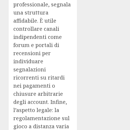
professionale, segnala
una struttura
affidabile. È utile
controllare canali
indipendenti come
forum e portali di
recensioni per
individuare
segnalazioni
ricorrenti su ritardi
nei pagamenti o
chiusure arbitrarie
degli account. Infine,
l’aspetto legale: la
regolamentazione sul
gioco a distanza varia