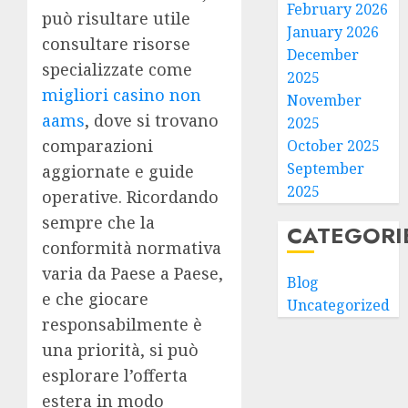
February 2026
può risultare utile
January 2026
consultare risorse
December
specializzate come
2025
migliori casino non
November
aams
, dove si trovano
2025
comparazioni
October 2025
September
aggiornate e guide
2025
operative. Ricordando
sempre che la
CATEGORI
conformità normativa
varia da Paese a Paese,
Blog
e che giocare
Uncategorized
responsabilmente è
una priorità, si può
esplorare l’offerta
estera in modo