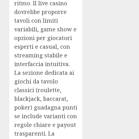
ritmo. Il live casino
dovrebbe proporre
tavoli con limiti
variabili, game show e
opzioni per giocatori
esperti e casual, con
streaming stabile e
interfaccia intuitiva.
La sezione dedicata ai
giochi da tavolo
classici (roulette,
blackjack, baccarat,
poker) guadagna punti
se include varianti con
regole chiare e payout
trasparenti. La