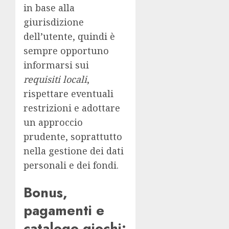
in base alla
giurisdizione
dell’utente, quindi è
sempre opportuno
informarsi sui
requisiti locali
,
rispettare eventuali
restrizioni e adottare
un approccio
prudente, soprattutto
nella gestione dei dati
personali e dei fondi.
Bonus,
pagamenti e
catalogo giochi: