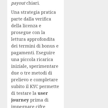
payout
chiari.
Una strategia pratica
parte dalla verifica
della licenza e
prosegue con la
lettura approfondita
dei termini di bonus e
pagamenti. Eseguire
una piccola ricarica
iniziale, sperimentare
due o tre metodi di
prelievo e completare
subito il KYC permette
di testare la
user
journey
prima di
impegnare cifre