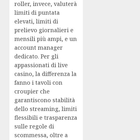
roller, invece, valuterà
limiti di puntata
elevati, limiti di
prelievo giornalieri e
mensili più ampi, e un
account manager
dedicato. Per gli
appassionati di live
casino, la differenza la
fanno i tavoli con
croupier che
garantiscono stabilità
dello streaming, limiti
flessibili e trasparenza
sulle regole di
scommessa, oltre a