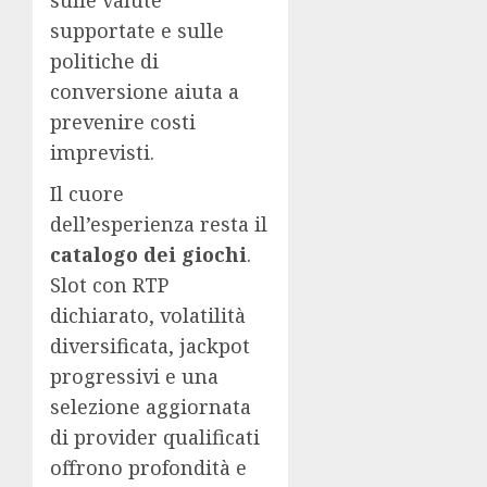
supportate e sulle
politiche di
conversione aiuta a
prevenire costi
imprevisti.
Il cuore
dell’esperienza resta il
catalogo dei giochi
.
Slot con RTP
dichiarato, volatilità
diversificata, jackpot
progressivi e una
selezione aggiornata
di provider qualificati
offrono profondità e