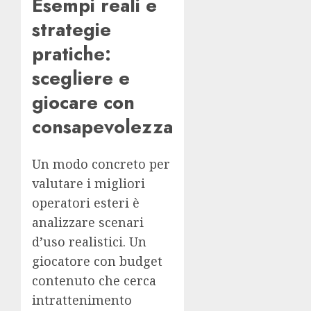
Esempi reali e
strategie
pratiche:
scegliere e
giocare con
consapevolezza
Un modo concreto per
valutare i migliori
operatori esteri è
analizzare scenari
d’uso realistici. Un
giocatore con budget
contenuto che cerca
intrattenimento