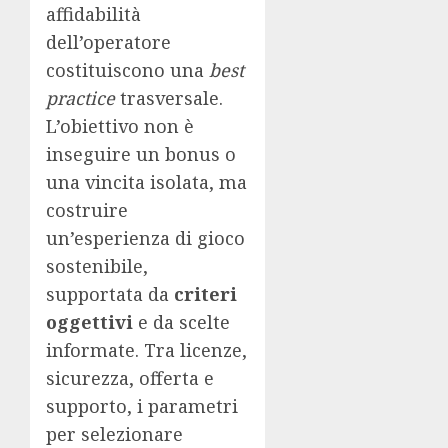
affidabilità
dell’operatore
costituiscono una
best
practice
trasversale.
L’obiettivo non è
inseguire un bonus o
una vincita isolata, ma
costruire
un’esperienza di gioco
sostenibile,
supportata da
criteri
oggettivi
e da scelte
informate. Tra licenze,
sicurezza, offerta e
supporto, i parametri
per selezionare