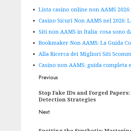
Lista casino online non AAMS 2026: 
Casino Sicuri Non AAMS nel 2026: L
Siti non AAMS in Italia: cosa sono 
Bookmaker Non AAMS: La Guida Co
Alla Ricerca dei Migliori Siti Sc
Casino non AAMS: guida completa e
Post
Previous
navigation
Previous
Stop Fake IDs and Forged Paper
post:
Detection Strategies
Next
Next
Spotting the Synthetic: Masteri