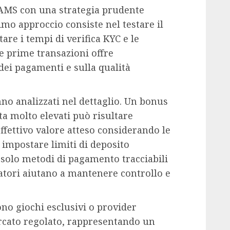
AAMS con una strategia prudente
rimo approccio consiste nel testare il
are i tempi di verifica KYC e le
e prime transazioni offre
dei pagamenti e sulla qualità
no analizzati nel dettaglio. Un bonus
ta molto elevati può risultare
ffettivo valore atteso considerando le
 impostare limiti di deposito
e solo metodi di pagamento tracciabili
atori aiutano a mantenere controllo e
o giochi esclusivi o provider
rcato regolato, rappresentando un