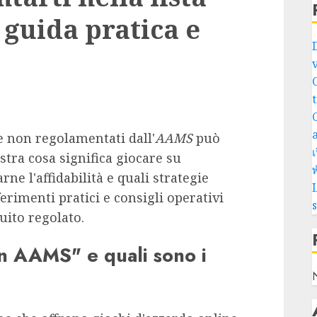
: guida pratica e
e non regolamentati dall'
AAMS
può
เ
stra cosa significa giocare su
พ
e l'affidabilità e quali strategie
L
ferimenti pratici e consigli operativi
cuito regolato.
on AAMS" e quali sono i