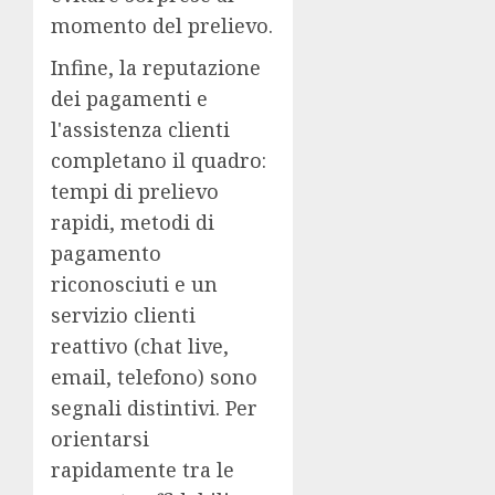
momento del prelievo.
Infine, la reputazione
dei pagamenti e
l'assistenza clienti
completano il quadro:
tempi di prelievo
rapidi, metodi di
pagamento
riconosciuti e un
servizio clienti
reattivo (chat live,
email, telefono) sono
segnali distintivi. Per
orientarsi
rapidamente tra le