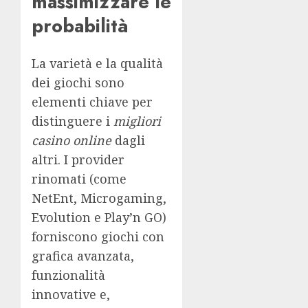
massimizzare le
probabilità
La varietà e la qualità
dei giochi sono
elementi chiave per
distinguere i
migliori
casino online
dagli
altri. I provider
rinomati (come
NetEnt, Microgaming,
Evolution e Play’n GO)
forniscono giochi con
grafica avanzata,
funzionalità
innovative e,