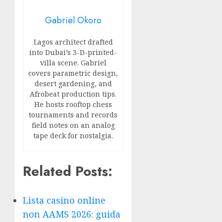
Gabriel Okoro
Lagos architect drafted
into Dubai’s 3-D-printed-
villa scene. Gabriel
covers parametric design,
desert gardening, and
Afrobeat production tips.
He hosts rooftop chess
tournaments and records
field notes on an analog
tape deck for nostalgia.
Related Posts:
Lista casino online
non AAMS 2026: guida