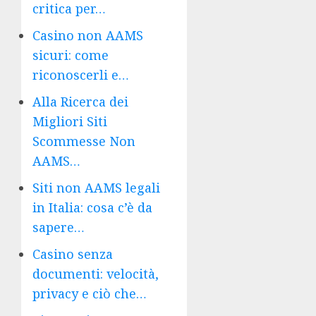
critica per…
Casino non AAMS
sicuri: come
riconoscerli e…
Alla Ricerca dei
Migliori Siti
Scommesse Non
AAMS…
Siti non AAMS legali
in Italia: cosa c’è da
sapere…
Casino senza
documenti: velocità,
privacy e ciò che…