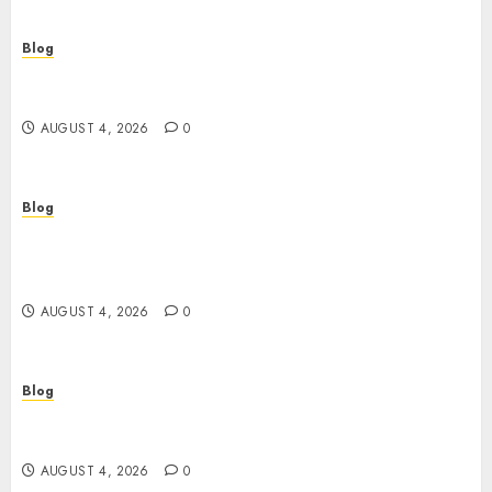
Blog
เปิดประตูสู่จักรวาลสล็อต: เกมหมุนวงล้อที่ครองใจนักเดิม
พันยุคใหม่
AUGUST 4, 2026
0
Blog
Le guide essentiel du casino en ligne français :
sécurité, choix et astuces pour jouer
sereinement
AUGUST 4, 2026
0
Blog
Découvrez le meilleur casino en ligne français :
guide pratique pour jouer en toute sécurité
AUGUST 4, 2026
0