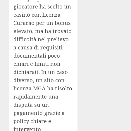
giocatore ha scelto un
casinò con licenza
Curacao per un bonus
elevato, ma ha trovato
difficoltà nel prelievo
a causa di requisiti
documentali poco
chiari e limiti non
dichiarati. In un caso
diverso, un sito con
licenza MGA ha risolto
rapidamente una
disputa su un
pagamento grazie a
policy chiare e
intervento