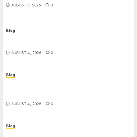
AUGUST 5, 2026
0
Blog
เปิดประตูสู่จักรวาลสล็อต: เกมหมุนวงล้อที่ครองใจนักเดิม
พันยุคใหม่
AUGUST 4, 2026
0
Blog
Le guide essentiel du casino en ligne français :
sécurité, choix et astuces pour jouer
sereinement
AUGUST 4, 2026
0
Blog
Découvrez le meilleur casino en ligne français :