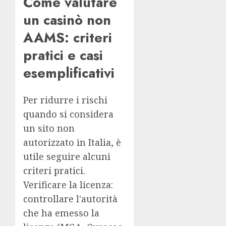
Come valutare
un casinò non
AAMS: criteri
pratici e casi
esemplificativi
Per ridurre i rischi
quando si considera
un sito non
autorizzato in Italia, è
utile seguire alcuni
criteri pratici.
Verificare la licenza:
controllare l'autorità
che ha emesso la