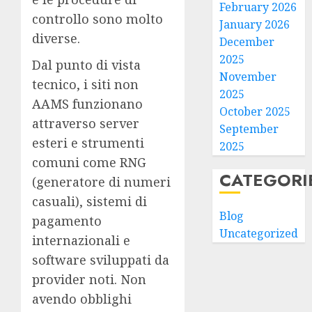
February 2026
controllo sono molto
January 2026
diverse.
December
2025
Dal punto di vista
November
tecnico, i siti non
2025
AAMS funzionano
October 2025
attraverso server
September
esteri e strumenti
2025
comuni come RNG
CATEGORI
(generatore di numeri
casuali), sistemi di
Blog
pagamento
Uncategorized
internazionali e
software sviluppati da
provider noti. Non
avendo obblighi