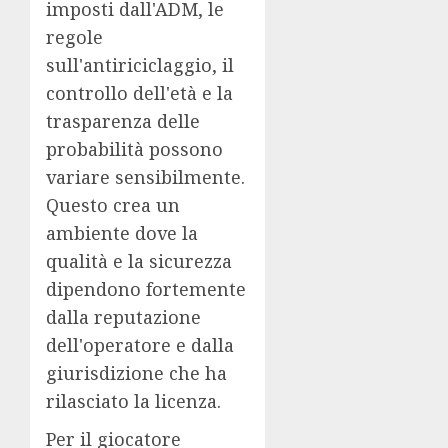
imposti dall'ADM, le
regole
sull'antiriciclaggio, il
controllo dell'età e la
trasparenza delle
probabilità possono
variare sensibilmente.
Questo crea un
ambiente dove la
qualità e la sicurezza
dipendono fortemente
dalla reputazione
dell'operatore e dalla
giurisdizione che ha
rilasciato la licenza.
Per il giocatore