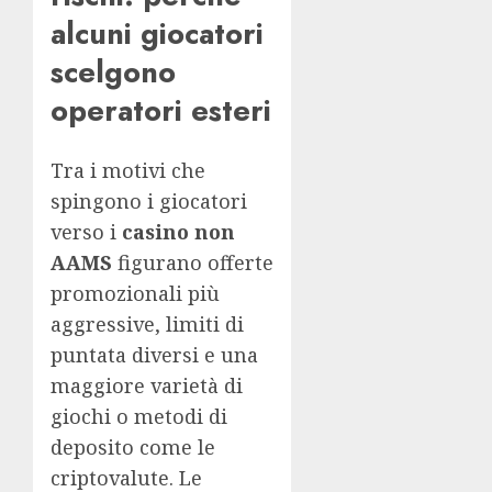
alcuni giocatori
scelgono
operatori esteri
Tra i motivi che
spingono i giocatori
verso i
casino non
AAMS
figurano offerte
promozionali più
aggressive, limiti di
puntata diversi e una
maggiore varietà di
giochi o metodi di
deposito come le
criptovalute. Le