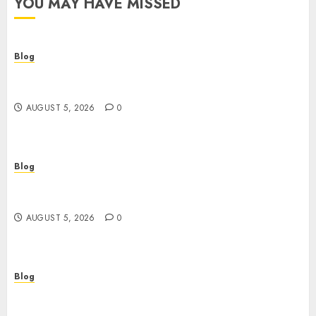
YOU MAY HAVE MISSED
Blog
Descubre la verdad sobre los casinos sin
verificacion: rapidez, riesgos y cómo elegir bien
AUGUST 5, 2026
0
Blog
Casinos sin verificación: ¿rápidos y cómodos o
una trampa para el jugador?
AUGUST 5, 2026
0
Blog
Casinos sin verificación: todo lo que debes saber
antes de jugar