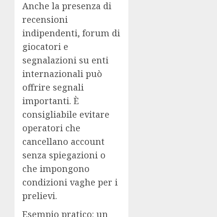
Anche la presenza di
recensioni
indipendenti, forum di
giocatori e
segnalazioni su enti
internazionali può
offrire segnali
importanti. È
consigliabile evitare
operatori che
cancellano account
senza spiegazioni o
che impongono
condizioni vaghe per i
prelievi.
Esempio pratico: un